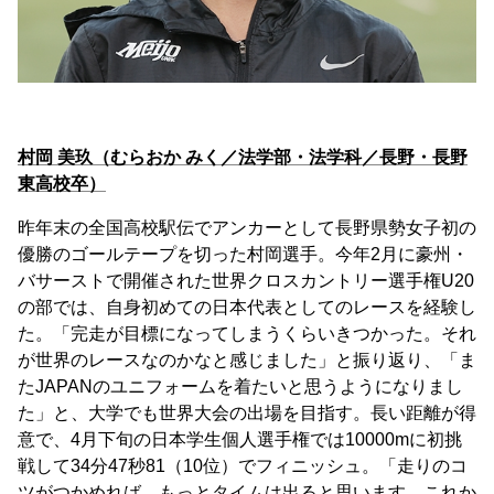
村岡 美玖（むらおか みく／法学部・法学科／長野・長野
東高校卒）
昨年末の全国高校駅伝でアンカーとして長野県勢女子初の
優勝のゴールテープを切った村岡選手。今年2月に豪州・
バサーストで開催された世界クロスカントリー選手権U20
の部では、自身初めての日本代表としてのレースを経験し
た。「完走が目標になってしまうくらいきつかった。それ
が世界のレースなのかなと感じました」と振り返り、「ま
たJAPANのユニフォームを着たいと思うようになりまし
た」と、大学でも世界大会の出場を目指す。長い距離が得
意で、4月下旬の日本学生個人選手権では10000mに初挑
戦して34分47秒81（10位）でフィニッシュ。「走りのコ
ツがつかめれば、もっとタイムは出ると思います。これか