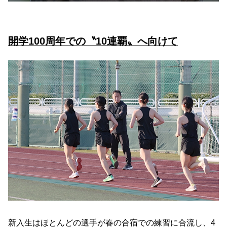
開学100周年での〝10連覇〟へ向けて
新入生はほとんどの選手が春の合宿での練習に合流し、4