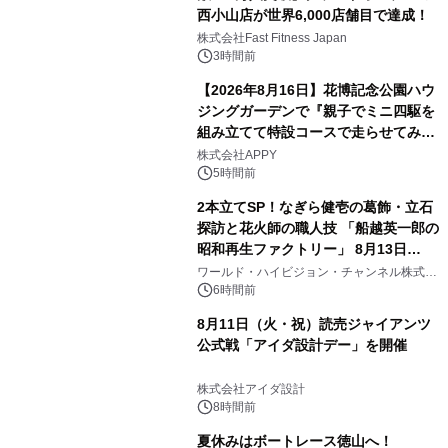
西小山店が世界6,000店舗目で達成！
株式会社Fast Fitness Japan
3時間前
【2026年8月16日】花博記念公園ハウ
ジングガーデンで『親子でミニ四駆を
組み立てて特設コースで走らせてみよ
う！』を開催
株式会社APPY
5時間前
2本立てSP！なぎら健壱の葛飾・立石
探訪と花火師の職人技 「船越英一郎の
昭和再生ファクトリー」 8月13日
（木）よる9時～ BS12 トゥエルビで
ワールド・ハイビジョン・チャンネル株式会
社
放送
6時間前
8月11日（火・祝）読売ジャイアンツ
公式戦「アイダ設計デー」を開催
株式会社アイダ設計
8時間前
夏休みはボートレース徳山へ！