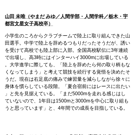
山田 未唯（やまだ みゆ／人間学部・人間学科／栃木・宇
都宮文星女子高校卒）
小学生のころからクラブチームで陸上に取り組んできた山
田選手。中学で陸上を辞めるつもりだったそうだが、誘い
を受けて高校でも陸上部に入部。全国高校駅伝に3年連続
で出場し、高3時にはインターハイ3000mに出場している
。大学進学に際しても、「陸上を辞めたら何の取り柄もな
くなってしまう」と考えて競技を続行する覚悟を決めたそ
うだ。現在は右足底の痛みで練習量を減らしながら徐々に
身体を慣らしている段階。「夏合宿前にはレースに出たい
」と先を見据えている。「まだ5000mを走れる感じはし
ていないので、1年目は1500mと3000mを中心に取り組も
うと思っています」と、4年間での成長を目指している。