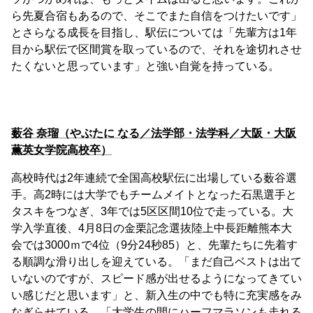
ら先夏合宿もあるので、そこでまた自信をつけたいです」
とさらなる成長を目指し、駅伝については「先輩方は1年
目から駅伝で区間賞を取っているので、それを途切れさせ
たくないと思っています」と強い自覚を持っている。
薮谷 奈瑠（やぶたに なる／法学部・法学科／大阪・大阪
薫英女学院高校卒）
高校時代は2年連続で全国高校駅伝に出場している薮谷選
手。高2時には大学でもチームメイトとなった石黒選手と
タスキをつなぎ、3年では5区区間10位で走っている。大
学入学直後、4月8日の金栗記念選抜陸上中長距離熊本大
会では3000ｍで4位（9分24秒85）と、先輩たちに先着す
る順調な滑り出しを迎えている。「まだ自己ベストは出て
いないのですが、スピード感が出せるようになってきてい
い感じだと思います」と、新入生の中でも特に充実感をみ
なぎらせている。「大学生の間にハーフマラソンも走れる