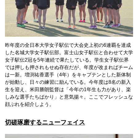
昨年度の全日本大学女子駅伝で大会史上初の6連覇を達成
した名城大学女子駅伝部。富士山女子駅伝と合わせて大学
女子駅伝2冠を5年連続で果たしている。学生女子駅伝界
では押しも押されもせぬ存在だが、年度が改まればチーム
は一新。増渕祐香選手（4年）をキャプテンとした新体制
が始動し、日々の練習に励んでいる。今年度は8名の新入
生を迎え、米田勝朗監督は「今年の1年生も力があり、楽
しみな選手たちばかり」と意気揚々。ここでフレッシュな
顔ぶれを紹介しよう。
切磋琢磨するニューフェイス