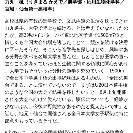
力丸 楓（りきまる かえで／農学部・応用生物化学科／
宮城・仙台第一高校卒）
高校は県内有数の進学校で、文武両道の生活を送ってきた
力丸選手。大学で陸上を続けることは考えていなかったの
だが、高3時のインターハイ東北地区予選で1500m7位と
惜しくも全国大会出場を逃したことで、競技を続ける決意
に至ったそうだ。そこから進学先を探しはじめ、興味のあ
る分野が学べる名城大学を選んだ。もともと獣医学の道へ
進むことを考えていたほど生物に関する領域に関心があり
、大学でもそういった分野の勉学を究めていく。1500m
で全日本中学選手権の出場経験はあるものの、「全国の舞
台で走ることに慣れていないので、まずはU20日本選手権
のような全国の大会で結果を残したい」と、6月上旬開催
される大会へ向けて励んでいる。駅伝についても「経験が
少ないぶん、今後の可能性があるのだと捉えたいです」と
話し、地元・仙台で開催される全日本大学女子駅伝に特に
熱意をもっているそうだ。
8名のうち、7名が全国高校駅伝に出場している経験豊富