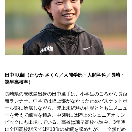
田中 咲蘭（たなか さくら／人間学部・人間学科／長崎・
諫早高校卒）
長崎県の壱岐島出身の田中選手は、小学生のころから長距
離ランナー。中学では陸上部がなかったためバスケットボ
ール部に所属しながら、陸上未経験の両親とともにメニュ
ーを考えて練習を積み、中3時には陸上のジュニアオリン
ピックにも出場している。高校は諫早高校へ進み、3年時
に全国高校駅伝で1区13位の成績を収めたが、「全然だめ