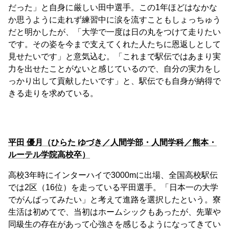
だった」と自身に厳しい田中選手。この1年ほどはなかな
か思うように走れず練習中に涙を流すこともしょっちゅう
だと明かしたが、「大学で一度は日の丸をつけて走りたい
です。その姿を今まで支えてくれた人たちに恩返しとして
見せたいです」と意気込む。「これまで駅伝ではあまり実
力を出せたことがないと感じているので、自分の実力をし
っかり出して貢献したいです」と、駅伝でも自身が納得で
きる走りを求めている。
平田 優月（ひらた ゆづき／人間学部・人間学科／熊本・
ルーテル学院高校卒）
高校3年時にインターハイで3000mに出場、全国高校駅伝
では2区（16位）を走っている平田選手。「日本一の大学
でがんばってみたい」と考えて進路を選択したという。寮
生活は初めてで、当初はホームシックもあったが、先輩や
同級生の存在があって心強さを感じるようになってきてい