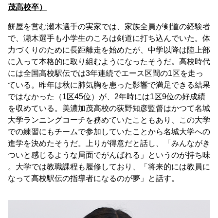
茂高校卒）
餅屋を営む瀬木選手の実家では、家族全員が剣道の経験者
で、瀬木選手も小学生のころは剣道に打ち込んでいた。体
力づくりのために長距離走を始めたが、中学以降は陸上部
に入って本格的に取り組むようになったそうだ。高校時代
には全国高校駅伝では3年連続でエース区間の1区を走っ
ている。昨年は秋に肺気胸を患った影響で満足できる結果
ではなかった（1区45位）が、2年時には1区9位の好成績
を収めている。美濃加茂高校の荻野知彦監督はかつて名城
大学ランニングコーチを務めていたこともあり、この大学
での練習にもチームで参加していたことから名城大学への
進学を決めたそうだ。上りが得意だと話し、「みんながき
ついと感じるような局面でがんばれる」というのが持ち味
。大学では教職課程も履修しており、「将来的には教員に
なって高校駅伝の指導者になるのが夢」と話す。