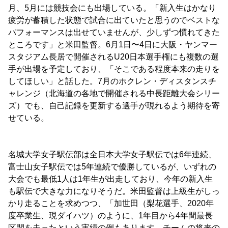
月、5月には競技会にも出場している。「新入生はかなり
疲労が蓄積した状態で試合に出ていたと思うのでベストな
パフォーマンスは出せていませんが、少しずつ慣れてきた
ところです」と米田監督。6月1日〜4日に大阪・ヤンマー
スタジアム長居で開催されるU20日本選手権にも複数の選
手が出場を予定しており、「そこである程度本来の走りを
してほしい」と話した。7月のホクレン・ディスタンスチ
ャレンジ（北海道の各地で開催される中長距離大会シリー
ズ）でも、自己記録を更新する選手が現れるよう期待を寄
せている。
名城大学女子駅伝部は全日本大学女子駅伝では6年連続、
富士山女子駅伝では5年連続で優勝しているが、いずれの
大会でも最低1人は1年生が出走しており、今年の新入生
も駅伝で大きな力になりそうだ。米田監督は上級生がしっ
かり走ることを求めつつ、「加世田（梨花選手、2020年
度卒業生、現ダイハツ）のように、1年目から4年間最長
区間を走ったという実績の例もあります。チームの将来の