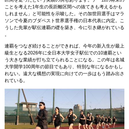
ことを考えた1年生の長距離区間への抜てきも考えるかも
しれません」と可能性を示唆した。その加世田選手はマラ
ソンで今夏のブダペスト世界選手権の日本代表に内定。こ
うした先輩が駅伝連覇の礎を築き、今に引き継がれている
。
連覇をつなぎ続けることができれば、今年の新入生が最上
級生となる2026年に全日本大学女子駅伝での10連覇とい
う大きな業績が打ち立てられることになる。この年は名城
大学開学100周年の節目でもあり、特別な年になるかもし
れない。遠大な構想の実現に向けての一歩はもう踏み出さ
れている。