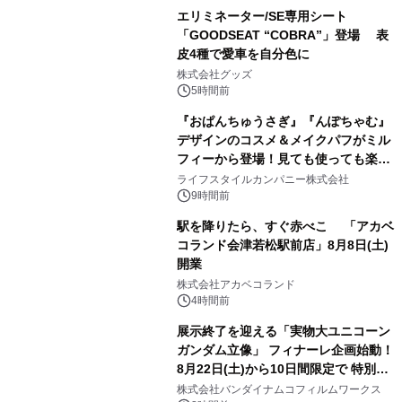
エリミネーター/SE専用シート
「GOODSEAT “COBRA”」登場 表
皮4種で愛車を自分色に
2
株式会社グッズ
5時間前
『おぱんちゅうさぎ』『んぽちゃむ』
デザインのコスメ＆メイクパフがミル
フィーから登場！見ても使っても楽し
3
い、ポップでキュートなコレクショ
ライフスタイルカンパニー株式会社
ン。
9時間前
駅を降りたら、すぐ赤べこ 「アカベ
コランド会津若松駅前店」8月8日(土)
開業
4
株式会社アカベコランド
4時間前
展示終了を迎える「実物大ユニコーン
ガンダム立像」 フィナーレ企画始動！
8月22日(土)から10日間限定で 特別映
5
像『UNICORN GUNDAM Statue ―
株式会社バンダイナムコフィルムワークス