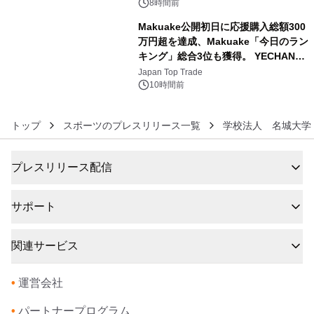
BEYOND POSSIBILITY ―』を上映！
8時間前
Makuake公開初日に応援購入総額300
万円超を達成、Makuake「今日のラン
キング」総合3位も獲得。 YECHAN音
6
浴シンギングボウル第2弾の大型サイ
Japan Top Trade
ズ（XL・2XL・3XL）を先行販売中
10時間前
トップ
スポーツのプレスリリース一覧
学校法人 名城大学
プレスリリース配信
サポート
関連サービス
•
運営会社
•
パートナープログラム