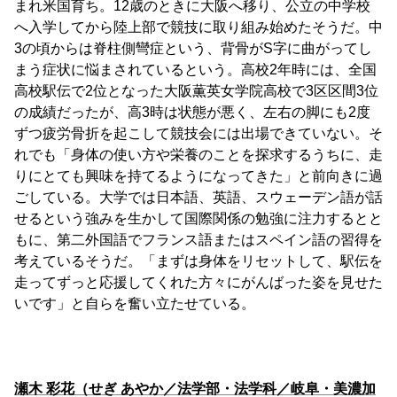
まれ米国育ち。12歳のときに大阪へ移り、公立の中学校
へ入学してから陸上部で競技に取り組み始めたそうだ。中
3の頃からは脊柱側彎症という、背骨がS字に曲がってし
まう症状に悩まされているという。高校2年時には、全国
高校駅伝で2位となった大阪薫英女学院高校で3区区間3位
の成績だったが、高3時は状態が悪く、左右の脚にも2度
ずつ疲労骨折を起こして競技会には出場できていない。そ
れでも「身体の使い方や栄養のことを探求するうちに、走
りにとても興味を持てるようになってきた」と前向きに過
ごしている。大学では日本語、英語、スウェーデン語が話
せるという強みを生かして国際関係の勉強に注力するとと
もに、第二外国語でフランス語またはスペイン語の習得を
考えているそうだ。「まずは身体をリセットして、駅伝を
走ってずっと応援してくれた方々にがんばった姿を見せた
いです」と自らを奮い立たせている。
瀬木 彩花（せぎ あやか／法学部・法学科／岐阜・美濃加