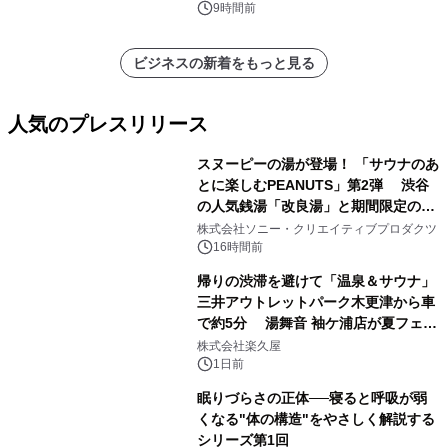
他）・分析レポートを発表
9時間前
ビジネスの新着をもっと見る
人気のプレスリリース
スヌーピーの湯が登場！ 「サウナのあ
とに楽しむPEANUTS」第2弾 渋谷
の人気銭湯「改良湯」と期間限定のコ
1
ラボレーション サウナイキタイコラ
株式会社ソニー・クリエイティブプロダクツ
ボグッズも発売決定！
16時間前
帰りの渋滞を避けて「温泉＆サウナ」
三井アウトレットパーク木更津から車
で約5分 湯舞音 袖ケ浦店が夏フェア
2
メニューを提供
株式会社楽久屋
1日前
眠りづらさの正体──寝ると呼吸が弱
くなる"体の構造"をやさしく解説する
シリーズ第1回