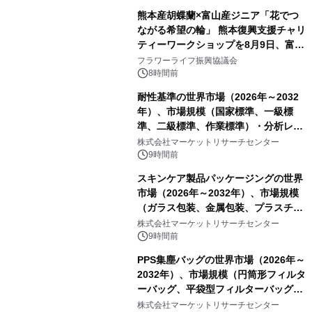
熊本産胡蝶蘭×富山産ジニア「花でつ
ながる希望の輪」 熊本復興支援チャリ
ティーワークショップを8月9日、富
山・射水で開催
フラワーライフ振興協議会
8時間前
耐性基準の世界市場（2026年～2032
年）、市場規模（国家標準、一級標
準、二級標準、作業標準）・分析レポ
ートを発表
株式会社マーケットリサーチセンター
9時間前
スキンケア製品パッケージングの世界
市場（2026年～2032年）、市場規模
（ガラス包装、金属包装、プラスチッ
ク包装、その他）・分析レポートを発
株式会社マーケットリサーチセンター
表
9時間前
PPS集塵バッグの世界市場（2026年～
2032年）、市場規模（円筒形フィルタ
ーバッグ、平袋型フィルターバッグ、
プリーツフィルターバッグ、その
株式会社マーケットリサーチセンター