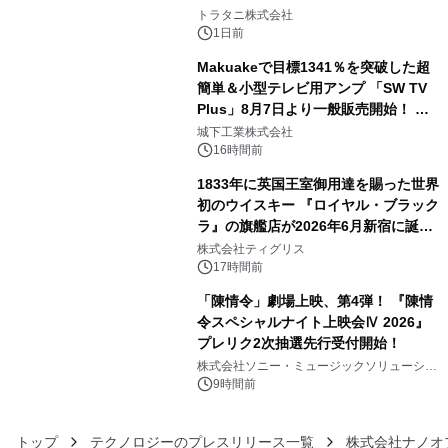
3
トラタニ株式会社
1日前
Makuakeで目標1341％を突破した超
簡単＆小型テレビ用アンプ 「SW TV
Plus」8月7日より一般販売開始！ ケ
4
ーブル1本つなぐだけ、テレビの音が
城下工業株式会社
ぐっと豊かに
16時間前
1833年に英国王室御用達を賜った世界
初のウイスキー 『ロイヤル・ブラック
ラ』の旗艦店が2026年6月新宿に誕
5
生 バカルディ ジャパンと連携した
株式会社ティグリス
没入型バー「BAR Arca」
17時間前
「陳情令」劇場上映、第4弾！ 『陳情
令スペシャルナイト上映会Ⅳ 2026』
プレリク2次抽選先行受付開始！
6
株式会社ソニー・ミュージックソリューショ
ンズ
9時間前
トップ
テクノロジーのプレスリリース一覧
株式会社ナノオ