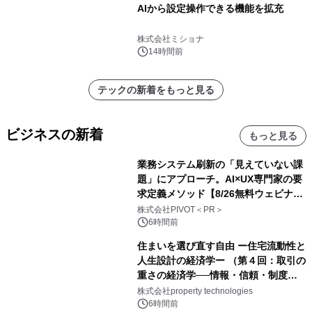
AIから設定操作できる機能を拡充
株式会社ミショナ
14時間前
テックの新着をもっと見る
ビジネスの新着
もっと見る
業務システム刷新の「見えていない課
題」にアプローチ。AI×UX専門家の要
求定義メソッド【8/26無料ウェビナ
ー】株式会社PIVOT
株式会社PIVOT＜PR＞
6時間前
住まいを選び直す自由 ー住宅流動性と
人生設計の経済学ー （第４回：取引の
重さの経済学──情報・信頼・制度を
PropTechはどう組み替えるか）｜
株式会社property technologies
PropTech-Lab
6時間前