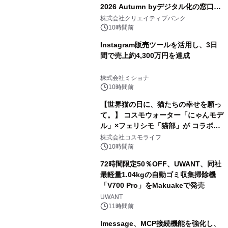
2026 Autumn byデジタル化の窓口」
開催
株式会社クリエイティブバンク
10時間前
Instagram販売ツールを活用し、3日
間で売上約4,300万円を達成
株式会社ミショナ
10時間前
【世界猫の日に、猫たちの幸せを願っ
て。】 コスモウォーター「にゃんモデ
ル」×フェリシモ「猫部」が コラボキ
ャンペーンを実施
株式会社コスモライフ
10時間前
72時間限定50％OFF、UWANT、同社
最軽量1.04kgの自動ゴミ収集掃除機
「V700 Pro」をMakuakeで発売
UWANT
11時間前
lmessage、MCP接続機能を強化し、