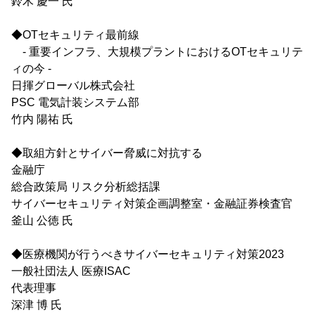
鈴木 慶一 氏
◆OTセキュリティ最前線
- 重要インフラ、大規模プラントにおけるOTセキュリテ
ィの今 -
日揮グローバル株式会社
PSC 電気計装システム部
竹内 陽祐 氏
◆取組方針とサイバー脅威に対抗する
金融庁
総合政策局 リスク分析総括課
サイバーセキュリティ対策企画調整室・金融証券検査官
釜山 公徳 氏
◆医療機関が行うべきサイバーセキュリティ対策2023
一般社団法人 医療ISAC
代表理事
深津 博 氏