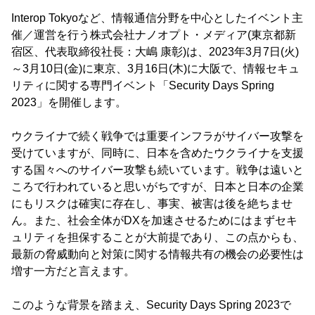
Interop Tokyoなど、情報通信分野を中心としたイベント主
催／運営を行う株式会社ナノオプト・メディア(東京都新
宿区、代表取締役社長：大嶋 康彰)は、2023年3月7日(火)
～3月10日(金)に東京、3月16日(木)に大阪で、情報セキュ
リティに関する専門イベント「Security Days Spring
2023」を開催します。
ウクライナで続く戦争では重要インフラがサイバー攻撃を
受けていますが、同時に、日本を含めたウクライナを支援
する国々へのサイバー攻撃も続いています。戦争は遠いと
ころで行われていると思いがちですが、日本と日本の企業
にもリスクは確実に存在し、事実、被害は後を絶ちませ
ん。また、社会全体がDXを加速させるためにはまずセキ
ュリティを担保することが大前提であり、この点からも、
最新の脅威動向と対策に関する情報共有の機会の必要性は
増す一方だと言えます。
このような背景を踏まえ、Security Days Spring 2023で