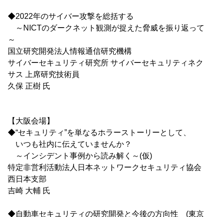
◆2022年のサイバー攻撃を総括する
～NICTのダークネット観測が捉えた脅威を振り返って
～
国立研究開発法人情報通信研究機構
サイバーセキュリティ研究所 サイバーセキュリティネク
サス 上席研究技術員
久保 正樹 氏
【大阪会場】
◆“セキュリティ”を単なるホラーストーリーとして、
いつも社内に伝えていませんか？
～インシデント事例から読み解く～(仮)
特定非営利活動法人日本ネットワークセキュリティ協会
西日本支部
吉崎 大輔 氏
◆自動車セキュリティの研究開発と今後の方向性 (東京