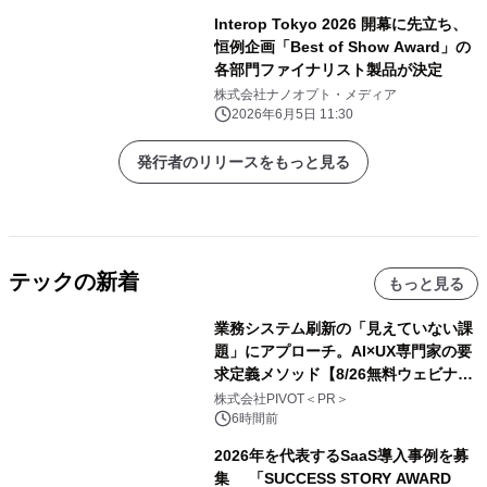
Interop Tokyo 2026 開幕に先立ち、
恒例企画「Best of Show Award」の
各部門ファイナリスト製品が決定
株式会社ナノオプト・メディア
2026年6月5日 11:30
発行者のリリースをもっと見る
テックの新着
もっと見る
業務システム刷新の「見えていない課
題」にアプローチ。AI×UX専門家の要
求定義メソッド【8/26無料ウェビナ
ー】株式会社PIVOT
株式会社PIVOT＜PR＞
6時間前
2026年を代表するSaaS導入事例を募
集 「SUCCESS STORY AWARD