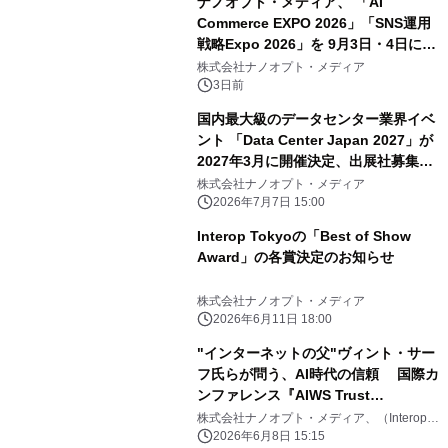
ナノオプト・メディア、 「AI
Commerce EXPO 2026」「SNS運用
戦略Expo 2026」を 9月3日・4日に浜
松町で開催
株式会社ナノオプト・メディア
3日前
国内最大級のデータセンター業界イベ
ント 「Data Center Japan 2027」が
2027年3月に開催決定、出展社募集を
開始
株式会社ナノオプト・メディア
2026年7月7日 15:00
Interop Tokyoの「Best of Show
Award」の各賞決定のお知らせ
株式会社ナノオプト・メディア
2026年6月11日 18:00
"インターネットの父"ヴィント・サー
フ氏らが問う、AI時代の信頼 国際カ
ンファレンス『AIWS Trust
Infrastructure』6/12開催 Interop
株式会社ナノオプト・メディア、（Interop
Tokyo 運営事務局）
Tokyo 2026と同時開催
2026年6月8日 15:15