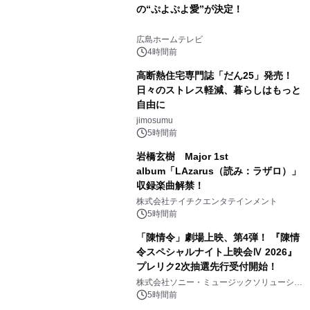
の“ぷよぷよ愛”が決定！
広島ホームテレビ
4時間前
高断熱住宅専門誌「だん25」発売！
日々のストレス軽減、暮らしはもっと
自由に
jimosumu
5時間前
岩橋玄樹 Major 1st
album「LAzarus（読み：ラザロ）」
収録楽曲解禁！
株式会社テイチクエンタテインメント
5時間前
「陳情令」劇場上映、第4弾！ 『陳情
令スペシャルナイト上映会Ⅳ 2026』
プレリク2次抽選先行受付開始！
株式会社ソニー・ミュージックソリューショ
ンズ
5時間前