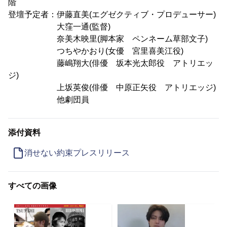
階
登壇予定者：伊藤直美(エグゼクティブ・プロデューサー)
大窪一通(監督)
奈美木映里(脚本家 ペンネーム草部文子)
つちやかおり(女優 宮里喜美江役)
藤嶋翔大(俳優 坂本光太郎役 アトリエッ
ジ)
上坂英俊(俳優 中原正矢役 アトリエッジ)
他劇団員
添付資料
消せない約束プレスリリース
すべての画像