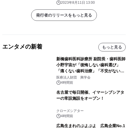
2023年8月11日 13:00
発行者のリリースをもっと見る
エンタメの新着
もっと見る
新橋歯科医科診療所 副院長・歯科医師
小野宇宙が「後悔しない歯科選び」
「痛くない歯科治療」「不安がない治
療計画」をテーマに専門監修
医療法人財団 興学会
4時間前
名古屋で毎日開催、イマーシブシアタ
ーの常設施設をオープン！
クローズシアター
4時間前
広島生まれのぷよぷよ 広島企業No.1