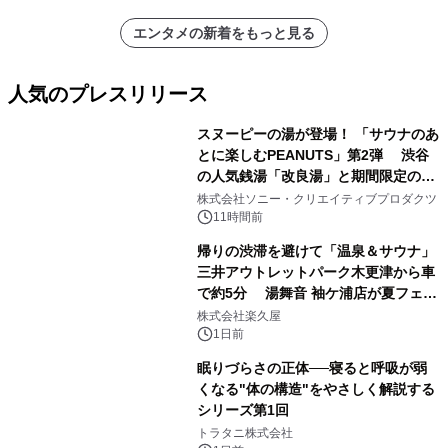
エンタメの新着をもっと見る
人気のプレスリリース
スヌーピーの湯が登場！ 「サウナのあ
とに楽しむPEANUTS」第2弾 渋谷
の人気銭湯「改良湯」と期間限定のコ
1
ラボレーション サウナイキタイコラ
株式会社ソニー・クリエイティブプロダクツ
ボグッズも発売決定！
11時間前
帰りの渋滞を避けて「温泉＆サウナ」
三井アウトレットパーク木更津から車
で約5分 湯舞音 袖ケ浦店が夏フェア
2
メニューを提供
株式会社楽久屋
1日前
眠りづらさの正体──寝ると呼吸が弱
くなる"体の構造"をやさしく解説する
シリーズ第1回
3
トラタニ株式会社