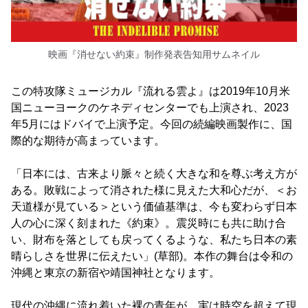
映画『消せない約束』制作発表告知用サムネイル
この特攻隊ミュージカル『流れる雲よ』は2019年10月米
国ニューヨークのケネディセンターでも上演され、2023
年5月にはドバイで上演予定。今回の続編映画製作に、国
際的な期待が高まっています。
「日本には、古来より脈々と続く大きな和を尊ぶ考え方が
ある。敗戦によって消された様に見えた大和心だが、＜お
天道様が見ている＞という価値基準は、今も変わらず日本
人の心に深く刻まれた《約束》。震災時にも共に助け合
い、財布を落としても戻ってくるような、私たち日本の素
晴らしさを世界に伝えたい」(草部)。本作の舞台は令和の
沖縄と東京の新宿や靖国神社となります。
現代の沖縄に流れ着いた裸の青年が、実は時空を超えて現