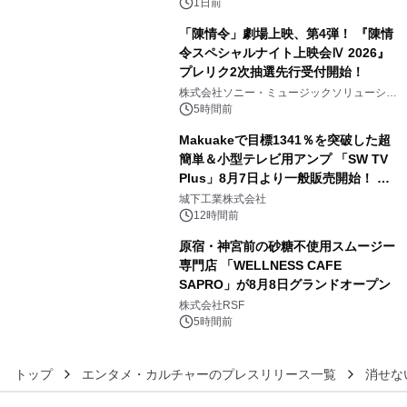
1日前
「陳情令」劇場上映、第4弾！ 『陳情
令スペシャルナイト上映会Ⅳ 2026』
プレリク2次抽選先行受付開始！
4
株式会社ソニー・ミュージックソリューショ
ンズ
5時間前
Makuakeで目標1341％を突破した超
簡単＆小型テレビ用アンプ 「SW TV
Plus」8月7日より一般販売開始！ ケ
5
ーブル1本つなぐだけ、テレビの音が
城下工業株式会社
ぐっと豊かに
12時間前
原宿・神宮前の砂糖不使用スムージー
専門店 「WELLNESS CAFE
SAPRO」が8月8日グランドオープン
6
株式会社RSF
5時間前
トップ
エンタメ・カルチャーのプレスリリース一覧
消せな