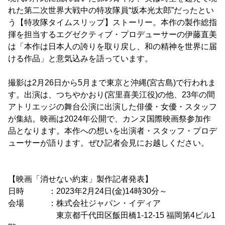
れた第二次世界大戦中の特攻隊員“坂本光太郎”だったとい
う【特攻隊タイムスリップ】ストーリー。本作の製作総指
揮を担当するエグゼクティブ・プロデューサーの伊藤直美
は「本作は日本人の誇りを取り戻し、和の精神を世界に届
ける作品」と意気込みを語っています。
撮影は2月26日から5月まで東京と沖縄(宮古島)で行われま
す。出演は、つちやかおり(宮里喜美江役)の他、23年の間
アトリエッジの舞台公演に出演した俳優・女優・スタッフ
が集結。映画は2024年公開で、カンヌ国際映画祭参加作
品となります。本作への想いを出演者・スタッフ・プロデ
ューサーが語ります。ぜひ記者会見にお越しください。
【映画「消せない約束」製作記者発表】
日時 ：2023年2月24日(金)14時30分～
会場 ：株式会社ジャパン・イディア
東京都千代田区飯田橋1-12-15 福岡第4ビル1