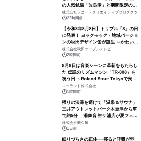
の人気銭湯「改良湯」と期間限定のコ
1
ラボレーション サウナイキタイコラ
株式会社ソニー・クリエイティブプロダクツ
ボグッズも発売決定！
22時間前
【令和8年8月8日】トリプル「8」の日
に発表！ ヨックモック・地域バージョ
ンの秋田デザイン缶が誕生 ～かわいい
2
秋田犬の子犬と秋田の四季と名所を巡
株式会社秋田ケーブルテレビ
るパッケージ～ 9月1日(火)秋田県内で
2時間前
販売開始
8月8日は音楽シーンに革新をもたらし
た 伝説のリズムマシン「TR-808」を
祝う日 ～Roland Store Tokyoで実機
3
を展示しての 記念キャンペーンを開
ローランド株式会社
催 英国ラジオ「NTS」の 特別プログ
1時間前
ラムや、「TR-808」を愛する伝説的
帰りの渋滞を避けて「温泉＆サウナ」
アーティストを フィーチャーしたアニ
三井アウトレットパーク木更津から車
メーションを公開～
で約5分 湯舞音 袖ケ浦店が夏フェア
4
メニューを提供
株式会社楽久屋
1日前
眠りづらさの正体──寝ると呼吸が弱