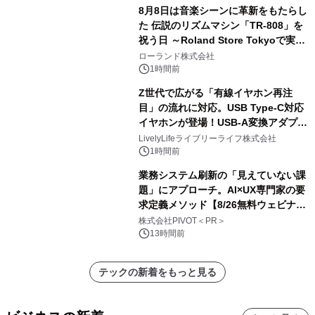
8月8日は音楽シーンに革新をもたらし
た 伝説のリズムマシン「TR-808」を
祝う日 ～Roland Store Tokyoで実機
を展示しての 記念キャンペーンを開
ローランド株式会社
催 英国ラジオ「NTS」の 特別プログ
1時間前
ラムや、「TR-808」を愛する伝説的
Z世代で広がる「有線イヤホン再注
アーティストを フィーチャーしたアニ
目」の流れに対応。USB Type-C対応
メーションを公開～
イヤホンが登場！USB-A変換アダプタ
ー付きでスマホからパソコンまで幅広
LivelyLifeライブリーライフ株式会社
く活用可能
1時間前
業務システム刷新の「見えていない課
題」にアプローチ。AI×UX専門家の要
求定義メソッド【8/26無料ウェビナ
ー】株式会社PIVOT
株式会社PIVOT＜PR＞
13時間前
テックの新着をもっと見る