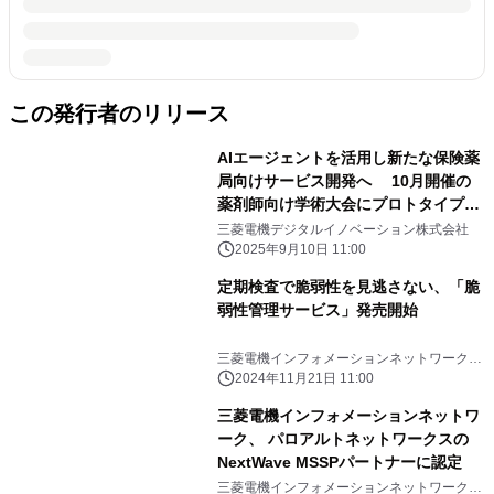
この発行者のリリース
AIエージェントを活用し新たな保険薬
局向けサービス開発へ 10月開催の
薬剤師向け学術大会にプロトタイプを
参考出展
三菱電機デジタルイノベーション株式会社
2025年9月10日 11:00
定期検査で脆弱性を見逃さない、「脆
弱性管理サービス」発売開始
三菱電機インフォメーションネットワーク株
式会社
2024年11月21日 11:00
三菱電機インフォメーションネットワ
ーク、 パロアルトネットワークスの
NextWave MSSPパートナーに認定
三菱電機インフォメーションネットワーク株