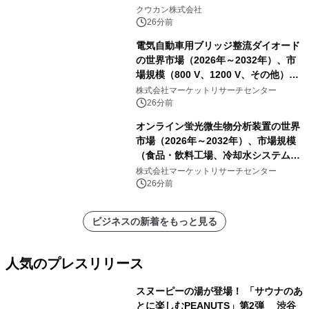
クウカン株式会社
26分前
電気自動車用ブリッジ整流ダイオード
の世界市場（2026年～2032年）、市
場規模（800 V、1200 V、その他）・
分析レポートを発表
株式会社マーケットリサーチセンター
26分前
オンライン蛍光微生物分析装置の世界
市場（2026年～2032年）、市場規模
（食品・飲料工場、冷却水システム、
病院、飲料水安全警報システム）・分
株式会社マーケットリサーチセンター
析レポートを発表
26分前
ビジネスの新着をもっと見る
人気のプレスリリース
スヌーピーの湯が登場！ 「サウナのあ
とに楽しむPEANUTS」第2弾 渋谷