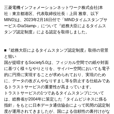
三菱電機インフォメーションネットワーク株式会社(本
社：東京都港区、代表取締役社長：上田 雅章、以下
MIND)は、2023年2月16日付で「MINDタイムスタンプサ
ービス-DiaStamp-」について『総務大臣によるタイムス
タンプ認定制度』による認定を取得しました。
■『総務大臣によるタイムスタンプ認定制度』取得の背景
と狙い
国が提唱するSociety5.0は、フィジカル空間での紙や対面
に基づく様々なやりとりを、サイバー空間においても電子
的に円滑に実現することが求められており、実現のため
に、データの改ざんやなりすまし等を防止する仕組みであ
るトラストサービスの重要性が高まっています。
トラストサービスの1つであるタイムスタンプについて
は、総務省が2004年に策定した「タイムビジネスに係る
指針」をもとに日本データ通信協会によって民間の認定制
度が運用されてきましたが、国による信頼性の裏付けがな