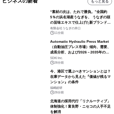
ビジネスの新着
もっと見る
“素材の次は、たれで勝負。”全国約
5％の浜名湖産うなぎを、 うなぎの頭
の旨味エキスで仕上げた新ブランド
「井口の誉」誕生
有限会社うなぎの井口
11分前
Automatic Hydraulic Press Market
（自動油圧プレス市場）傾向、需要、
成長分析、および2026－2035年の予
測
SDKI Inc.
26分前
今、港区で選ぶべきマンションとは？
在庫データから見えた『価値が残るマ
ンション』の条件
福嶋総研
26分前
北海道の採用代行「リクルーティブ」
体制強化！富良野・ニセコの人手不足
を解消