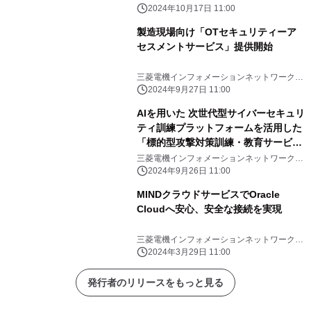
式会社
2024年10月17日 11:00
製造現場向け「OTセキュリティーア
セスメントサービス」提供開始
三菱電機インフォメーションネットワーク株
式会社
2024年9月27日 11:00
AIを用いた 次世代型サイバーセキュリ
ティ訓練プラットフォームを活用した
「標的型攻撃対策訓練・教育サービ
ス」発売開始
三菱電機インフォメーションネットワーク株
式会社
2024年9月26日 11:00
MINDクラウドサービスでOracle
Cloudへ安心、安全な接続を実現
三菱電機インフォメーションネットワーク株
式会社
2024年3月29日 11:00
発行者のリリースをもっと見る