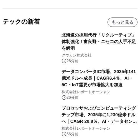
テックの新着
もっと見る
北海道の採用代行「リクルーティブ」
体制強化！富良野・ニセコの人手不足
を解消
クウカン株式会社
26分前
データコンバータIC市場、2035年141
億米ドルへ成長｜CAGR6.4％、AI・
5G・IoT需要が市場拡大を加速
株式会社レポートオーシャン
26分前
プロセッサおよびコンピューティング
チップ市場、2035年に1,230億米ドル
へ｜CAGR 20.8％、AI・データセンタ
ー需要が成長を牽引
株式会社レポートオーシャン
56分前