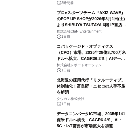
3時間前
プロeスポーツチーム『AXIZ WAVE』
のPOP UP SHOPが2026年8月1日(土)
よりSHIBUYA TSUTAYA 6階 IP書店で
開催決定！！
株式会社ClaN Entertainment
1日前
コパッケージド・オプティクス
（CPO）市場、2035年28億8,700万米
ドルへ拡大、CAGR36.2％｜AIデータ
センター・高速光通信需要が成長を加
株式会社レポートオーシャン
速
1日前
北海道の採用代行「リクルーティブ」
体制強化！富良野・ニセコの人手不足
を解消
クウカン株式会社
1日前
データコンバータIC市場、2035年141
億米ドルへ成長｜CAGR6.4％、AI・
5G・IoT需要が市場拡大を加速