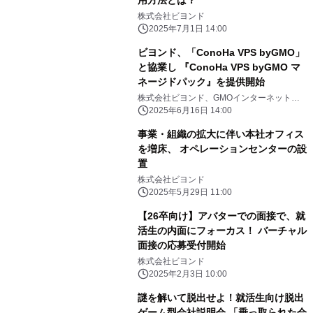
株式会社ビヨンド
2025年7月1日 14:00
ビヨンド、「ConoHa VPS byGMO」
と協業し 『ConoHa VPS byGMO マ
ネージドパック』を提供開始
株式会社ビヨンド、GMOインターネット株
式会社
2025年6月16日 14:00
事業・組織の拡大に伴い本社オフィス
を増床、 オペレーションセンターの設
置
株式会社ビヨンド
2025年5月29日 11:00
【26卒向け】アバターでの面接で、就
活生の内面にフォーカス！ バーチャル
面接の応募受付開始
株式会社ビヨンド
2025年2月3日 10:00
謎を解いて脱出せよ！就活生向け脱出
ゲーム型会社説明会 「乗っ取られた会