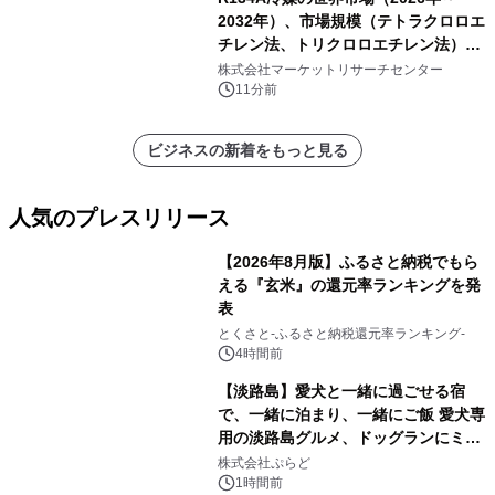
2032年）、市場規模（テトラクロロエ
チレン法、トリクロロエチレン法）・
分析レポートを発表
株式会社マーケットリサーチセンター
11分前
ビジネスの新着をもっと見る
人気のプレスリリース
【2026年8月版】ふるさと納税でもら
える『玄米』の還元率ランキングを発
表
1
とくさと-ふるさと納税還元率ランキング-
4時間前
【淡路島】愛犬と一緒に過ごせる宿
で、一緒に泊まり、一緒にご飯 愛犬専
用の淡路島グルメ、ドッグランにミニ
2
プール グランピングとトレーラーハウ
株式会社ぷらど
スの2施設で
1時間前