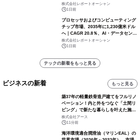
株式会社レポートオーシャン
1日前
プロセッサおよびコンピューティング
チップ市場、2035年に1,230億米ドル
へ｜CAGR 20.8％、AI・データセンタ
ー需要が成長を牽引
株式会社レポートオーシャン
1日前
テックの新着をもっと見る
ビジネスの新着
もっと見る
築37年の軽量鉄骨造戸建てをフルリノ
ベーション！内と外をつなぐ「土間リ
ビング」で新たな暮らしを叶えた施工
事例を株式会社アースが公開
株式会社アース
11分前
海洋環境適合潤滑油（マリンEAL）の
世界市場（2026年～2032年）、市場