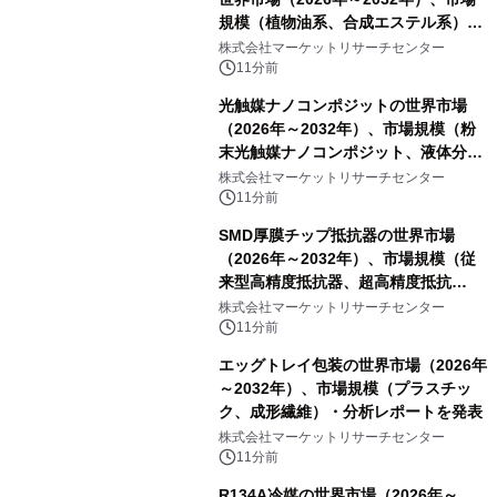
規模（植物油系、合成エステル系）・
分析レポートを発表
株式会社マーケットリサーチセンター
11分前
光触媒ナノコンポジットの世界市場
（2026年～2032年）、市場規模（粉
末光触媒ナノコンポジット、液体分散
液／ゾル、コーティング／フィルム一
株式会社マーケットリサーチセンター
体型製品、構造化／バルク材料）・分
11分前
析レポートを発表
SMD厚膜チップ抵抗器の世界市場
（2026年～2032年）、市場規模（従
来型高精度抵抗器、超高精度抵抗
器）・分析レポートを発表
株式会社マーケットリサーチセンター
11分前
エッグトレイ包装の世界市場（2026年
～2032年）、市場規模（プラスチッ
ク、成形繊維）・分析レポートを発表
株式会社マーケットリサーチセンター
11分前
R134A冷媒の世界市場（2026年～