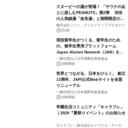
スヌーピーの湯が登場！ 「サウナのあ
とに楽しむPEANUTS」第2弾 渋谷
の人気銭湯「改良湯」と期間限定のコ
3
ラボレーション サウナイキタイコラ
株式会社ソニー・クリエイティブプロダクツ
ボグッズも発売決定！
2日前
現役留学生がつくる、留学生のため
の、留学生専用プラットフォーム
Japan Alumni Network（JAN）β版
4
をリリース
一般社団法人日本国際化推進協会
16時間前
世界とつながる、日本をひらく。 創立
13周年、JAPI公式Webサイトを全面
リニューアル
5
一般社団法人日本国際化推進協会
16時間前
学園生活コミュニティ「キャラフレ」
｜2026『夏祭りイベント』のお知らせ
6
キャラフレ｜株式会社エイプリル・データ・