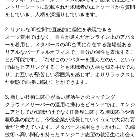
ントリーシートに記載された求職者のエピソードから質問
をしていき、人柄を深掘りしていきます。
2. リアルな3D空間で直感的に個性を表現できる
スーツ着用ではなく、自らが選んだオンライン上のアバタ
ーを着用し、メタバースの3D空間に存在する臨場感ある
リアルなバーチャルオフィスで、自分の個性を表現するこ
とが可能です。「なぜこのアバターを選んだのか」という
理由をヒアリングすることも求職者の人柄を知る手段であ
り、お互いが堅苦しい雰囲気を感じず、よりリラックスし
た状態で面接に臨むことができます。
3. 新しい技術に関心が高い就活生とのマッチング
クラウド／サーバーの運用に携わるビヨンドでは、エンジ
ニアとしての知識だけでなくIT業界に関する興味関心や情
報収集の能力も、今後企業が成長していくうえで大切な要
素だと考えています。メタバース採用をきっかけに、先端
技術へ高い関心を持ったエンジニア志望の就活生に出会え