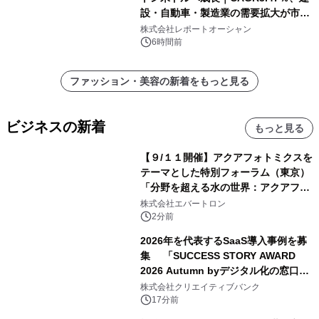
設・自動車・製造業の需要拡大が市場
を牽引
株式会社レポートオーシャン
6時間前
ファッション・美容の新着をもっと見る
ビジネスの新着
もっと見る
【９/１１開催】アクアフォトミクスを
テーマとした特別フォーラム（東京）
「分野を超える水の世界：アクアフォ
トミクスが切り拓く新しい科学の地
株式会社エバートロン
平」を開催
2分前
2026年を代表するSaaS導入事例を募
集 「SUCCESS STORY AWARD
2026 Autumn byデジタル化の窓口」
開催
株式会社クリエイティブバンク
17分前