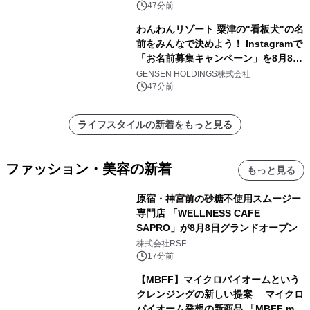
47分前
わんわんリゾート 粟津の"看板犬"の名
前をみんなで決めよう！ Instagramで
「お名前募集キャンペーン」を8月8日
(土)より開催
GENSEN HOLDINGS株式会社
47分前
ライフスタイルの新着をもっと見る
ファッション・美容の新着
もっと見る
原宿・神宮前の砂糖不使用スムージー
専門店 「WELLNESS CAFE
SAPRO」が8月8日グランドオープン
株式会社RSF
17分前
【MBFF】マイクロバイオームという
クレンジングの新しい提案 マイクロ
バイオーム発想の新商品 「MBFF mb