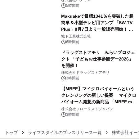
ルが8月7日(金)12時より先行予約受付
5時間前
開始～
Makuakeで目標1341％を突破した超
簡単＆小型テレビ用アンプ 「SW TV
Plus」8月7日より一般販売開始！ ケ
4
ーブル1本つなぐだけ、テレビの音が
城下工業株式会社
ぐっと豊かに
6時間前
ドラッグストアモリ みらいプロジェ
クト 「子どもお仕事参観デー2026」
を開催！
5
株式会社ドラッグストアモリ
3時間前
【MBFF】マイクロバイオームという
クレンジングの新しい提案 マイクロ
バイオーム発想の新商品 「MBFF mb
6
クレンジングPRO」を2026年8月6日
株式会社フローリストジャパン
発売
3時間前
トップ
ライフスタイルのプレスリリース一覧
株式会社イー