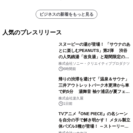
ビジネスの新着をもっと見る
人気のプレスリリース
スヌーピーの湯が登場！ 「サウナのあ
とに楽しむPEANUTS」第2弾 渋谷
の人気銭湯「改良湯」と期間限定のコ
1
ラボレーション サウナイキタイコラ
株式会社ソニー・クリエイティブプロダクツ
ボグッズも発売決定！
6時間前
帰りの渋滞を避けて「温泉＆サウナ」
三井アウトレットパーク木更津から車
で約5分 湯舞音 袖ケ浦店が夏フェア
2
メニューを提供
株式会社楽久屋
1日前
TVアニメ『ONE PIECE』の名シーン
を自分の手で解き明かす！ メタル製立
体パズル3種が登場！ ～ストーリーと
3
ギミックが融合した 大人の体験型パズ
株式会社ハナヤマ