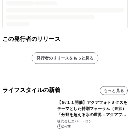
この発行者のリリース
発行者のリリースをもっと見る
ライフスタイルの新着
もっと見る
【９/１１開催】アクアフォトミクスを
テーマとした特別フォーラム（東京）
「分野を超える水の世界：アクアフォ
トミクスが切り拓く新しい科学の地
株式会社エバートロン
平」を開催
2分前