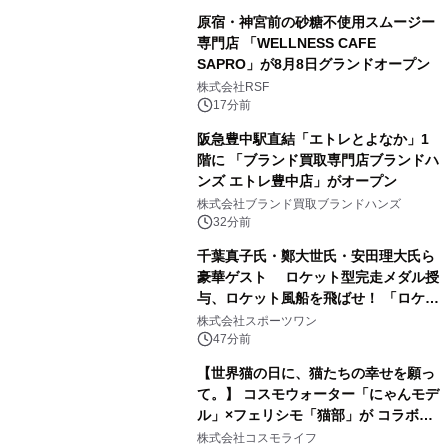
原宿・神宮前の砂糖不使用スムージー
専門店 「WELLNESS CAFE
SAPRO」が8月8日グランドオープン
株式会社RSF
17分前
阪急豊中駅直結「エトレとよなか」1
階に 「ブランド買取専門店ブランドハ
ンズ エトレ豊中店」がオープン
株式会社ブランド買取ブランドハンズ
32分前
千葉真子氏・鄭大世氏・安田理大氏ら
豪華ゲスト ロケット型完走メダル授
与、ロケット風船を飛ばせ！ 「ロケッ
トマラソン2026」開催
株式会社スポーツワン
47分前
【世界猫の日に、猫たちの幸せを願っ
て。】 コスモウォーター「にゃんモデ
ル」×フェリシモ「猫部」が コラボキ
ャンペーンを実施
株式会社コスモライフ