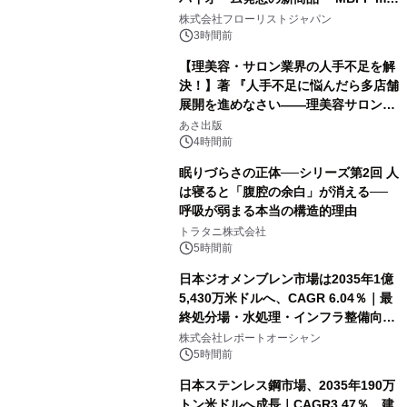
クレンジングPRO」を2026年8月6日
株式会社フローリストジャパン
発売
3時間前
【理美容・サロン業界の人手不足を解
決！】著 『人手不足に悩んだら多店舗
展開を進めなさい――理美容サロン
「多店舗展開」の教科書』2026年8月
あさ出版
24日（月）発売
4時間前
眠りづらさの正体──シリーズ第2回 人
は寝ると「腹腔の余白」が消える──
呼吸が弱まる本当の構造的理由
トラタニ株式会社
5時間前
日本ジオメンブレン市場は2035年1億
5,430万米ドルへ、CAGR 6.04％｜最
終処分場・水処理・インフラ整備向け
需要拡大
株式会社レポートオーシャン
5時間前
日本ステンレス鋼市場、2035年190万
トン米ドルへ成長｜CAGR3.47％、建