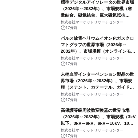
標準デジタルアイソレータの世界市場
（2026年～2032年）、市場規模（容
量結合、磁気結合、巨大磁気抵抗
（GMR））・分析レポートを発表
株式会社マーケットリサーチセンター
17分前
パルス放電ヘリウムイオン化ガスクロ
マトグラフの世界市場（2026年～
2032年）、市場規模（オンラインモニ
タリング型、ラボラトリー型）・分析
株式会社マーケットリサーチセンター
レポートを発表
17分前
末梢血管インターベンション製品の世
界市場（2026年～2032年）、市場規
模（ステント、カテーテル、ガイドワ
イヤー、シース、下大静脈フィルタ
株式会社マーケットリサーチセンター
ー、その他）・分析レポートを発表
17分前
高保護等級周波数変換器の世界市場
（2026年～2032年）、市場規模（3kV
以下、3kV～6kV、6kV～10kV、10kV
超）・分析レポートを発表
株式会社マーケットリサーチセンター
17分前