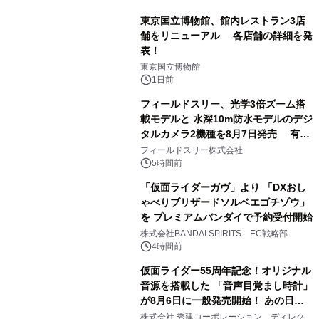
東京国立博物館、館内レストラン3店
舗をリニューアル 各店舗の詳細を発
表！
1
東京国立博物館
1日前
フィールドスリー、光学3倍ズーム搭
載モデルと 水深10m防水モデルのデジ
タルカメラ2機種を8月7日発売 有効
2
約1300万画素、用途別に選べるコンデ
フィールドスリー株式会社
ジ新登場
5時間前
「仮面ライダーガヴ」より 「DXおし
ゃべりブリザードソルベエゴチゾウ」
を プレミアムバンダイで予約受付開始
3
株式会社BANDAI SPIRITS EC戦略部
4時間前
仮面ライダー55周年記念！オリジナル
音源を搭載した 「音声目覚まし時計」
が8月6日に一般発売開始！ あの日の
4
大興奮が今甦る
株式会社 秀建コーポレーション ディレクト