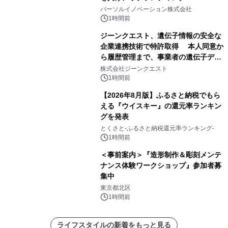
パーソルイノベーション株式会社
1時間前
ジーンクエスト、遺伝子情報の安全な
企業連携技術で特許取得 本人同意か
ら履歴管理まで、事業者の遺伝子デー
タ活用を支援
株式会社ジーンクエスト
1時間前
【2026年8月版】ふるさと納税でもら
える『ウイスキー』の還元率ランキン
グを発表
とくさと-ふるさと納税還元率ランキング-
1時間前
＜事前案内＞『造形制作＆彫刻メンテ
ナンス体験ワークショップ』参加者募
集中
東京都北区
1時間前
ライフスタイルの新着をもっと見る