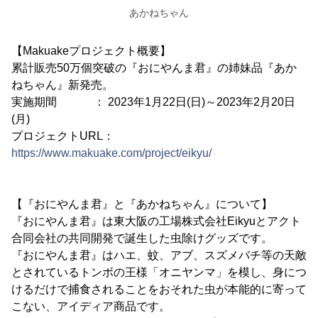
あかねちゃん
【Makuakeプロジェクト概要】
累計販売50万個突破の『おにやんま君』の姉妹品『あか
ねちゃん』新発売。
実施期間 ： 2023年1月22日(日)～2023年2月20日
(月)
プロジェクトURL：
https://www.makuake.com/project/eikyu/
【『おにやんま君』と『あかねちゃん』について】
『おにやんま君』は東大阪の工場株式会社Eikyuとアクト
合同会社の共同開発で誕生した虫除けグッズです。
『おにやんま君』はハエ、蚊、アブ、スズメバチ等の天敵
とされているトンボの王様「オニヤンマ」を模し、身につ
けるだけで捕食されることをおそれた虫が本能的に寄って
こない、アイディア商品です。