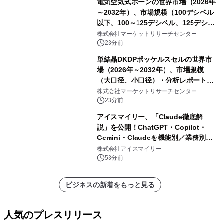
電気空気式ホーンの世界市場（2026年
査）・分析レポートを発表
～2032年）、市場規模（100デシベル
以下、100～125デシベル、125デシベ
ル以上）・分析レポートを発表
株式会社マーケットリサーチセンター
23分前
単結晶DKDPポッケルスセルの世界市
場（2026年～2032年）、市場規模
（大口径、小口径）・分析レポートを
発表
株式会社マーケットリサーチセンター
23分前
アイスマイリー、「Claude徹底解
説」を公開！ChatGPT・Copilot・
Gemini・Claudeを機能別／業務別に
比較―自社に合う生成AIの選び方がわ
株式会社アイスマイリー
かる実践ガイド
53分前
ビジネスの新着をもっと見る
人気のプレスリリース