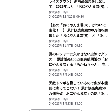
ライスダウン】 新商品発売を記念し
て、2026年より 「おにやんま君(R)」
シリーズの価格を見直しました！！
株式会社Eikyu
2025年12月25日 09:30
【あの「おにやんま君(R)」がついに
進化！！】 累計販売実績200万個を突
破した「おにやんま君(R)」と 「あか
ねちゃん(R)」シリーズから、2026年
株式会社Eikyu
に新商品が発売！！
2025年11月7日 09:30
夏のレジャーに欠かせない虫除けグッ
ズ！ 累計販売100万個突破間近の「お
にやんま君」＆「あかねちゃん」 専用
ケースが7月14日(金)先行予約開始
株式会社Eikyu
2023年7月14日 09:00
天敵トンボを模しているので虫が本能
的に寄ってこない！ 累計販売実績50
万個突破「おにやんま君」の妹『あか
ねちゃん』が 1月22日よりMakuakeに
株式会社Eikyu
て先行販売開始
2023年1月23日 13:00