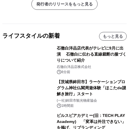
発行者のリリースをもっと見る
ライフスタイルの新着
もっと見る
石徹白洋品店代表がテレビに9月に出
演 石徹白に伝わる直線裁断の服づく
りについて紹介
石徹白洋品店株式会社
8分前
【茨城県鉾田市】ラーケーションプロ
グラム神社仏閣周遊体験「ほこたde謎
解き旅行」スタート
(一社)鉾田市観光物産協会
1時間前
ビルスピアカデミー(旧：TECH PLAY
Academy) 「変革は外注できない」
を掲げ、リブランディング