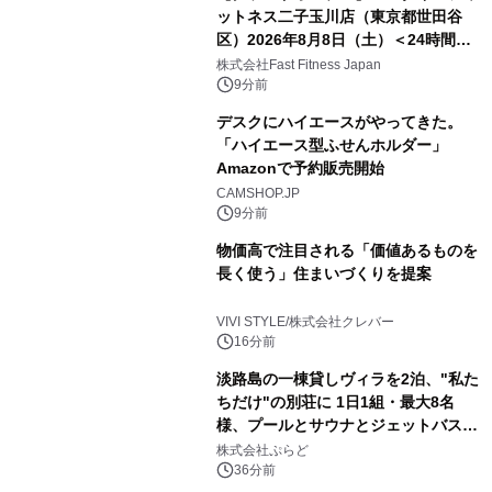
ットネス二子玉川店（東京都世田谷
区）2026年8月8日（土）＜24時間年
中無休のフィットネスジム＞
株式会社Fast Fitness Japan
9分前
デスクにハイエースがやってきた。
「ハイエース型ふせんホルダー」
Amazonで予約販売開始
CAMSHOP.JP
9分前
物価高で注目される「価値あるものを
長く使う」住まいづくりを提案
VIVI STYLE/株式会社クレバー
16分前
淡路島の一棟貸しヴィラを2泊、"私た
ちだけ"の別荘に 1日1組・最大8名
様、プールとサウナとジェットバス付
きで Villa Mon Temps AWAJIの連泊
株式会社ぷらど
素泊りプラン
36分前