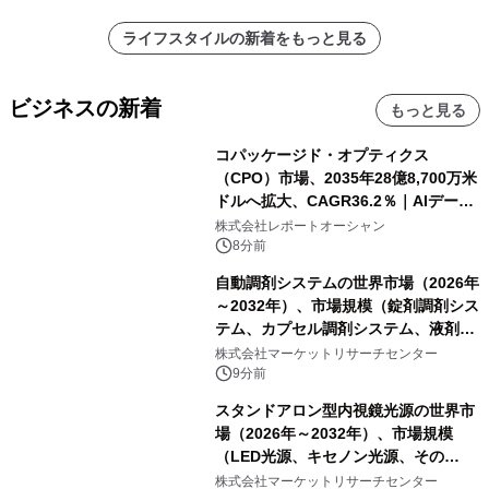
ライフスタイルの新着をもっと見る
ビジネスの新着
もっと見る
コパッケージド・オプティクス
（CPO）市場、2035年28億8,700万米
ドルへ拡大、CAGR36.2％｜AIデータ
センター・高速光通信需要が成長を加
株式会社レポートオーシャン
速
8分前
自動調剤システムの世界市場（2026年
～2032年）、市場規模（錠剤調剤シス
テム、カプセル調剤システム、液剤調
剤システム、その他）・分析レポート
株式会社マーケットリサーチセンター
を発表
9分前
スタンドアロン型内視鏡光源の世界市
場（2026年～2032年）、市場規模
（LED光源、キセノン光源、その
他）・分析レポートを発表
株式会社マーケットリサーチセンター