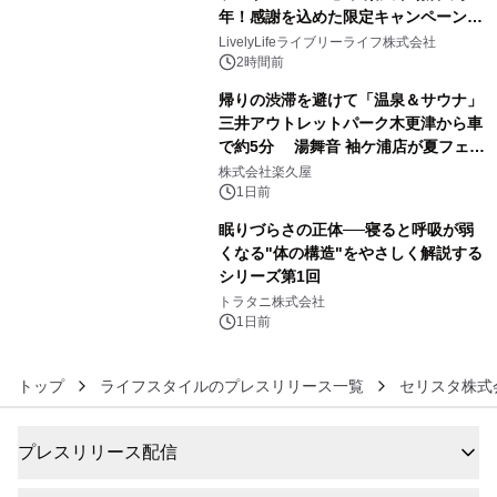
メーションを公開～
年！感謝を込めた限定キャンペーンを
4
8月10日より開催
LivelyLifeライブリーライフ株式会社
2時間前
帰りの渋滞を避けて「温泉＆サウナ」
三井アウトレットパーク木更津から車
で約5分 湯舞音 袖ケ浦店が夏フェア
5
メニューを提供
株式会社楽久屋
1日前
眠りづらさの正体──寝ると呼吸が弱
くなる"体の構造"をやさしく解説する
シリーズ第1回
6
トラタニ株式会社
1日前
トップ
ライフスタイルのプレスリリース一覧
セリスタ株式
プレスリリース配信