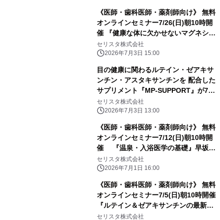
頭頸部外科 / 准教授)
《医師・歯科医師・薬剤師向け》 無料
オンラインセミナー7/26(日)朝10時開
催 『健康な体に欠かせないマグネシウ
ムの働き』 五十里 彰 先生(岐阜薬科大
セリスタ株式会社
学 / 理事・副学長)
2026年7月3日 15:00
目の健康に関わるルテイン・ゼアキサ
ンチン・アスタキサンチンを 配合した
サプリメント『MP-SUPPORT』が7/1
発売！
セリスタ株式会社
2026年7月3日 13:00
《医師・歯科医師・薬剤師向け》 無料
オンラインセミナー7/12(日)朝10時開
催 『温泉・入浴医学の基礎』早坂
信哉 先生 (東京都市大学 理工学部医用
セリスタ株式会社
工学科 ／ 教授)
2026年7月1日 16:00
《医師・歯科医師・薬剤師向け》 無料
オンラインセミナー7/5(日)朝10時開催
『ルテイン＆ゼアキサンチンの最新エ
ビデンス～ 黄斑色素から読み解く視機
セリスタ株式会社