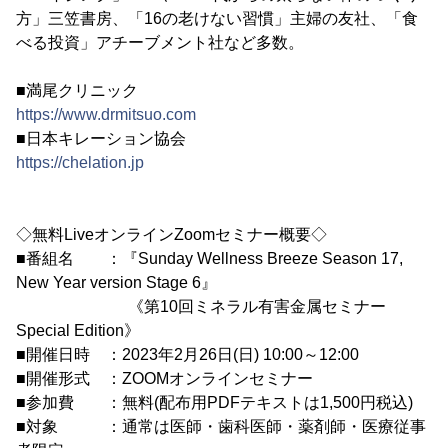
方」三笠書房、「16の老けない習慣」主婦の友社、「食
べる投資」アチーブメント社など多数。
■満尾クリニック
https://www.drmitsuo.com
■日本キレーション協会
https://chelation.jp
◇無料LiveオンラインZoomセミナー概要◇
■番組名 ：『Sunday Wellness Breeze Season 17,
New Year version Stage 6』
《第10回ミネラル有害金属セミナー
Special Edition》
■開催日時 ：2023年2月26日(日) 10:00～12:00
■開催形式 ：ZOOMオンラインセミナー
■参加費 ：無料(配布用PDFテキストは1,500円税込)
■対象 ：通常は医師・歯科医師・薬剤師・医療従事