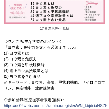
17-6 満尾先生 見所
◇見どころ/主な学習のポイント◇
『ヨウ素：免疫力を支える必須ミネラル』
(1) ヨウ素とは
(2) ヨウ素と免疫力
(3) ヨウ素と甲状腺機能
(4) 適正ヨウ素摂取量とは
(5) ヨウ素を含む食品
※キーワード：ヨウ素、海藻、甲状腺機能、サイログロブ
リン、免疫機能、放射線障害
◇参加登録/医療従事者限定(無料)：
https://us06web.zoom.us/webinar/register/WN_kbjdcixNSZ