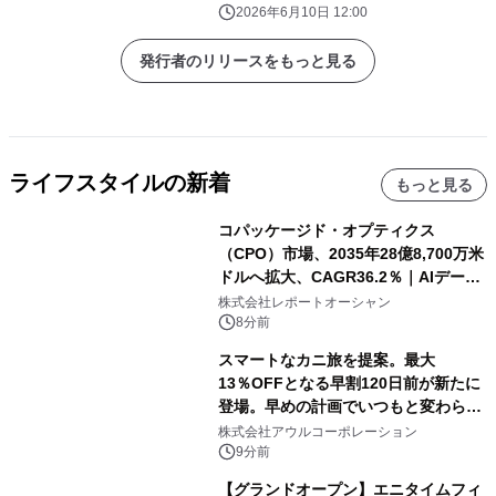
能』 橋本 正史先生(ケミン・ジャパン
2026年6月10日 12:00
株式会社 / 代表取締役)
発行者のリリースをもっと見る
ライフスタイルの新着
もっと見る
コパッケージド・オプティクス
（CPO）市場、2035年28億8,700万米
ドルへ拡大、CAGR36.2％｜AIデータ
センター・高速光通信需要が成長を加
株式会社レポートオーシャン
速
8分前
スマートなカニ旅を提案。最大
13％OFFとなる早割120日前が新たに
登場。早めの計画でいつもと変わらぬ
大人の冬旅を。ー夕日ヶ浦温泉「佳松
株式会社アウルコーポレーション
苑 別邸ふうか」ー
9分前
【グランドオープン】エニタイムフィ