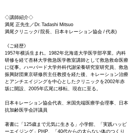
◇講師紹介◇
満尾 正先生／Dr. Tadashi Mitsuo
満尾クリニック/ 院長、日本キレーション協会 / 代表)
《ご経歴》
1957年横浜生まれ。1982年北海道大学医学部卒業。内科
研修を経て杏林大学救急医学教室講師として救急救命医療
に従事。ハーバード大学外科代謝栄養研究室研究員、救急
振興財団東京研修所主任教授を経た後、キレーション治療
とアンチエイジングを中心としたクリニックを2002年赤
坂に開設、2005年広尾に移転、現在に至る。
日本キレーション協会代表、米国先端医療学会理事、日本
抗加齢医学会評議員
著書に「125歳まで元気に生きる」小学館、「実践ハッピ
ーエイジング」PHP、「40代からの太らない体のつくり