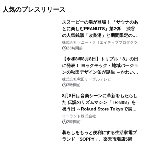
人気のプレスリリース
スヌーピーの湯が登場！ 「サウナのあ
とに楽しむPEANUTS」第2弾 渋谷
の人気銭湯「改良湯」と期間限定のコ
1
ラボレーション サウナイキタイコラ
株式会社ソニー・クリエイティブプロダクツ
ボグッズも発売決定！
23時間前
【令和8年8月8日】トリプル「8」の日
に発表！ ヨックモック・地域バージョ
ンの秋田デザイン缶が誕生 ～かわいい
2
秋田犬の子犬と秋田の四季と名所を巡
株式会社秋田ケーブルテレビ
るパッケージ～ 9月1日(火)秋田県内で
3時間前
販売開始
8月8日は音楽シーンに革新をもたらし
た 伝説のリズムマシン「TR-808」を
祝う日 ～Roland Store Tokyoで実機
3
を展示しての 記念キャンペーンを開
ローランド株式会社
催 英国ラジオ「NTS」の 特別プログ
2時間前
ラムや、「TR-808」を愛する伝説的
暮らしをもっと便利にする生活家電ブ
アーティストを フィーチャーしたアニ
ランド「SOPPY」、楽天市場店5周