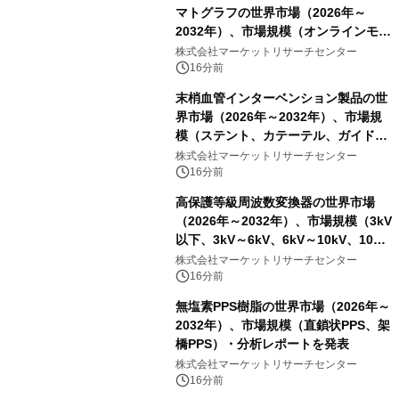
マトグラフの世界市場（2026年～
2032年）、市場規模（オンラインモニ
タリング型、ラボラトリー型）・分析
株式会社マーケットリサーチセンター
レポートを発表
16分前
末梢血管インターベンション製品の世
界市場（2026年～2032年）、市場規
模（ステント、カテーテル、ガイドワ
イヤー、シース、下大静脈フィルタ
株式会社マーケットリサーチセンター
ー、その他）・分析レポートを発表
16分前
高保護等級周波数変換器の世界市場
（2026年～2032年）、市場規模（3kV
以下、3kV～6kV、6kV～10kV、10kV
超）・分析レポートを発表
株式会社マーケットリサーチセンター
16分前
無塩素PPS樹脂の世界市場（2026年～
2032年）、市場規模（直鎖状PPS、架
橋PPS）・分析レポートを発表
株式会社マーケットリサーチセンター
16分前