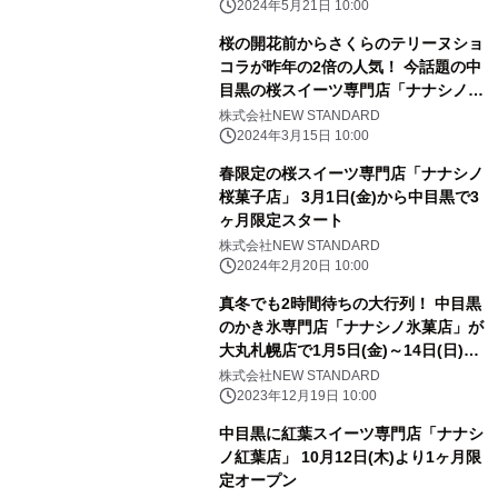
新発売
2024年5月21日 10:00
桜の開花前からさくらのテリーヌショ
コラが昨年の2倍の人気！ 今話題の中
目黒の桜スイーツ専門店「ナナシノ桜
菓子店」
株式会社NEW STANDARD
2024年3月15日 10:00
春限定の桜スイーツ専門店「ナナシノ
桜菓子店」 3月1日(金)から中目黒で3
ヶ月限定スタート
株式会社NEW STANDARD
2024年2月20日 10:00
真冬でも2時間待ちの大行列！ 中目黒
のかき氷専門店「ナナシノ氷菓店」が
大丸札幌店で1月5日(金)～14日(日)期
間限定POP UP出店
株式会社NEW STANDARD
2023年12月19日 10:00
中目黒に紅葉スイーツ専門店「ナナシ
ノ紅葉店」 10月12日(木)より1ヶ月限
定オープン