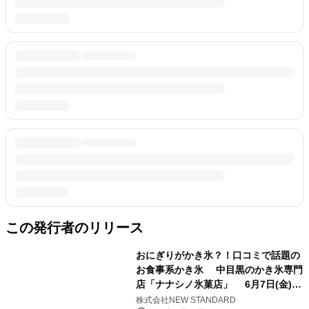
この発行者のリリース
おにぎりがかき氷？！口コミで話題の
お食事系かき氷 中目黒のかき氷専門
店「ナナシノ氷菓店」 6月7日(金)か
ら「海苔と梅のふわふわおむすび」を
株式会社NEW STANDARD