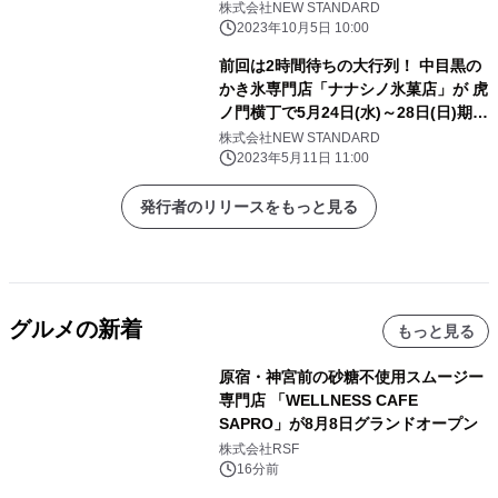
株式会社NEW STANDARD
2023年10月5日 10:00
前回は2時間待ちの大行列！ 中目黒の
かき氷専門店「ナナシノ氷菓店」が 虎
ノ門横丁で5月24日(水)～28日(日)期間
限定POP UP出店
株式会社NEW STANDARD
2023年5月11日 11:00
発行者のリリースをもっと見る
グルメの新着
もっと見る
原宿・神宮前の砂糖不使用スムージー
専門店 「WELLNESS CAFE
SAPRO」が8月8日グランドオープン
株式会社RSF
16分前