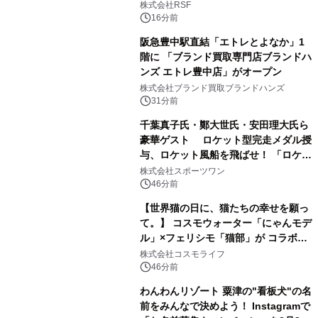
株式会社RSF
16分前
阪急豊中駅直結「エトレとよなか」1
階に 「ブランド買取専門店ブランドハ
ンズ エトレ豊中店」がオープン
株式会社ブランド買取ブランドハンズ
31分前
千葉真子氏・鄭大世氏・安田理大氏ら
豪華ゲスト ロケット型完走メダル授
与、ロケット風船を飛ばせ！ 「ロケッ
トマラソン2026」開催
株式会社スポーツワン
46分前
【世界猫の日に、猫たちの幸せを願っ
て。】 コスモウォーター「にゃんモデ
ル」×フェリシモ「猫部」が コラボキ
ャンペーンを実施
株式会社コスモライフ
46分前
わんわんリゾート 粟津の"看板犬"の名
前をみんなで決めよう！ Instagramで