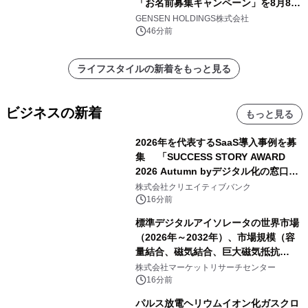
「お名前募集キャンペーン」を8月8日
(土)より開催
GENSEN HOLDINGS株式会社
46分前
ライフスタイルの新着をもっと見る
ビジネスの新着
もっと見る
2026年を代表するSaaS導入事例を募
集 「SUCCESS STORY AWARD
2026 Autumn byデジタル化の窓口」
開催
株式会社クリエイティブバンク
16分前
標準デジタルアイソレータの世界市場
（2026年～2032年）、市場規模（容
量結合、磁気結合、巨大磁気抵抗
（GMR））・分析レポートを発表
株式会社マーケットリサーチセンター
16分前
パルス放電ヘリウムイオン化ガスクロ