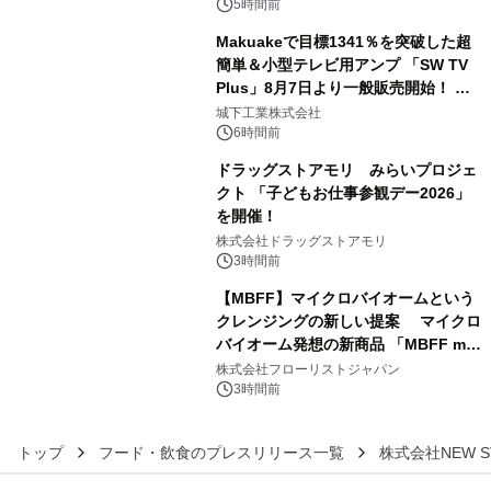
ルが8月7日(金)12時より先行予約受付
5時間前
開始～
Makuakeで目標1341％を突破した超
簡単＆小型テレビ用アンプ 「SW TV
Plus」8月7日より一般販売開始！ ケ
4
ーブル1本つなぐだけ、テレビの音が
城下工業株式会社
ぐっと豊かに
6時間前
ドラッグストアモリ みらいプロジェ
クト 「子どもお仕事参観デー2026」
を開催！
5
株式会社ドラッグストアモリ
3時間前
【MBFF】マイクロバイオームという
クレンジングの新しい提案 マイクロ
バイオーム発想の新商品 「MBFF mb
6
クレンジングPRO」を2026年8月6日
株式会社フローリストジャパン
発売
3時間前
トップ
フード・飲食のプレスリリース一覧
株式会社NEW S