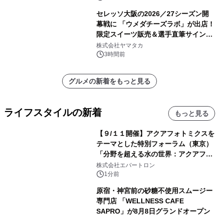
セレッソ大阪の2026／27シーズン開
幕戦に 「ウメダチーズラボ」が出店！
限定スイーツ販売＆選手直筆サイング
ッズが当たる抽選会を 8月8日に開催
株式会社ヤマタカ
3時間前
グルメの新着をもっと見る
ライフスタイルの新着
もっと見る
【９/１１開催】アクアフォトミクスを
テーマとした特別フォーラム（東京）
「分野を超える水の世界：アクアフォ
トミクスが切り拓く新しい科学の地
株式会社エバートロン
平」を開催
1分前
原宿・神宮前の砂糖不使用スムージー
専門店 「WELLNESS CAFE
SAPRO」が8月8日グランドオープン