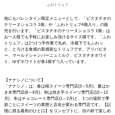
ふわトリュフ
他にもバレンタイン限定メニューとして、「ピスタチオの
テリーヌショコラ 1個」や「ふわトリュフ4個入り」の販
売を行います。「ピスタチオのテリーヌショコラ 1個」は
お一人様でも手軽にお楽しみ頂けるサイズ感です。「ふわ
トリュフ」は1つ1つ手作業で丸め、冷蔵下でもふわっ
と、とろける食感の新感覚なトリュフです。アリバビタ
ー、マールドシャンパーニュミルク、ピスタチオホワイ
ト、ゆずホワイトが各1個ずつ入っています。
【ナナシノについて】
「ナナシノ」は、春は桜スイーツ専門店(3～5月)、夏はか
き氷専門店(6～9月)、秋は焼き芋スイーツ専門店(10～12
月)、冬はチョコレート専門店(1～2月)と、1つの場所で季
節ごとにスイーツの業態と店名が変わる専門店です。【記
憶に残る最初のひと口】をコンセプトに、目の前で楽しめ