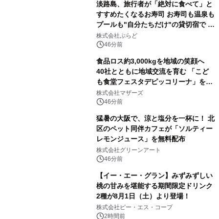
淡路島、旅行者が「絶対に食べて」と
すすめたくなるお寿司 お寿司も温泉も
プールも"自分たちだけ"の貸切宿で 1
日1組限定「岩屋温泉 絵島別庭 海と
株式会社ぷらど
森」の握り寿司プラン
46分前
食品ロス約3,000kgを地域の笑顔へ
40社とともに地域交流を育む 「こど
も食堂フェスタデピッコリーナ」を9
月5日(土)開催
株式会社マザーズ
46分前
猛暑の大阪で、涼と塩分を一杯に！ 北
区のペット同伴カフェが「ソルティー
レモンジュース」を無料配布
株式会社グリーンアート
46分前
【イー・エー・グラン】みずみずしい
桃の甘みを堪能する期間限定ドリンク
2種が8月1日（土）より登場！
株式会社ピー・エス・コープ
2時間前