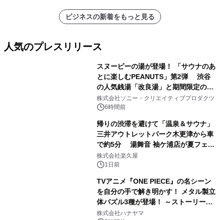
ビジネスの新着をもっと見る
人気のプレスリリース
スヌーピーの湯が登場！ 「サウナのあ
とに楽しむPEANUTS」第2弾 渋谷
の人気銭湯「改良湯」と期間限定のコ
1
ラボレーション サウナイキタイコラ
株式会社ソニー・クリエイティブプロダクツ
ボグッズも発売決定！
6時間前
帰りの渋滞を避けて「温泉＆サウナ」
三井アウトレットパーク木更津から車
で約5分 湯舞音 袖ケ浦店が夏フェア
2
メニューを提供
株式会社楽久屋
1日前
TVアニメ『ONE PIECE』の名シーン
を自分の手で解き明かす！ メタル製立
体パズル3種が登場！ ～ストーリーと
3
ギミックが融合した 大人の体験型パズ
株式会社ハナヤマ