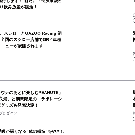
を運行します！ 新たに「長濱浪漫ビ
り飲み放題が復活！
スシローとGAZOO Racing 初
全国のスシロー店舗でGR 4車種
きメニューが展開されます
ウナのあとに楽しむPEANUTS」
良湯」と期間限定のコラボレーシ
ボグッズも発売決定！
2
プロダクツ
呼吸が弱くなる"体の構造"をやさし