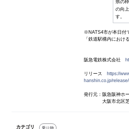
県の
の向
す。
※NATS4市が本日
「鉄道駅構内におけ
阪急電鉄株式会社
h
リリース
https://ww
hanshin.co.jp/relea
発行元：阪急阪神ホ
大阪市北区芝田1-
カテゴリ
乗り物