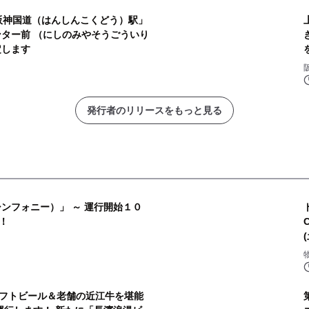
「阪神国道（はんしんこくどう）駅」
上
ンター前 （にしのみやそうごういり
定します
発行者のリリースをもっと見る
ンフォニー）」 ～ 運行開始１０
！
フトビール＆老舗の近江牛を堪能