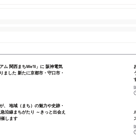
 関西まちWe'll」に 阪神電気
りました 新たに京都市・守口市・
が、 地域（まち）の魅力や史跡・
阪急沿線まちがたり ～きっと出会え
開催します