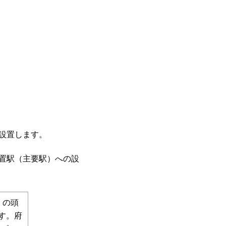
設置します。
置駅（主要駅）への設
）の頭
す。府