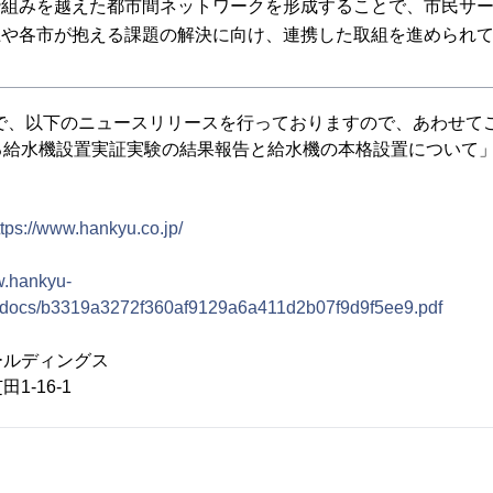
枠組みを越えた都市間ネットワークを形成することで、市民サ
上や各市が抱える課題の解決に向け、連携した取組を進められ
付で、以下のニュースリリースを行っておりますので、あわせて
る給水機設置実証実験の結果報告と給水機の本格設置について
ttps://www.hankyu.co.jp/
w.hankyu-
se/docs/b3319a3272f360af9129a6a411d2b07f9d9f5ee9.pdf
ールディングス
16-1