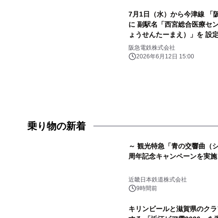
7月1日（水）から今津線 
に 副駅名「西宮総合医療セ
ょうせんたーまえ）」を 設
阪急電鉄株式会社
2026年6月12日 15:00
乗り物の新着
～ 観光特急「青の交響曲（シ
周年記念キャンペーンを実施
近畿日本鉄道株式会社
9時間前
キリンビールと滋賀県のクラ