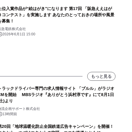
位入賞作品が“絵はがき”になります 第17回 「阪急ええはが
きコンテスト」を実施します あなたのとっておきの場所や風景
を募集！
阪急電鉄株式会社
2026年6月1日 15:00
もっと見る
トラックドライバー専門の求人情報サイト 「ブルル」がラジオ
CMを開始 MBSラジオ『ありがとう浜村淳です』にて8月1日
(土)より
物流企画サポート株式会社
13時間前
第20回「地球温暖化防止全国鉄道広告キャンペーン」を開催！