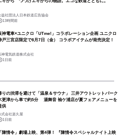
エキから つづけエキからの物語。エコな鉄道とともに。
公益社団法人日本鉄道広告協会
13時間前
阪神電車×ユニクロ「UTme!」コラボレーション企画 ユニクロ
神戸三宮店限定で8月7日（金） コラボアイテムが発売決定！
阪神電気鉄道株式会社
1日前
帰りの渋滞を避けて「温泉＆サウナ」 三井アウトレットパーク
木更津から車で約5分 湯舞音 袖ケ浦店が夏フェアメニューを
提供
株式会社楽久屋
1日前
「陳情令」劇場上映、第4弾！ 『陳情令スペシャルナイト上映