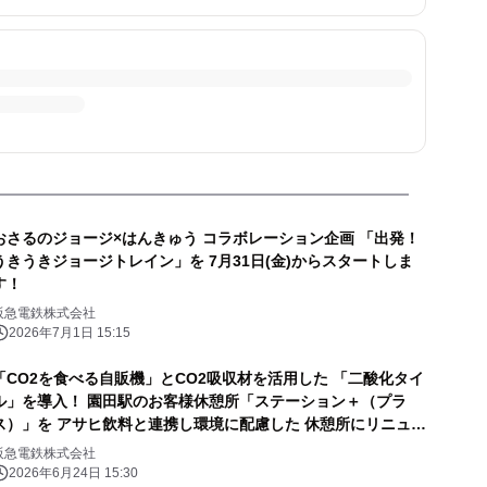
おさるのジョージ×はんきゅう コラボレーション企画 「出発！
うきうきジョージトレイン」を 7月31日(金)からスタートしま
す！
阪急電鉄株式会社
2026年7月1日 15:15
「CO2を食べる自販機」とCO2吸収材を活用した 「二酸化タイ
ル」を導入！ 園田駅のお客様休憩所「ステーション＋（プラ
ス）」を アサヒ飲料と連携し環境に配慮した 休憩所にリニュー
アルします
阪急電鉄株式会社
2026年6月24日 15:30