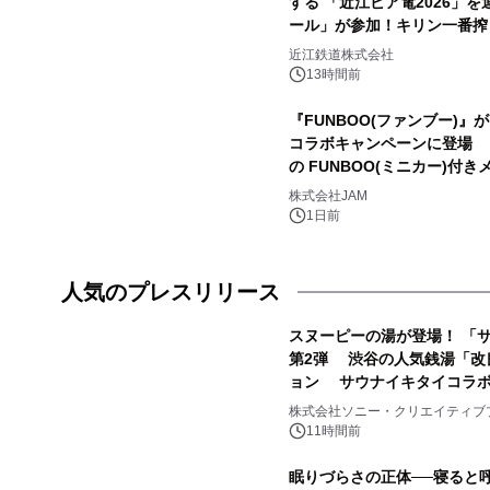
する 「近江ビア電2026」
ール」が参加！キリン一番搾
近江鉄道株式会社
13時間前
『FUNBOO(ファンブー)』が、
コラボキャンペーンに登場 
の FUNBOO(ミニカー)付
株式会社JAM
1日前
人気のプレスリリース
スヌーピーの湯が登場！ 「サ
第2弾 渋谷の人気銭湯「改
ョン サウナイキタイコラ
1
株式会社ソニー・クリエイティブ
11時間前
眠りづらさの正体──寝ると