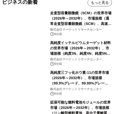
ビジネスの新着
もっと見る
走査型容量顕微鏡（SCM）の世界市場
（2026年～2032年）、市場規模（通
常走査型容量顕微鏡（SCM）、高速走
査型容量顕微鏡（SCM））・分析レポ
株式会社マーケットリサーチセンター
ートを発表
9分前
高純度イッテルビウムターゲット材料
の世界市場（2026年～2032年）、市
場規模（純度3N、純度4N、純度5N、
その他）・分析レポートを発表
株式会社マーケットリサーチセンター
9分前
高純度三フッ化ホウ素-11の世界市場
（2026年～2032年）、市場規模
（99.9%グレード、99.99%グレー
ド）・分析レポートを発表
株式会社マーケットリサーチセンター
9分前
拡張可能な燃料電池モジュールの世界
市場（2026年～2032年）、市場規模
（リン酸型燃料電池、高分子電解質膜