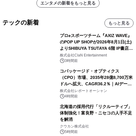
エンタメの新着をもっと見る
テックの新着
もっと見る
プロeスポーツチーム『AXIZ WAVE』
のPOP UP SHOPが2026年8月1日(土)
よりSHIBUYA TSUTAYA 6階 IP書店で
開催決定！！
株式会社ClaN Entertainment
3時間前
コパッケージド・オプティクス
（CPO）市場、2035年28億8,700万米
ドルへ拡大、CAGR36.2％｜AIデータ
センター・高速光通信需要が成長を加
株式会社レポートオーシャン
速
4時間前
北海道の採用代行「リクルーティブ」
体制強化！富良野・ニセコの人手不足
を解消
クウカン株式会社
5時間前