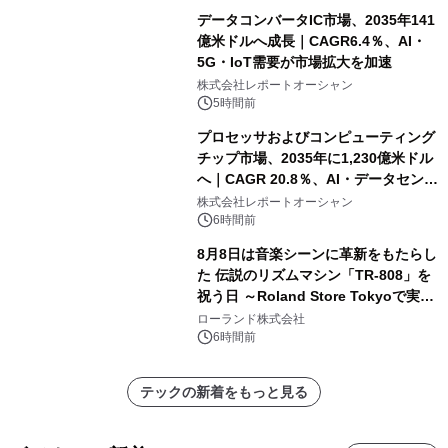
データコンバータIC市場、2035年141
億米ドルへ成長｜CAGR6.4％、AI・
5G・IoT需要が市場拡大を加速
株式会社レポートオーシャン
5時間前
プロセッサおよびコンピューティング
チップ市場、2035年に1,230億米ドル
へ｜CAGR 20.8％、AI・データセンタ
ー需要が成長を牽引
株式会社レポートオーシャン
6時間前
8月8日は音楽シーンに革新をもたらし
た 伝説のリズムマシン「TR-808」を
祝う日 ～Roland Store Tokyoで実機
を展示しての 記念キャンペーンを開
ローランド株式会社
催 英国ラジオ「NTS」の 特別プログ
6時間前
ラムや、「TR-808」を愛する伝説的
アーティストを フィーチャーしたアニ
テックの新着をもっと見る
メーションを公開～