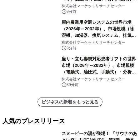
型燃料電池）・分析レポートを発表
株式会社マーケットリサーチセンター
9分前
屋内農業用空調システムの世界市場
（2026年～2032年）、市場規模（除
湿機、加湿器、換気システム、排気フ
ァン、空気循環システム）・分析レポ
株式会社マーケットリサーチセンター
ートを発表
9分前
座り・立ち姿勢対応患者リフトの世界
市場（2026年～2032年）、市場規模
（電動式、油圧式、手動式）・分析レ
ポートを発表
株式会社マーケットリサーチセンター
39分前
ビジネスの新着をもっと見る
人気のプレスリリース
スヌーピーの湯が登場！ 「サウナのあ
とに楽しむPEANUTS」第2弾 渋谷