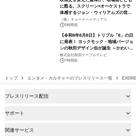
に甦る。スクリーン×オーケストラで
体感するジョン・ウィリアムズの世
5
界。ジョン・ウィリアムズ：シネマ・
（株）キョードーメディアス
スペクタキュラー・コンサート 開催決
5時間前
定！
【令和8年8月8日】トリプル「8」の日
に発表！ ヨックモック・地域バージョ
ンの秋田デザイン缶が誕生 ～かわいい
6
秋田犬の子犬と秋田の四季と名所を巡
株式会社秋田ケーブルテレビ
るパッケージ～ 9月1日(火)秋田県内で
7時間前
販売開始
トップ
エンタメ・カルチャーのプレスリリース一覧
EXDR
プレスリリース配信
サポート
関連サービス