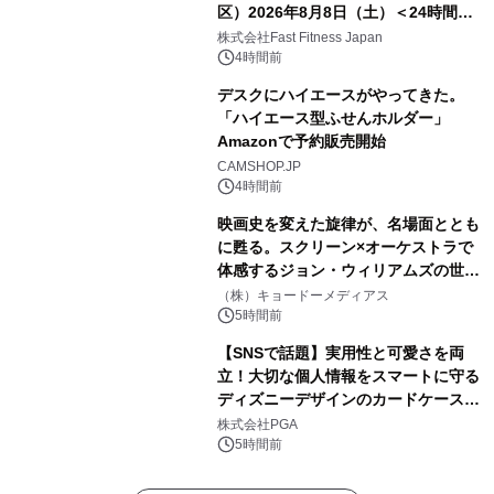
区）2026年8月8日（土）＜24時間年
中無休のフィットネスジム＞
株式会社Fast Fitness Japan
4時間前
デスクにハイエースがやってきた。
「ハイエース型ふせんホルダー」
Amazonで予約販売開始
CAMSHOP.JP
4時間前
映画史を変えた旋律が、名場面ととも
に甦る。スクリーン×オーケストラで
体感するジョン・ウィリアムズの世
界。ジョン・ウィリアムズ：シネマ・
（株）キョードーメディアス
スペクタキュラー・コンサート 開催決
5時間前
定！
【SNSで話題】実用性と可愛さを両
立！大切な個人情報をスマートに守る
ディズニーデザインのカードケースを
株式会社PGAが8月7日発売
株式会社PGA
5時間前