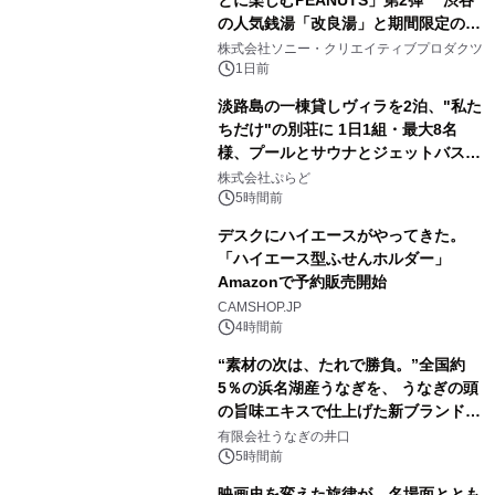
の人気銭湯「改良湯」と期間限定のコ
1
ラボレーション サウナイキタイコラ
株式会社ソニー・クリエイティブプロダクツ
ボグッズも発売決定！
1日前
淡路島の一棟貸しヴィラを2泊、"私た
ちだけ"の別荘に 1日1組・最大8名
様、プールとサウナとジェットバス付
2
きで Villa Mon Temps AWAJIの連泊
株式会社ぷらど
素泊りプラン
5時間前
デスクにハイエースがやってきた。
「ハイエース型ふせんホルダー」
Amazonで予約販売開始
3
CAMSHOP.JP
4時間前
“素材の次は、たれで勝負。”全国約
5％の浜名湖産うなぎを、 うなぎの頭
の旨味エキスで仕上げた新ブランド
4
「井口の誉」誕生
有限会社うなぎの井口
5時間前
映画史を変えた旋律が、名場面ととも