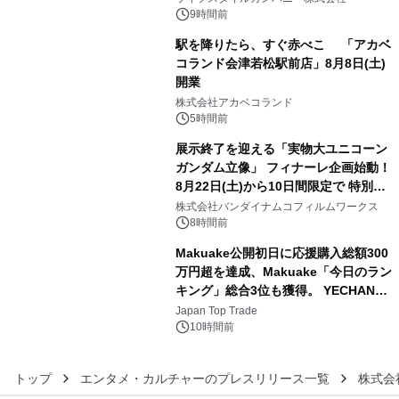
ン。
9時間前
駅を降りたら、すぐ赤べこ 「アカベ
コランド会津若松駅前店」8月8日(土)
開業
4
株式会社アカベコランド
5時間前
展示終了を迎える「実物大ユニコーン
ガンダム立像」 フィナーレ企画始動！
8月22日(土)から10日間限定で 特別映
5
像『UNICORN GUNDAM Statue ―
株式会社バンダイナムコフィルムワークス
BEYOND POSSIBILITY ―』を上映！
8時間前
Makuake公開初日に応援購入総額300
万円超を達成、Makuake「今日のラン
キング」総合3位も獲得。 YECHAN音
6
浴シンギングボウル第2弾の大型サイ
Japan Top Trade
ズ（XL・2XL・3XL）を先行販売中
10時間前
トップ
エンタメ・カルチャーのプレスリリース一覧
株式会