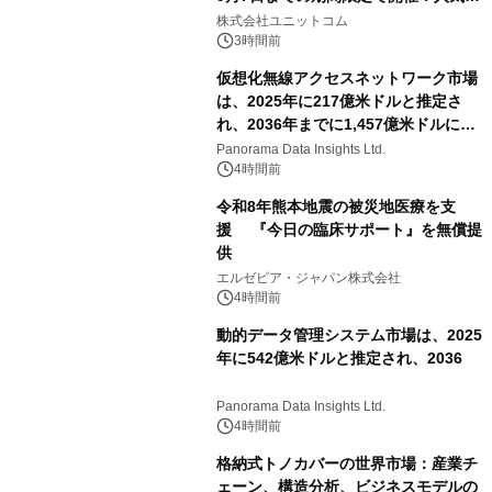
ゲーミングPCや高性能ノートPCなど
株式会社ユニットコム
対象iiyama PCのご購入で最大3万円分
3時間前
相当を還元
仮想化無線アクセスネットワーク市場
は、2025年に217億米ドルと推定さ
れ、2036年までに1,457億米ドルに達
すると予測されており、予測期間
Panorama Data Insights Ltd.
（2026年～2036年）
4時間前
令和8年熊本地震の被災地医療を支
援 『今日の臨床サポート』を無償提
供
エルゼビア・ジャパン株式会社
4時間前
動的データ管理システム市場は、2025
年に542億米ドルと推定され、2036
Panorama Data Insights Ltd.
4時間前
格納式トノカバーの世界市場：産業チ
ェーン、構造分析、ビジネスモデルの