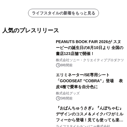
ライフスタイルの新着をもっと見る
人気のプレスリリース
PEANUTS BOOK FAIR 2026が スヌ
ーピーの誕生日の8月10日より 全国の
書店123店舗で開催！
1
株式会社ソニー・クリエイティブプロダクツ
8時間前
エリミネーター/SE専用シート
「GOODSEAT “COBRA”」登場 表
皮4種で愛車を自分色に
2
株式会社グッズ
5時間前
『おぱんちゅうさぎ』『んぽちゃむ』
デザインのコスメ＆メイクパフがミル
フィーから登場！見ても使っても楽し
3
い、ポップでキュートなコレクショ
ライフスタイルカンパニー株式会社