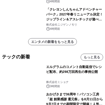
4時間前
「クレヨンしんちゃんアドベンチャー
パーク」2027年春リニューアル決定！
ジップライン＆アスレチックが遊べる
のは今年が最後！ 「ラスト！ドキがム
株式会社ニジゲンノモリ
ネムネ～大作戦！」始動
4時間前
エンタメの新着をもっと見る
テックの新着
もっと見る
エルグラムのコメント自動返信でレシ
ピ配布、約298万回再生の事例公開
株式会社ミショナ
3時間前
おかげさまで36周年！パソコン工房
「超 創業感謝 還元祭」を8月11日から
9月7日までの期間限定で開催！人気の