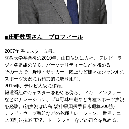
■庄野数馬さん プロフィール
2007年 準ミスター立教。
立教大学卒業後の2010年、山口放送に入社。 テレビ・ラ
ジオ各番組のＭＣ、パーソナリティーなどを務める。
その一方で、野球・サッカー・陸上など様々なジャンルの
スポーツ実況にも精力的に取り組む。
2015年、テレビ大阪に移籍。
報道番組のキャスターを務める傍ら、 ドキュメンタリー
などのナレーション、プロ野球中継など各種スポーツ実況
を経験。(初実況は広島-阪神/黒田投手日米通算200勝)
テレビ・ウェブ番組などの各種ナレーション、 世界テニ
ス国別対抗戦 実況。トークショーなどの司会を務める。