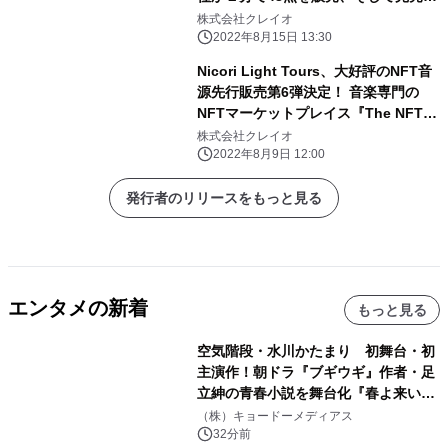
該当商品（１万円相当）が当たるリツ
株式会社クレイオ
イートキャンペーンは8月24日まで
2022年8月15日 13:30
Nicori Light Tours、大好評のNFT音
源先行販売第6弾決定！ 音楽専門の
NFTマーケットプレイス『The NFT
Records』にて 「罪恋～キミといた夏
株式会社クレイオ
～」8月15日(月)12:00、50点限定ドロ
2022年8月9日 12:00
ップ！
発行者のリリースをもっと見る
エンタメの新着
もっと見る
空気階段・水川かたまり 初舞台・初
主演作！朝ドラ『ブギウギ』作者・足
立紳の青春小説を舞台化『春よ来い、
マジで来い』キービジュアル解禁！
（株）キョードーメディアス
32分前