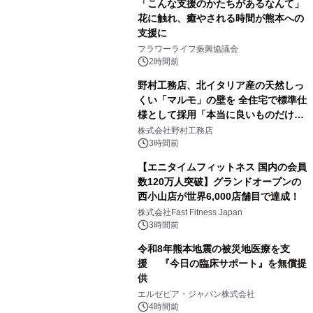
「こんな支援のかたちがあるなんて」
花に触れ、癒やされる時間が熊本への
支援に
フラワーライフ振興協議会
2時間前
野村工務店、北イタリア産の天然しっ
くい「マルモ」の壁を 全住宅で標準仕
様として採用「本当に良いものだけに
こだわる」
株式会社野村工務店
3時間前
【エニタイムフィットネス 国内の会員
数120万人突破】グランドオープンの
西小山店が世界6,000店舗目で達成！
株式会社Fast Fitness Japan
3時間前
令和8年熊本地震の被災地医療を支
援 『今日の臨床サポート』を無償提
供
エルゼビア・ジャパン株式会社
4時間前