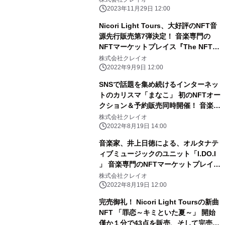
開始！写真集『So Far』国内送料込み
2023年11月29日 12:00
Nicori Light Tours、大好評のNFT音
源先行販売第7弾決定！ 音楽専門の
NFTマーケットプレイス『The NFT
Records』にて 「君を好きというこ
株式会社クレイオ
と」9月15日(木)12:00、50点限定ドロ
2022年9月9日 12:00
ップ！
SNSで話題を集め続けるインターネッ
トのカリスマ「まなこ」 初のNFTオー
クション＆予約販売同時開催！ 音楽専
門のNFTマーケットプレイス『The
株式会社クレイオ
NFT Records』にて受付開始！
2022年8月19日 14:00
音楽家、井上日徳による、オルタナテ
ィブミュージックのユニット「I.DO.I
」 音楽専門のNFTマーケットプレイス
『The NFT Records』にて 初のNFT
株式会社クレイオ
を数量限定と予約販売の２種で販売開
2022年8月19日 12:00
始！
完売御礼！ Nicori Light Toursの新曲
NFT 「罪恋～キミといた夏～」 開始
僅か１分で43点を販売、そして完売！