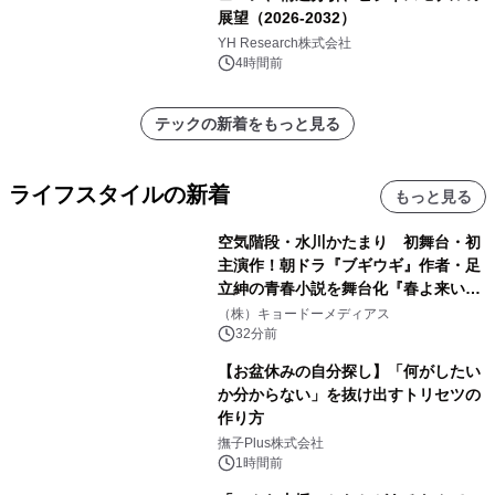
展望（2026-2032）
YH Research株式会社
4時間前
テックの新着をもっと見る
ライフスタイルの新着
もっと見る
空気階段・水川かたまり 初舞台・初
主演作！朝ドラ『ブギウギ』作者・足
立紳の青春小説を舞台化『春よ来い、
マジで来い』キービジュアル解禁！
（株）キョードーメディアス
32分前
【お盆休みの自分探し】「何がしたい
か分からない」を抜け出すトリセツの
作り方
撫子Plus株式会社
1時間前