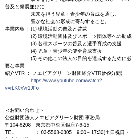
普及と発展並びに
未来を担う児童・青少年の育成を通じ、
豊かな社会の形成に寄与すること。
事業内容： (1) 環境活動の普及と啓蒙
(2) 環境活動団体及びスポーツ団体等への助成
(3) 各種スポーツの普及と選手育成の支援
(4) 児童・青少年の健全育成支援
(5) その他この法人の目的を達成するために必
要な事業
紹介VTR ： ノエビアグリーン財団紹介VTR(約9分間)
https://www.youtube.com/watch?
v=rLK0xVr1JFo
＜お問い合わせ＞
公益財団法人ノエビアグリーン財団 事務局
〒104-8208 東京都中央区銀座7-6-15
TEL ： 03-5568-0305 9:00～17:30(土日祝日・