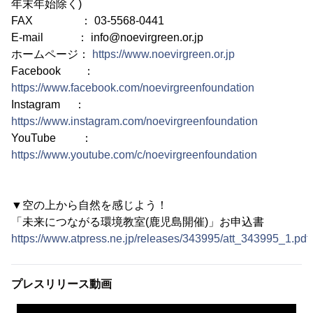
年末年始除く)
FAX ： 03-5568-0441
E-mail ： info@noevirgreen.or.jp
ホームページ：
https://www.noevirgreen.or.jp
Facebook ：
https://www.facebook.com/noevirgreenfoundation
Instagram ：
https://www.instagram.com/noevirgreenfoundation
YouTube ：
https://www.youtube.com/c/noevirgreenfoundation
▼空の上から自然を感じよう！
「未来につながる環境教室(鹿児島開催)」お申込書
https://www.atpress.ne.jp/releases/343995/att_343995_1.pdf
プレスリリース動画