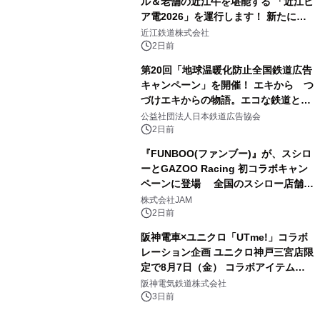
ル＆老舗の近江牛を堪能する 「近江ビ
ア電2026」を運行します！ 新たに
「長濱浪漫ビール」が参加！キリン一
近江鉄道株式会社
番搾り飲み放題が復活！
2日前
第20回「地球温暖化防止全国鉄道広告
キャンペーン」を開催！ エキから つ
づけエキからの物語。エコな鉄道とと
もに。
公益社団法人日本鉄道広告協会
2日前
『FUNBOO(ファンブー)』が、スシロ
ーとGAZOO Racing 初コラボキャン
ペーンに登場 全国のスシロー店舗で
GR 4車種の FUNBOO(ミニカー)付き
株式会社JAM
メニューが展開されます
2日前
阪神電車×ユニクロ「UTme!」コラボ
レーション企画 ユニクロ神戸三宮店限
定で8月7日（金） コラボアイテムが
発売決定！
阪神電気鉄道株式会社
3日前