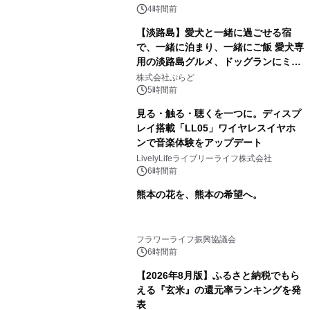
4時間前
【淡路島】愛犬と一緒に過ごせる宿
で、一緒に泊まり、一緒にご飯 愛犬専
用の淡路島グルメ、ドッグランにミニ
プール グランピングとトレーラーハウ
株式会社ぷらど
スの2施設で
5時間前
見る・触る・聴くを一つに。ディスプ
レイ搭載「LL05」ワイヤレスイヤホ
ンで音楽体験をアップデート
LivelyLifeライブリーライフ株式会社
6時間前
熊本の花を、熊本の希望へ。
フラワーライフ振興協議会
6時間前
【2026年8月版】ふるさと納税でもら
える『玄米』の還元率ランキングを発
表