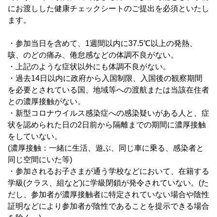
にお渡しした健康チェックシートのご提出を必須といたし
ます。
・参加当日を含めて、1週間以内に37.5℃以上の発熱、
咳、のどの痛み、倦怠感などの体調不良がない。
・上記のような症状以外にも体調不良がない。
・過去14日以内に政府から入国制限、入国後の観察期間
を必要とされている国、地域等への渡航または当該在住者
との濃厚接触がない。
・新型コロナウイルス感染症への感染疑いがある人と、症
状を認められた日の2日前から隔離までの期間に濃厚接触
をしていない。
(濃厚接触：一緒に生活、遊ぶ、同じ車に乗る、感染者と
同じ空間にいた等)
・参加されるお子さまが通う学校などにおいて、在籍する
学級(クラス、組など)に学級閉鎖が発令されていない。(た
だし、参加者が濃厚接触者に特定されていない場合や陰性
証明などにより参加者が陰性であることを提示できる場合