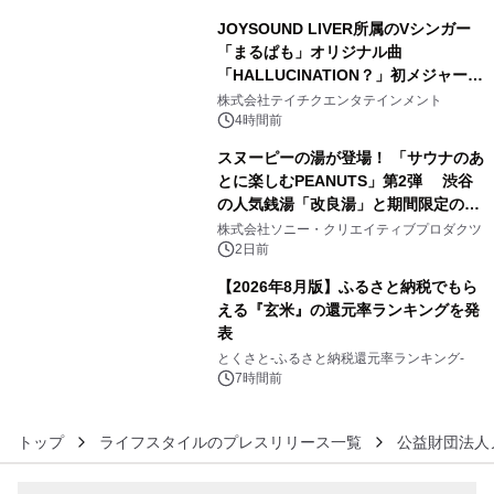
JOYSOUND LIVER所属のVシンガー
「まるぱも」オリジナル曲
「HALLUCINATION？」初メジャー配
4
信リリース決定！
株式会社テイチクエンタテインメント
4時間前
スヌーピーの湯が登場！ 「サウナのあ
とに楽しむPEANUTS」第2弾 渋谷
の人気銭湯「改良湯」と期間限定のコ
5
ラボレーション サウナイキタイコラ
株式会社ソニー・クリエイティブプロダクツ
ボグッズも発売決定！
2日前
【2026年8月版】ふるさと納税でもら
える『玄米』の還元率ランキングを発
表
6
とくさと-ふるさと納税還元率ランキング-
7時間前
トップ
ライフスタイルのプレスリリース一覧
公益財団法人