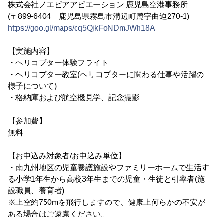
株式会社ノエビアアビエーション 鹿児島空港事務所
(〒899-6404 鹿児島県霧島市溝辺町麓字曲迫270-1)
https://goo.gl/maps/cq5QjkFoNDmJWh18A
【実施内容】
・ヘリコプター体験フライト
・ヘリコプター教室(ヘリコプターに関わる仕事や活躍の
様子について)
・格納庫および航空機見学、記念撮影
【参加費】
無料
【お申込み対象者/お申込み単位】
・南九州地区の児童養護施設やファミリーホームで生活す
る小学1年生から高校3年生までの児童・生徒と引率者(施
設職員、養育者)
※上空約750mを飛行しますので、健康上何らかの不安が
ある場合はご遠慮ください。