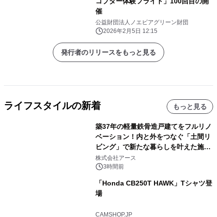
コプター体験フライト」100回目の開
催
公益財団法人ノエビアグリーン財団
2026年2月5日 12:15
発行者のリリースをもっと見る
ライフスタイルの新着
もっと見る
築37年の軽量鉄骨造戸建てをフルリノ
ベーション！内と外をつなぐ「土間リ
ビング」で新たな暮らしを叶えた施工
事例を株式会社アースが公開
株式会社アース
3時間前
「Honda CB250T HAWK」Tシャツ登
場
CAMSHOP.JP