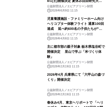
8/1(土)開催決定 夏休み自由研究大作
戦！都内唯一のみそ蔵職人がみそづく
公益財団法人ノエビアグリーン財団
りを直伝
2026年6月9日 11:15
児童養護施設・ファミリーホーム向け
ヘリコプター体験フライト 通算100回
達成 延べ約600名の子供たちが“空
からの学び”を体験
公益財団法人ノエビアグリーン財団
2026年4月8日 11:15
主に都市部の親子対象 栃木県塩谷町で
開催決定 里山で学ぶ「米づくり体
験」
公益財団法人ノエビアグリーン財団
2026年2月19日 11:15
2026年4月 兵庫県にて「六甲山の森づ
くり」開催決定
公益財団法人ノエビアグリーン財団
2026年2月19日 11:15
春休み4月、東京ヘリポートで 「ヘリ