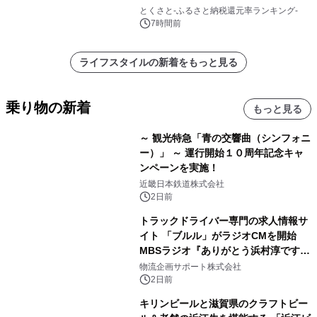
とくさと-ふるさと納税還元率ランキング-
7時間前
ライフスタイルの新着をもっと見る
乗り物の新着
もっと見る
～ 観光特急「青の交響曲（シンフォニ
ー）」 ～ 運行開始１０周年記念キャ
ンペーンを実施！
近畿日本鉄道株式会社
2日前
トラックドライバー専門の求人情報サ
イト 「ブルル」がラジオCMを開始
MBSラジオ『ありがとう浜村淳です』
にて8月1日(土)より
物流企画サポート株式会社
2日前
キリンビールと滋賀県のクラフトビー