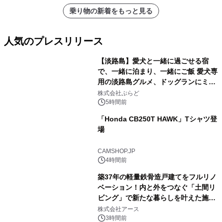
乗り物の新着をもっと見る
人気のプレスリリース
【淡路島】愛犬と一緒に過ごせる宿
で、一緒に泊まり、一緒にご飯 愛犬専
用の淡路島グルメ、ドッグランにミニ
1
プール グランピングとトレーラーハウ
株式会社ぷらど
スの2施設で
5時間前
「Honda CB250T HAWK」Tシャツ登
場
2
CAMSHOP.JP
4時間前
築37年の軽量鉄骨造戸建てをフルリノ
ベーション！内と外をつなぐ「土間リ
ビング」で新たな暮らしを叶えた施工
3
事例を株式会社アースが公開
株式会社アース
3時間前