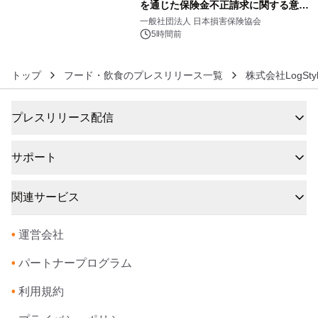
を通じた保険金不正請求に関する意識
6
調査」を実施、 認知度の低さも浮き彫
一般社団法人 日本損害保険協会
りに～
5時間前
トップ
フード・飲食のプレスリリース一覧
株式会社LogStyl
プレスリリース配信
サポート
関連サービス
•
運営会社
•
パートナープログラム
•
利用規約