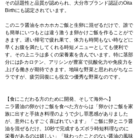
その話題性と品質が認められ、大分市ブランド認証のOita
Birthにも認定されています。
このニラ醤油をホカホカご飯と生卵に混ぜるだけで、誰で
も簡単にいつもとは違う激うま卵かけご飯を作ることがで
きます。遅い帰宅で疲れ果て、体力も時間もない時などに
早くお腹を満たしてくれる時短メニューとしても便利で
す。その上ニラは多くの栄養素を含んでいます。特に茎部
分にはβ-カロテン、アリシンが豊富で抗酸化力や免疫力を
上げる働きが期待できます。地味な野菜と思われがちなニ
ラですが、疲労回復にも役立つ優秀な野菜なのです。
【食にこだわる方のために開発、そして海外へ】
ニラ醤油の卵かけご飯を食べた方からは「卵かけご飯を家
族に出すと手抜き料理のようで少し罪悪感がありました
が、意外にもすごく喜ばれています」「ご飯に卵とニラ醤
油を混ぜるだけ。10秒で完成するズボラ時短料理なのに
栄養があるのは嬉しい」「味わったことのない醤油の風味