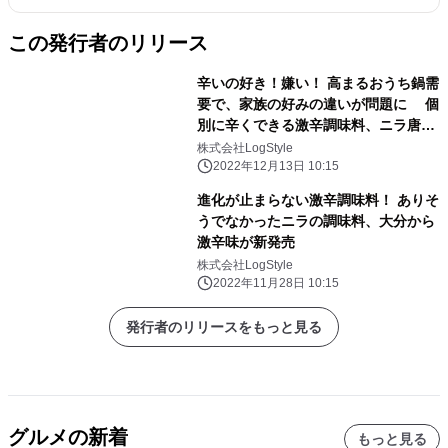
この発行者のリリース
辛いの好き！嫌い！ 高まるおうち鍋需
要で、家族の好みの違いが問題に 個
別に辛くできる激辛調味料、ニラ唐辛
子が新発売
株式会社LogStyle
2022年12月13日 10:15
進化が止まらない激辛調味料！ ありそ
うでなかったニラの調味料、大分から
激辛味が新発売
株式会社LogStyle
2022年11月28日 10:15
発行者のリリースをもっと見る
グルメの新着
もっと見る