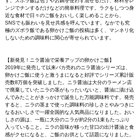
す。ズボラ飯は包丁やお鍋を使わず混ぜるだけ、材料をレ
ンジでチンするだけなどの簡単料理です。ラクをしつつ身
近な食材で日々のご飯をおいしく楽しめることから、
SNSでも賑わいを見せ共感を呼んでいます。なかでも究
極のズボラ飯である卵かけご飯の投稿は多く、マンネリ化
しないための調味料に関心が寄せられています。
【新発見！ニラ醤油で栄養アップの卵かけご飯】
2019年に発売して以来バカ売れのニラ醤油シリーズは、
卵かけご飯に使うと激うまになると好評でシリーズ累計販
売数8万個を突破しました。ニラ醤油は大分のラーメン店
で廃棄していたニラの茎がもったいないと、醤油に漬け込
んでみたことがきっかけで誕生した万能調味料です。発売
すると、ニラの茎まで使った調味料の珍しさとやみつきに
なるおいしさで一躍全国的な人気商品になりました。おい
しさの源は、一瓶に大分のニラが約2分の1束もたっぷり
入っていること。ニラの旨味が移った甘口の出汁醤油と食
感がクセになると、ご飯のお供として話題になりました。