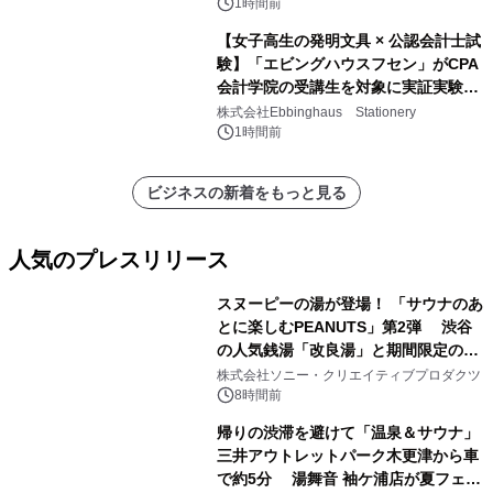
1時間前
【女子高生の発明文具 × 公認会計士試
験】「エビングハウスフセン」がCPA
会計学院の受講生を対象に実証実験を
実施
株式会社Ebbinghaus Stationery
1時間前
ビジネスの新着をもっと見る
人気のプレスリリース
スヌーピーの湯が登場！ 「サウナのあ
とに楽しむPEANUTS」第2弾 渋谷
の人気銭湯「改良湯」と期間限定のコ
1
ラボレーション サウナイキタイコラ
株式会社ソニー・クリエイティブプロダクツ
ボグッズも発売決定！
8時間前
帰りの渋滞を避けて「温泉＆サウナ」
三井アウトレットパーク木更津から車
で約5分 湯舞音 袖ケ浦店が夏フェア
2