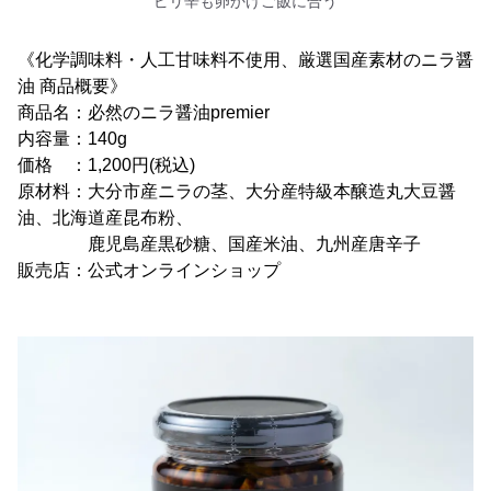
ピリ辛も卵かけご飯に合う
《化学調味料・人工甘味料不使用、厳選国産素材のニラ醤
油 商品概要》
商品名：必然のニラ醤油premier
内容量：140g
価格 ：1,200円(税込)
原材料：大分市産ニラの茎、大分産特級本醸造丸大豆醤
油、北海道産昆布粉、
鹿児島産黒砂糖、国産米油、九州産唐辛子
販売店：公式オンラインショップ