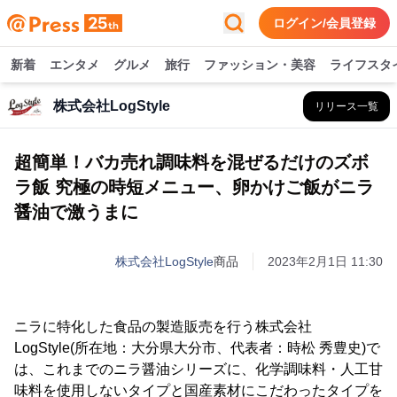
ログイン/会員登録
新着
エンタメ
グルメ
旅行
ファッション・美容
ライフスタ
株式会社LogStyle
リリース一覧
超簡単！バカ売れ調味料を混ぜるだけのズボ
ラ飯 究極の時短メニュー、卵かけご飯がニラ
醤油で激うまに
株式会社LogStyle
商品
2023年2月1日 11:30
ニラに特化した食品の製造販売を行う株式会社
LogStyle(所在地：大分県大分市、代表者：時松 秀豊史)で
は、これまでのニラ醤油シリーズに、化学調味料・人工甘
味料を使用しないタイプと国産素材にこだわったタイプを