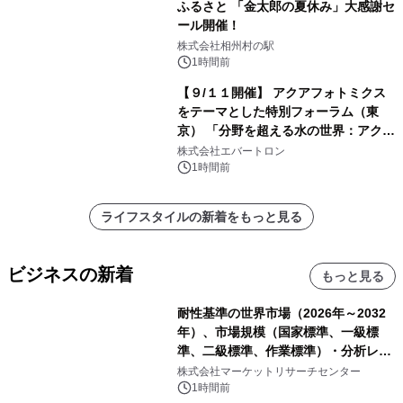
ふるさと 「金太郎の夏休み」大感謝セ
ール開催！
株式会社相州村の駅
1時間前
【９/１１開催】 アクアフォトミクス
をテーマとした特別フォーラム（東
京） 「分野を超える水の世界：アクア
フォトミクスが切り拓く新しい科学の
株式会社エバートロン
地平」を開催
1時間前
ライフスタイルの新着をもっと見る
ビジネスの新着
もっと見る
耐性基準の世界市場（2026年～2032
年）、市場規模（国家標準、一級標
準、二級標準、作業標準）・分析レポ
ートを発表
株式会社マーケットリサーチセンター
1時間前