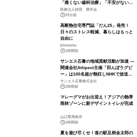
「痛くない歯科治療」「不安がない治
療計画」をテーマに専門監修
医療法人財団 興学会
35分前
高断熱住宅専門誌「だん25」発売！
日々のストレス軽減、暮らしはもっと
自由に
jimosumu
1時間前
サンエス石膏の地域貢献活動が加速 ―
関連会社Attipect主催「田んぼラグビ
ー」は100名超が熱狂しNHKで放送さ
れました。
サンエス石膏株式会社
1時間前
マレーグマがお出迎え！アジアの熱帯
雨林ゾーンに新デザイントイレが完成
山口県周南市
1時間前
夏を遊び尽くせ！道の駅足柄金太郎の