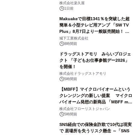
メニューを提供
株式会社楽久屋
1日前
Makuakeで目標1341％を突破した超
簡単＆小型テレビ用アンプ 「SW TV
Plus」8月7日より一般販売開始！ ケ
3
ーブル1本つなぐだけ、テレビの音が
城下工業株式会社
ぐっと豊かに
8時間前
ドラッグストアモリ みらいプロジェ
クト 「子どもお仕事参観デー2026」
を開催！
4
株式会社ドラッグストアモリ
5時間前
【MBFF】マイクロバイオームという
クレンジングの新しい提案 マイクロ
バイオーム発想の新商品 「MBFF mb
5
クレンジングPRO」を2026年8月6日
株式会社フローリストジャパン
発売
5時間前
SNS経由での保険金詐欺で10代は現実
で 居場所を失うリスク懸念 ～「SNS