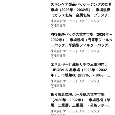
スキンケア製品パッケージングの世界
市場（2026年～2032年）、市場規模
（ガラス包装、金属包装、プラスチッ
ク包装、その他）・分析レポートを発
株式会社マーケットリサーチセンター
表
1時間前
PPS集塵バッグの世界市場（2026年～
2032年）、市場規模（円筒形フィルタ
ーバッグ、平袋型フィルターバッグ、
プリーツフィルターバッグ、その
株式会社マーケットリサーチセンター
他）・分析レポートを発表
1時間前
エネルギー貯蔵用リチウム電池向け
LiBOBの世界市場（2026年～2032
年）、市場規模（≥99%、＜99%）・
分析レポートを発表
株式会社マーケットリサーチセンター
1時間前
折り畳み式段ボール紙の世界市場
（2026年～2032年）、市場規模（単
層、二重層、三重層）・分析レポート
を発表
株式会社マーケットリサーチセンター