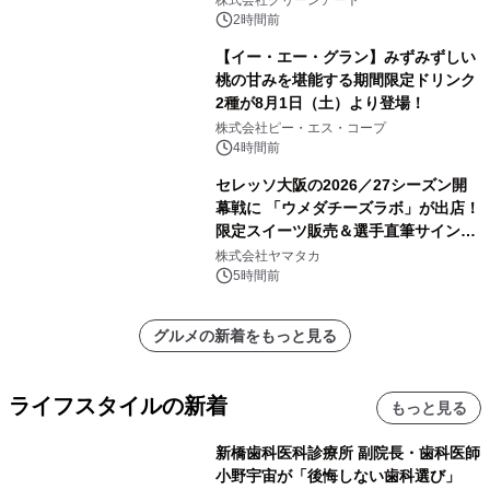
2時間前
【イー・エー・グラン】みずみずしい
桃の甘みを堪能する期間限定ドリンク
2種が8月1日（土）より登場！
株式会社ピー・エス・コープ
4時間前
セレッソ大阪の2026／27シーズン開
幕戦に 「ウメダチーズラボ」が出店！
限定スイーツ販売＆選手直筆サイング
ッズが当たる抽選会を 8月8日に開催
株式会社ヤマタカ
5時間前
グルメの新着をもっと見る
ライフスタイルの新着
もっと見る
新橋歯科医科診療所 副院長・歯科医師
小野宇宙が「後悔しない歯科選び」