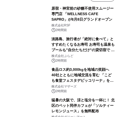
原宿・神宮前の砂糖不使用スムージー
専門店 「WELLNESS CAFE
SAPRO」が8月8日グランドオープン
株式会社RSF
2時間前
淡路島、旅行者が「絶対に食べて」と
すすめたくなるお寿司 お寿司も温泉も
プールも"自分たちだけ"の貸切宿で 1
日1組限定「岩屋温泉 絵島別庭 海と
株式会社ぷらど
森」の握り寿司プラン
2時間前
食品ロス約3,000kgを地域の笑顔へ
40社とともに地域交流を育む 「こど
も食堂フェスタデピッコリーナ」を9
月5日(土)開催
株式会社マザーズ
2時間前
猛暑の大阪で、涼と塩分を一杯に！ 北
区のペット同伴カフェが「ソルティー
レモンジュース」を無料配布
株式会社グリーンアート