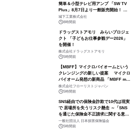
簡単＆小型テレビ用アンプ 「SW TV
Plus」8月7日より一般販売開始！ ケ
3
ーブル1本つなぐだけ、テレビの音が
城下工業株式会社
ぐっと豊かに
8時間前
ドラッグストアモリ みらいプロジェ
クト 「子どもお仕事参観デー2026」
を開催！
4
株式会社ドラッグストアモリ
5時間前
【MBFF】マイクロバイオームという
クレンジングの新しい提案 マイクロ
バイオーム発想の新商品 「MBFF mb
5
クレンジングPRO」を2026年8月6日
株式会社フローリストジャパン
発売
5時間前
SNS経由での保険金詐欺で10代は現実
で 居場所を失うリスク懸念 ～「SNS
を通じた保険金不正請求に関する意識
6
調査」を実施、 認知度の低さも浮き彫
一般社団法人 日本損害保険協会
りに～
5時間前