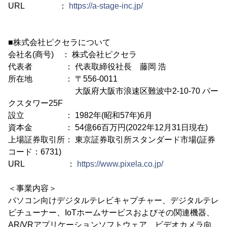
URL ：
https://a-stage-inc.jp/
■株式会社ピクセラについて
会社名(商号) ： 株式会社ピクセラ
代表者 ： 代表取締役社長 藤岡 浩
所在地 ： 〒556-0011
大阪府大阪市浪速区難波中2-10-70 パー
クスタワー25F
設立 ： 1982年(昭和57年)6月
資本金 ： 54億66百万円(2022年12月31日現在)
上場証券取引所： 東京証券取引所スタンダード市場(証券
コード：6731)
URL ：
https://www.pixela.co.jp/
＜事業内容＞
パソコン向けデジタルテレビキャプチャー、デジタルテレ
ビチューナー、IoTホームサービスおよびその関連機器、
AR/VRアプリケーションソフトウェア、ビデオカメラ向