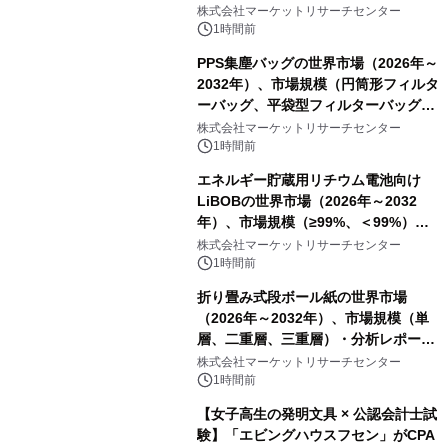
ク包装、その他）・分析レポートを発
株式会社マーケットリサーチセンター
表
1時間前
PPS集塵バッグの世界市場（2026年～
2032年）、市場規模（円筒形フィルタ
ーバッグ、平袋型フィルターバッグ、
プリーツフィルターバッグ、その
株式会社マーケットリサーチセンター
他）・分析レポートを発表
1時間前
エネルギー貯蔵用リチウム電池向け
LiBOBの世界市場（2026年～2032
年）、市場規模（≥99%、＜99%）・
分析レポートを発表
株式会社マーケットリサーチセンター
1時間前
折り畳み式段ボール紙の世界市場
（2026年～2032年）、市場規模（単
層、二重層、三重層）・分析レポート
を発表
株式会社マーケットリサーチセンター
1時間前
【女子高生の発明文具 × 公認会計士試
験】「エビングハウスフセン」がCPA