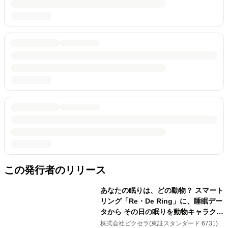
この発行者のリリース
あなたの眠りは、どの動物？ スマート
リング「Re・De Ring」に、睡眠デー
タから その日の眠りを動物キャラクタ
ーで表す新機能 「Re・De Ring 睡眠
株式会社ピクセラ(東証スタンダード 6731)