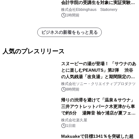
会計学院の受講生を対象に実証実験を
実施
株式会社Ebbinghaus Stationery
1時間前
ビジネスの新着をもっと見る
人気のプレスリリース
スヌーピーの湯が登場！ 「サウナのあ
とに楽しむPEANUTS」第2弾 渋谷
の人気銭湯「改良湯」と期間限定のコ
1
ラボレーション サウナイキタイコラ
株式会社ソニー・クリエイティブプロダクツ
ボグッズも発売決定！
8時間前
帰りの渋滞を避けて「温泉＆サウナ」
三井アウトレットパーク木更津から車
で約5分 湯舞音 袖ケ浦店が夏フェア
2
メニューを提供
株式会社楽久屋
1日前
Makuakeで目標1341％を突破した超