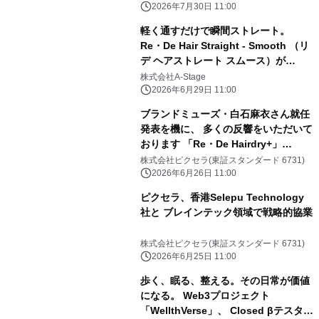
16タイプ分析（アニマル編）」が登
2026年7月30日 11:00
場。
軽く通すだけで瞬間ストレート。
Re・De Hair Straight - Smooth （リ
デ ヘアストレート スムース）が
『LDK the Beauty』7月号に続き 8月
株式会社A-Stage
号でも部門最高評価を獲得
2026年6月29日 11:00
ブランドミューズ・白石麻衣さん就任
発表を機に、 多くの反響をいただいて
おります 「Re・De Hairdry+」
「Re・De Hair Straight」 一時的な品
株式会社ピクセラ(東証スタンダード 6731)
薄状態に関するご報告とお詫び
2026年6月26日 11:00
ピクセラ、香港Selepu Technology
社と ブレインテック領域で戦略的協業
株式会社ピクセラ(東証スタンダード 6731)
2026年6月25日 11:00
歩く、眠る、整える。その日常が価値
になる。 Web3プロジェクト
「WellthVerse」、 Closed βテスター