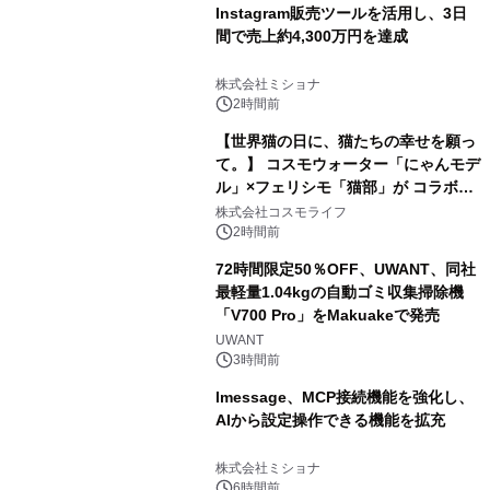
Instagram販売ツールを活用し、3日
間で売上約4,300万円を達成
株式会社ミショナ
2時間前
【世界猫の日に、猫たちの幸せを願っ
て。】 コスモウォーター「にゃんモデ
ル」×フェリシモ「猫部」が コラボキ
ャンペーンを実施
株式会社コスモライフ
2時間前
72時間限定50％OFF、UWANT、同社
最軽量1.04kgの自動ゴミ収集掃除機
「V700 Pro」をMakuakeで発売
UWANT
3時間前
lmessage、MCP接続機能を強化し、
AIから設定操作できる機能を拡充
株式会社ミショナ
6時間前