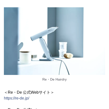
Re・De Hairdry
＜Re・De 公式Webサイト＞
https://re-de.jp/