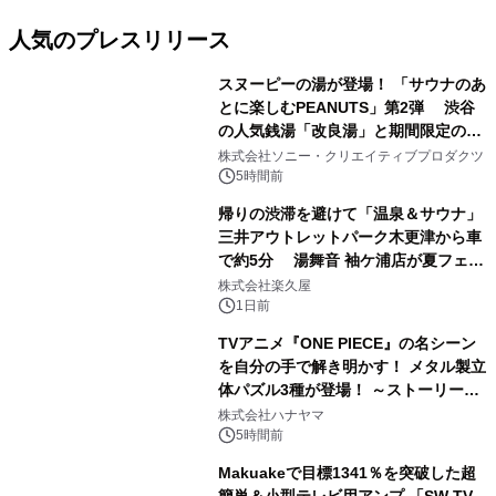
人気のプレスリリース
スヌーピーの湯が登場！ 「サウナのあ
とに楽しむPEANUTS」第2弾 渋谷
の人気銭湯「改良湯」と期間限定のコ
1
ラボレーション サウナイキタイコラ
株式会社ソニー・クリエイティブプロダクツ
ボグッズも発売決定！
5時間前
帰りの渋滞を避けて「温泉＆サウナ」
三井アウトレットパーク木更津から車
で約5分 湯舞音 袖ケ浦店が夏フェア
2
メニューを提供
株式会社楽久屋
1日前
TVアニメ『ONE PIECE』の名シーン
を自分の手で解き明かす！ メタル製立
体パズル3種が登場！ ～ストーリーと
3
ギミックが融合した 大人の体験型パズ
株式会社ハナヤマ
ルが8月7日(金)12時より先行予約受付
5時間前
開始～
Makuakeで目標1341％を突破した超