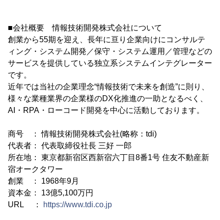
■会社概要 情報技術開発株式会社について
創業から55期を迎え、長年に亘り企業向けにコンサルテ
ィング・システム開発／保守・システム運用／管理などの
サービスを提供している独立系システムインテグレーター
です。
近年では当社の企業理念“情報技術で未来を創造”に則り、
様々な業種業界の企業様のDX化推進の一助となるべく、
AI・RPA・ローコード開発を中心に活動しております。
商号 ： 情報技術開発株式会社(略称：tdi)
代表者： 代表取締役社長 三好 一郎
所在地： 東京都新宿区西新宿六丁目8番1号 住友不動産新
宿オークタワー
創業 ： 1968年9月
資本金： 13億5,100万円
URL ：
https://www.tdi.co.jp