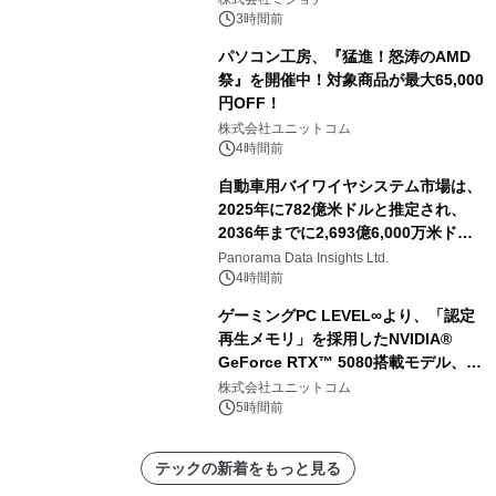
3時間前
パソコン工房、『猛進！怒涛のAMD
祭』を開催中！対象商品が最大65,000
円OFF！
株式会社ユニットコム
4時間前
自動車用バイワイヤシステム市場は、
2025年に782億米ドルと推定され、
2036年までに2,693億6,000万米ドル
に達すると予測されており、予測期間
Panorama Data Insights Ltd.
（2026年～2036年）
4時間前
ゲーミングPC LEVEL∞より、「認定
再生メモリ」を採用したNVIDIA®
GeForce RTX™ 5080搭載モデル、
NVIDIA® GeForce RTX™ 5070 Ti搭
株式会社ユニットコム
載モデルを販売開始
5時間前
テックの新着をもっと見る