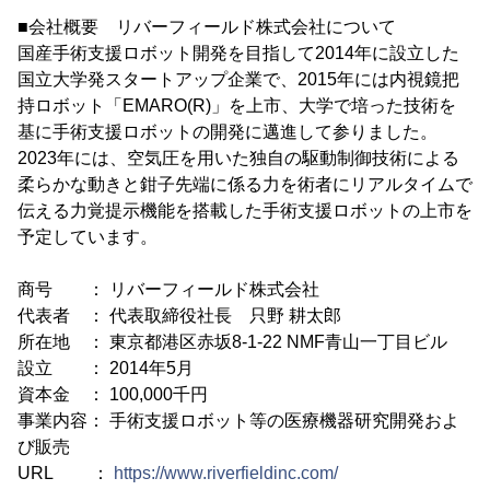
■会社概要 リバーフィールド株式会社について
国産手術支援ロボット開発を目指して2014年に設立した
国立大学発スタートアップ企業で、2015年には内視鏡把
持ロボット「EMARO(R)」を上市、大学で培った技術を
基に手術支援ロボットの開発に邁進して参りました。
2023年には、空気圧を用いた独自の駆動制御技術による
柔らかな動きと鉗子先端に係る力を術者にリアルタイムで
伝える力覚提示機能を搭載した手術支援ロボットの上市を
予定しています。
商号 ： リバーフィールド株式会社
代表者 ： 代表取締役社長 只野 耕太郎
所在地 ： 東京都港区赤坂8-1-22 NMF青山一丁目ビル
設立 ： 2014年5月
資本金 ： 100,000千円
事業内容： 手術支援ロボット等の医療機器研究開発およ
び販売
URL ：
https://www.riverfieldinc.com/