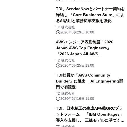
TDI、ServiceNowとパートナー契約を
締結し 「Core Business Suite」によ
るAI活用と業務変革支援を強化
TDI株式会社
2026年6月29日 10:00
AWSエンジニア表彰制度「2026
Japan AWS Top Engineers」
「2026 Japan All AWS
Certifications Engineers」に TDI社
TDI株式会社
員2名が選出
2026年6月25日 13:00
TDI社員が「AWS Community
Builder」に選出 AI Engineering部
門で初認定
TDI株式会社
2026年6月16日 11:00
TDI、日本精工の生成AI搭載GRCプラ
ットフォーム 「IBM OpenPages」
導入を支援し、 三線モデルに基づく
ERM体制再構築に貢献
TDI株式会社