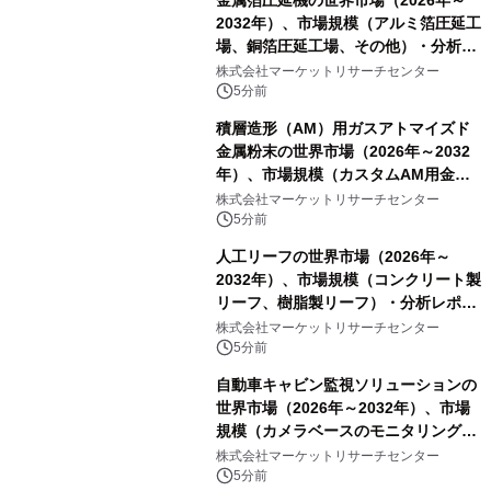
金属箔圧延機の世界市場（2026年～
2032年）、市場規模（アルミ箔圧延工
場、銅箔圧延工場、その他）・分析レ
ポートを発表
株式会社マーケットリサーチセンター
5分前
積層造形（AM）用ガスアトマイズド
金属粉末の世界市場（2026年～2032
年）、市場規模（カスタムAM用金属
粉末、汎用AM用金属粉末）・分析レ
株式会社マーケットリサーチセンター
ポートを発表
5分前
人工リーフの世界市場（2026年～
2032年）、市場規模（コンクリート製
リーフ、樹脂製リーフ）・分析レポー
トを発表
株式会社マーケットリサーチセンター
5分前
自動車キャビン監視ソリューションの
世界市場（2026年～2032年）、市場
規模（カメラベースのモニタリング、
赤外線センサーベースのモニタリン
株式会社マーケットリサーチセンター
グ、レーダーベースのモニタリング、
5分前