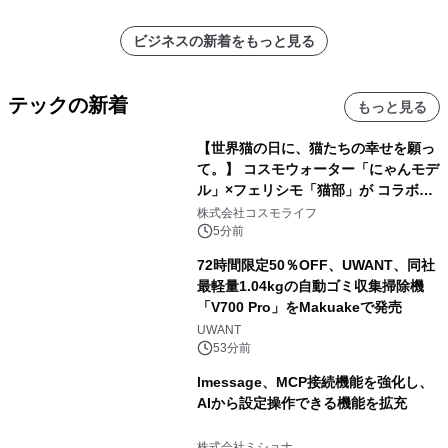
その他）・分析レポートを発表
ビジネスの新着をもっと見る
テックの新着
もっと見る
【世界猫の日に、猫たちの幸せを願っ
て。】 コスモウォーター「にゃんモデ
ル」×フェリシモ「猫部」が コラボキ
ャンペーンを実施
株式会社コスモライフ
5分前
72時間限定50％OFF、UWANT、同社
最軽量1.04kgの自動ゴミ収集掃除機
「V700 Pro」をMakuakeで発売
UWANT
53分前
lmessage、MCP接続機能を強化し、
AIから設定操作できる機能を拡充
株式会社ミショナ