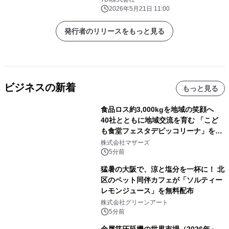
2026年5月21日 11:00
発行者のリリースをもっと見る
ビジネスの新着
もっと見る
食品ロス約3,000kgを地域の笑顔へ
40社とともに地域交流を育む 「こど
も食堂フェスタデピッコリーナ」を9
月5日(土)開催
株式会社マザーズ
5分前
猛暑の大阪で、涼と塩分を一杯に！ 北
区のペット同伴カフェが「ソルティー
レモンジュース」を無料配布
株式会社グリーンアート
5分前