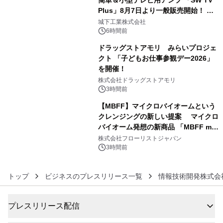
簡単＆小型テレビ用アンプ 「SW TV
Plus」8月7日より一般販売開始！ ケ
4
ーブル1本つなぐだけ、テレビの音が
城下工業株式会社
ぐっと豊かに
6時間前
ドラッグストアモリ みらいプロジェ
クト 「子どもお仕事参観デー2026」
を開催！
5
株式会社ドラッグストアモリ
3時間前
【MBFF】マイクロバイオームという
クレンジングの新しい提案 マイクロ
バイオーム発想の新商品 「MBFF mb
6
クレンジングPRO」を2026年8月6日
株式会社フローリストジャパン
発売
3時間前
トップ
ビジネスのプレスリリース一覧
情報技術開発株式会
プレスリリース配信