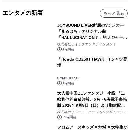
エンタメの新着
もっと見る
JOYSOUND LIVER所属のVシンガー
「まるぱも」オリジナル曲
「HALLUCINATION？」初メジャー配
信リリース決定！
株式会社テイチクエンタテインメント
3時間前
「Honda CB250T HAWK」Tシャツ登
場
CAMSHOP.JP
3時間前
大人気中国BLファンタジー小説 『二
哈和他的白猫師尊』5巻・6巻電子書籍
版 2026年8月9日（日）より順次配信
開始
株式会社ソニー・ミュージックソリューショ
ンズ
14時間前
フロムアースキッズ × 地域 × 大学生が