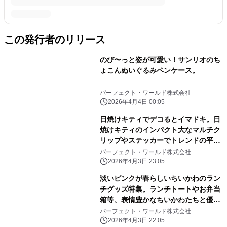
この発行者のリリース
のび〜っと姿が可愛い！サンリオのち
ょこんぬいぐるみペンケース。
パーフェクト・ワールド株式会社
2026年4月4日 00:05
日焼けキティでデコるとイマドキ。日
焼けキティのインパクト大なマルチク
リップやステッカーでトレンドの平成
レトロ感ばっちりです。
パーフェクト・ワールド株式会社
2026年4月3日 23:05
淡いピンクが春らしいちいかわのラン
チグッズ特集。ランチトートやお弁当
箱等、表情豊かなちいかわたちと優し
いピンク色に心和む
パーフェクト・ワールド株式会社
2026年4月3日 22:05