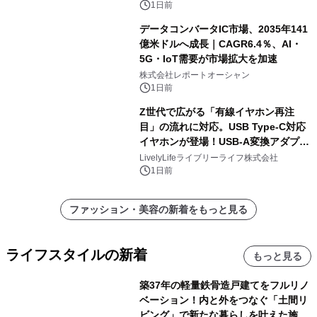
1日前
データコンバータIC市場、2035年141
億米ドルへ成長｜CAGR6.4％、AI・
5G・IoT需要が市場拡大を加速
株式会社レポートオーシャン
1日前
Z世代で広がる「有線イヤホン再注
目」の流れに対応。USB Type-C対応
イヤホンが登場！USB-A変換アダプタ
ー付きでスマホからパソコンまで幅広
LivelyLifeライブリーライフ株式会社
く活用可能
1日前
ファッション・美容の新着をもっと見る
ライフスタイルの新着
もっと見る
築37年の軽量鉄骨造戸建てをフルリノ
ベーション！内と外をつなぐ「土間リ
ビング」で新たな暮らしを叶えた施工