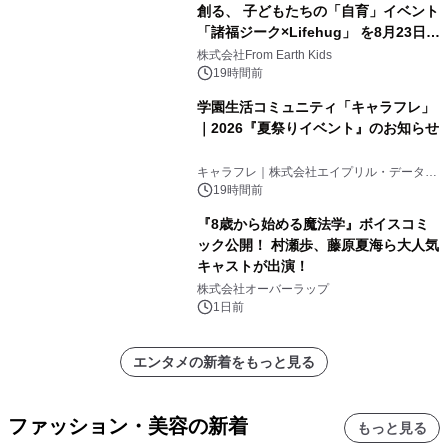
創る、 子どもたちの「自育」イベント
「諸福ジーク×Lifehug」 を8月23日
(日)開催
株式会社From Earth Kids
19時間前
学園生活コミュニティ「キャラフレ」
｜2026『夏祭りイベント』のお知らせ
キャラフレ｜株式会社エイプリル・データ・
デザインズ
19時間前
『8歳から始める魔法学』ボイスコミ
ック公開！ 村瀬歩、藤原夏海ら大人気
キャストが出演！
株式会社オーバーラップ
1日前
エンタメの新着をもっと見る
ファッション・美容の新着
もっと見る