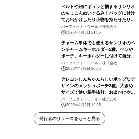
ベルトや紐にギュッと掴まるサンリオ
のちょこんぬいぐるみ！バッグに付け
てお出かけしたり小物を持たせたりと
自由に楽しめる！
パーフェクト・ワールド株式会社
2026年4月3日 21:05
チャーム単体でも使えるサンリオのペ
ンチャームキーホルダー5種。ペンや
ポーチ、キーホルダーに付けて自分だ
けのアレンジしよう
パーフェクト・ワールド株式会社
2026年4月3日 20:05
クレヨンしんちゃんらしいポップなデ
ザインのメッシュポーチ2種。大きめ
サイズで使い勝手抜群。お出かけや旅
行にぜひ！
パーフェクト・ワールド株式会社
2026年4月3日 19:05
発行者のリリースをもっと見る