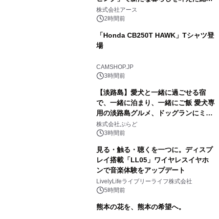
事例を株式会社アースが公開
株式会社アース
2時間前
「Honda CB250T HAWK」Tシャツ登
場
CAMSHOP.JP
3時間前
【淡路島】愛犬と一緒に過ごせる宿
で、一緒に泊まり、一緒にご飯 愛犬専
用の淡路島グルメ、ドッグランにミニ
プール グランピングとトレーラーハウ
株式会社ぷらど
スの2施設で
3時間前
見る・触る・聴くを一つに。ディスプ
レイ搭載「LL05」ワイヤレスイヤホ
ンで音楽体験をアップデート
LivelyLifeライブリーライフ株式会社
5時間前
熊本の花を、熊本の希望へ。