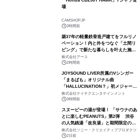
「Honda CB250T HAWK」Tシャツ登
場
2
CAMSHOP.JP
3時間前
築37年の軽量鉄骨造戸建てをフルリノ
ベーション！内と外をつなぐ「土間リ
ビング」で新たな暮らしを叶えた施工
3
事例を株式会社アースが公開
株式会社アース
2時間前
JOYSOUND LIVER所属のVシンガー
「まるぱも」オリジナル曲
「HALLUCINATION？」初メジャー配
4
信リリース決定！
株式会社テイチクエンタテインメント
3時間前
スヌーピーの湯が登場！ 「サウナのあ
とに楽しむPEANUTS」第2弾 渋谷
の人気銭湯「改良湯」と期間限定のコ
5
ラボレーション サウナイキタイコラ
株式会社ソニー・クリエイティブプロダクツ
ボグッズも発売決定！
2日前