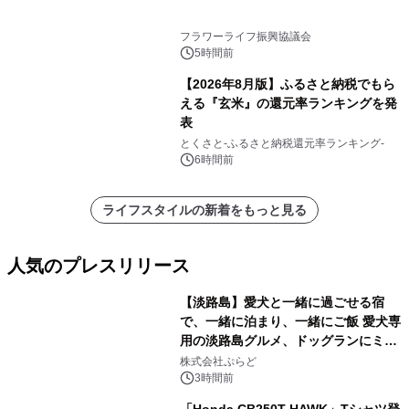
フラワーライフ振興協議会
5時間前
【2026年8月版】ふるさと納税でもら
える『玄米』の還元率ランキングを発
表
とくさと-ふるさと納税還元率ランキング-
6時間前
ライフスタイルの新着をもっと見る
人気のプレスリリース
【淡路島】愛犬と一緒に過ごせる宿
で、一緒に泊まり、一緒にご飯 愛犬専
用の淡路島グルメ、ドッグランにミニ
1
プール グランピングとトレーラーハウ
株式会社ぷらど
スの2施設で
3時間前