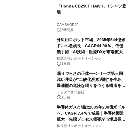
「Honda CB250T HAWK」Tシャツ登
場
CAMSHOP.JP
3時間前
外科用ロボット市場、2035年544億米
ドルへ急成長｜CAGR44.90％、低侵
襲手術・AI技術・医療DXが市場拡大を
牽引
株式会社レポートオーシャン
1日前
眠りづらさの正体──シリーズ第三回
浅い呼吸が"二酸化炭素過剰"を生み、
爆睡型の危険な眠りをつくる構造を解
説
トラタニ株式会社
1日前
半導体ガス市場は2035年236億米ドル
へ、CAGR 7.4％で成長｜半導体製造
拡大・先端プロセス需要が市場成長を
加速
株式会社レポートオーシャン