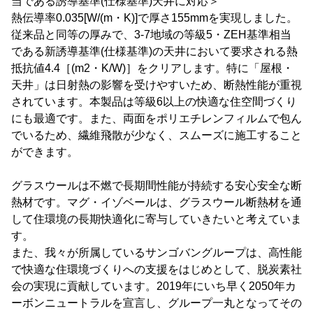
当である誘導基準(仕様基準)天井に対応＞
熱伝導率0.035[W/(m・K)]で厚さ155mmを実現しました。
従来品と同等の厚みで、3-7地域の等級5・ZEH基準相当
である新誘導基準(仕様基準)の天井において要求される熱
抵抗値4.4［(m2・K/W)］をクリアします。特に「屋根・
天井」は日射熱の影響を受けやすいため、断熱性能が重視
されています。本製品は等級6以上の快適な住空間づくり
にも最適です。また、両面をポリエチレンフィルムで包ん
でいるため、繊維飛散が少なく、スムーズに施工すること
ができます。
グラスウールは不燃で長期間性能が持続する安心安全な断
熱材です。マグ・イゾベールは、グラスウール断熱材を通
して住環境の長期快適化に寄与していきたいと考えていま
す。
また、我々が所属しているサンゴバングループは、高性能
で快適な住環境づくりへの支援をはじめとして、脱炭素社
会の実現に貢献しています。2019年にいち早く2050年カ
ーボンニュートラルを宣言し、グループ一丸となってその