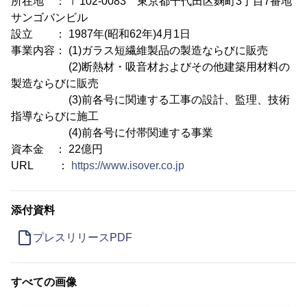
所在地 ： 〒102-0083 東京都千代田区麹町3丁目7番地
サンゴバンビル
設立 ： 1987年(昭和62年)4月1日
事業内容： (1)ガラス短繊維製品の製造ならびに販売
(2)断熱材・吸音材およびその他建築用材料の
製造ならびに販売
(3)前各号に関連する工事の設計、監理、技術
指導ならびに施工
(4)前各号に付帯関連する事業
資本金 ： 22億円
URL ：
https://www.isover.co.jp
添付資料
プレスリリースPDF
すべての画像