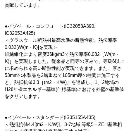
貢献しています。
●イゾベール・コンフォート(IC32053A390,
IC32053A425)
＜グラスウール断熱材最高水準の断熱性能、熱伝導率
0.032[W/(m・K)]を実現＞
細繊維化により密度36kg/m3で熱伝導率0.032［W/(m・
K)］を実現しました。従来品と同等の厚みで、等級6以上
に求められる高い断熱性能が実現できます。また、厚さ
53mmの本製品を2層重ねて105mm厚の柱間に施工する
と、熱抵抗値3.3［(m2・K/W)］を達成し、1、2地域の
H28年省エネルギー基準(仕様基準)における外壁の基準値
をクリアします。
●イゾベール・スタンダード(IS35155A435)
＜熱抵抗値4.4[(m2・K/W)]、3-7地域 等級5・ZEH基準相