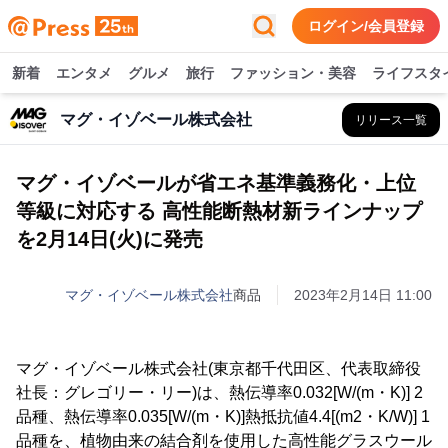
ログイン/会員登録
新着
エンタメ
グルメ
旅行
ファッション・美容
ライフスタ
マグ・イゾベール株式会社
リリース一覧
マグ・イゾベールが省エネ基準義務化・上位
等級に対応する 高性能断熱材新ラインナップ
を2月14日(火)に発売
マグ・イゾベール株式会社
商品
2023年2月14日 11:00
マグ・イゾベール株式会社(東京都千代田区、代表取締役
社長：グレゴリー・リー)は、熱伝導率0.032[W/(m・K)] 2
品種、熱伝導率0.035[W/(m・K)]熱抵抗値4.4[(m2・K/W)] 1
品種を、植物由来の結合剤を使用した高性能グラスウール