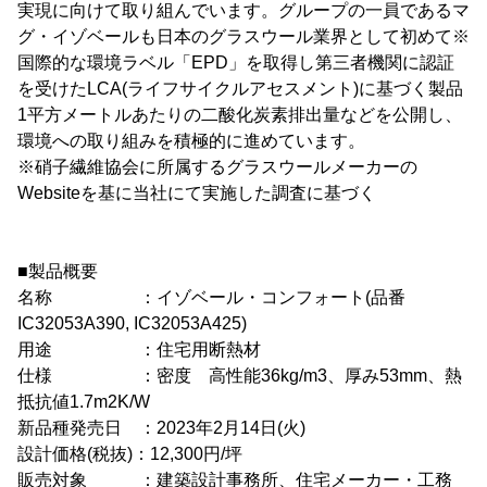
実現に向けて取り組んでいます。グループの一員であるマ
グ・イゾベールも日本のグラスウール業界として初めて※
国際的な環境ラベル「EPD」を取得し第三者機関に認証
を受けたLCA(ライフサイクルアセスメント)に基づく製品
1平方メートルあたりの二酸化炭素排出量などを公開し、
環境への取り組みを積極的に進めています。
※硝子繊維協会に所属するグラスウールメーカーの
Websiteを基に当社にて実施した調査に基づく
■製品概要
名称 ：イゾベール・コンフォート(品番
IC32053A390, IC32053A425)
用途 ：住宅用断熱材
仕様 ：密度 高性能36kg/m3、厚み53mm、熱
抵抗値1.7m2K/W
新品種発売日 ：2023年2月14日(火)
設計価格(税抜)：12,300円/坪
販売対象 ：建築設計事務所、住宅メーカー・工務