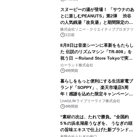
販売開始
スヌーピーの湯が登場！ 「サウナのあ
とに楽しむPEANUTS」第2弾 渋谷
の人気銭湯「改良湯」と期間限定のコ
2
ラボレーション サウナイキタイコラ
株式会社ソニー・クリエイティブプロダクツ
ボグッズも発売決定！
1日前
8月8日は音楽シーンに革新をもたらし
た 伝説のリズムマシン「TR-808」を
祝う日 ～Roland Store Tokyoで実機
3
を展示しての 記念キャンペーンを開
ローランド株式会社
催 英国ラジオ「NTS」の 特別プログ
4時間前
ラムや、「TR-808」を愛する伝説的
暮らしをもっと便利にする生活家電ブ
アーティストを フィーチャーしたアニ
ランド「SOPPY」、楽天市場店5周
メーションを公開～
年！感謝を込めた限定キャンペーンを
4
8月10日より開催
LivelyLifeライブリーライフ株式会社
4時間前
“素材の次は、たれで勝負。”全国約
5％の浜名湖産うなぎを、 うなぎの頭
の旨味エキスで仕上げた新ブランド
5
「井口の誉」誕生
有限会社うなぎの井口