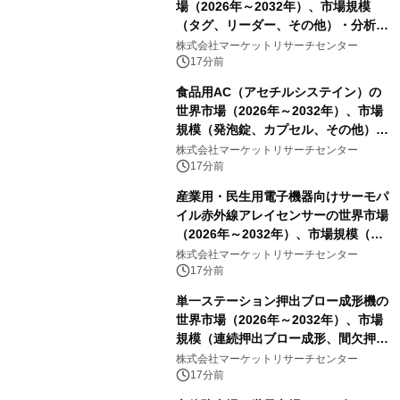
場（2026年～2032年）、市場規模
（タグ、リーダー、その他）・分析レ
ポートを発表
株式会社マーケットリサーチセンター
17分前
食品用AC（アセチルシステイン）の
世界市場（2026年～2032年）、市場
規模（発泡錠、カプセル、その他）・
分析レポートを発表
株式会社マーケットリサーチセンター
17分前
産業用・民生用電子機器向けサーモパ
イル赤外線アレイセンサーの世界市場
（2026年～2032年）、市場規模（ス
ルーホールタイプ、SMDタイプ）・分
株式会社マーケットリサーチセンター
析レポートを発表
17分前
単一ステーション押出ブロー成形機の
世界市場（2026年～2032年）、市場
規模（連続押出ブロー成形、間欠押出
ブロー成形）・分析レポートを発表
株式会社マーケットリサーチセンター
17分前