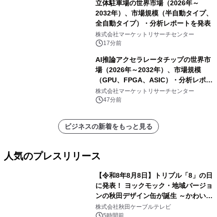
立体駐車場の世界市場（2026年～
2032年）、市場規模（半自動タイプ、
全自動タイプ）・分析レポートを発表
株式会社マーケットリサーチセンター
17分前
AI推論アクセラレータチップの世界市
場（2026年～2032年）、市場規模
（GPU、FPGA、ASIC）・分析レポー
トを発表
株式会社マーケットリサーチセンター
47分前
ビジネスの新着をもっと見る
人気のプレスリリース
【令和8年8月8日】トリプル「8」の日
に発表！ ヨックモック・地域バージョ
ンの秋田デザイン缶が誕生 ～かわいい
1
秋田犬の子犬と秋田の四季と名所を巡
株式会社秋田ケーブルテレビ
るパッケージ～ 9月1日(火)秋田県内で
5時間前