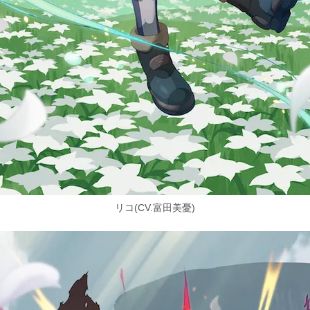
リコ(CV.富田美憂)