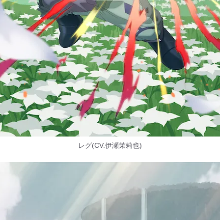
レグ(CV.伊瀬茉莉也)