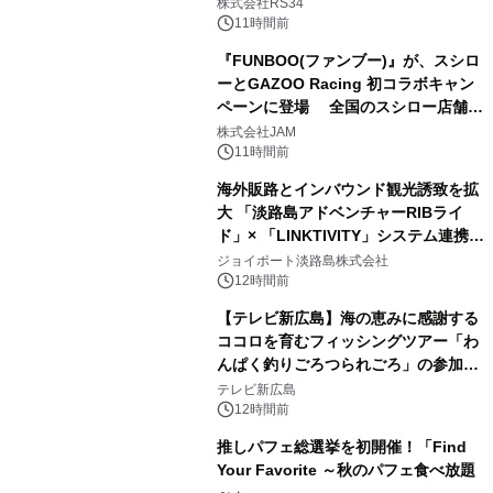
開始
株式会社RS34
11時間前
『FUNBOO(ファンブー)』が、スシロ
ーとGAZOO Racing 初コラボキャン
ペーンに登場 全国のスシロー店舗で
GR 4車種の FUNBOO(ミニカー)付き
株式会社JAM
メニューが展開されます
11時間前
海外販路とインバウンド観光誘致を拡
大 「淡路島アドベンチャーRIBライ
ド」× 「LINKTIVITY」システム連携を
開始！
ジョイポート淡路島株式会社
12時間前
【テレビ新広島】海の恵みに感謝する
ココロを育むフィッシングツアー「わ
んぱく釣りごろつられごろ」の参加小
学生を募集
テレビ新広島
12時間前
推しパフェ総選挙を初開催！「Find
Your Favorite ～秋のパフェ食べ放題
～」