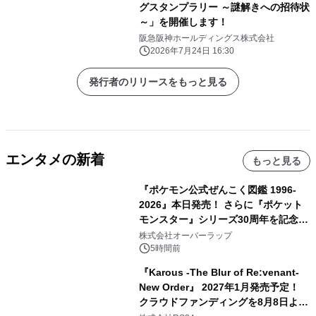
グスタンプラリー ～謎解きへの招待状
～」を開催します！
阪急阪神ホールディングス株式会社
2026年7月24日 16:30
発行者のリリースをもっと見る
エンタメの新着
もっと見る
『ポケモン公式ぜんこく図鑑 1996-
2026』本日発売！ さらに『ポケット
モンスター』シリーズ30周年を記念し
た画集『ポケットモンスター ビジュア
株式会社オーバーラップ
ルアートブック』の発売決定！ 2026
5時間前
年12月18日（金）、3冊同時発売！
『Karous -The Blur of Re:venant-
New Order』 2027年1月発売予定！
クラウドファンディングを8月8日より