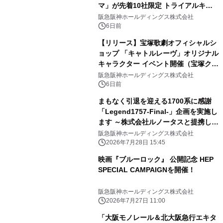
マ」が先着10社限定 トライアルキャ
ンペーンを開始
阪急阪神ホールディングス株式会社
6日前
【リリース】宝塚歌劇オフィシャルシ
ョップ 「キャトルレーヴ」オリジナル
キャラクター イベント開催（宝塚クリ
エイティブアーツ）
阪急阪神ホールディングス株式会社
6日前
まもなく引退を迎える1700系に感謝
「Legend1757-Final-」企画を実施し
ます ～株式会社ルノータスと提携し
「Legend1757記念腕時計」を発売し
阪急阪神ホールディングス株式会社
ます～
2026年7月28日 15:45
映画『ブルーロック』 公開記念 HEP
SPECIAL CAMPAIGNを開催！
阪急阪神ホールディングス株式会社
2026年7月27日 11:00
「大阪モノレール＆北大阪急行エキタ