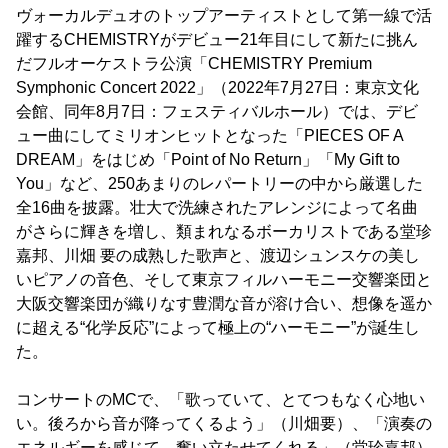
ヴォーカルデュオのトップアーティストとして第一線で活
躍するCHEMISTRYがデビュー21年目にして新たに挑ん
だフルオーケストラ公演「CHEMISTRY Premium
Symphonic Concert 2022」（2022年7月27日：東京文化
会館、同年8月7日：フェスティバルホール）では、デビ
ュー曲にしてミリオンヒットとなった「PIECES OF A
DREAM」をはじめ「Point of No Return」「My Gift to
You」など、250あまりのレパートリーの中から厳選した
全16曲を披露。壮大で洗練されたアレンジによって名曲
がさらに輝きを増し、類まれなるボーカリストである堂珍
嘉邦、川畑 要の成熟した歌声と、渡辺シュンスケの美し
いピアノの音色、そして東京フィルハーモニー交響楽団と
大阪交響楽団が織りなす豊潤な音が溶け合い、想像を遥か
に超える“化学反応”によって極上の“ハーモニー”が誕生し
た。
コンサートのMCで、「歌っていて、とてつもなく心地い
い。後ろから音が降ってくるよう」（川畑要）、「演奏の
エネルギーを感じて、奮い立たせてくれる」（堂珍嘉邦）