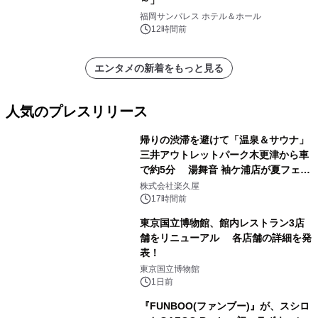
福岡サンパレス ホテル＆ホール
12時間前
エンタメの新着をもっと見る
人気のプレスリリース
帰りの渋滞を避けて「温泉＆サウナ」
三井アウトレットパーク木更津から車
で約5分 湯舞音 袖ケ浦店が夏フェア
1
メニューを提供
株式会社楽久屋
17時間前
東京国立博物館、館内レストラン3店
舗をリニューアル 各店舗の詳細を発
表！
2
東京国立博物館
1日前
『FUNBOO(ファンブー)』が、スシロ