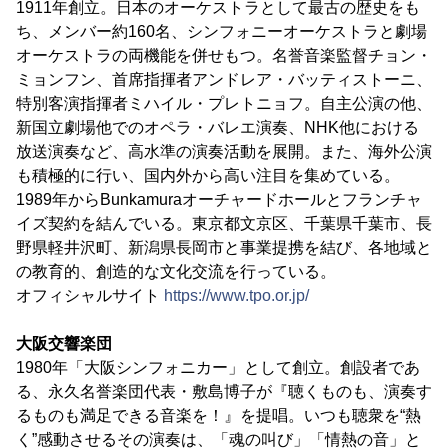
1911年創立。日本のオーケストラとして最古の歴史をも
ち、メンバー約160名、シンフォニーオーケストラと劇場
オーケストラの両機能を併せもつ。名誉音楽監督チョン・
ミョンフン、首席指揮者アンドレア・バッティストーニ、
特別客演指揮者ミハイル・プレトニョフ。自主公演の他、
新国立劇場他でのオペラ・バレエ演奏、NHK他における
放送演奏など、高水準の演奏活動を展開。また、海外公演
も積極的に行い、国内外から高い注目を集めている。
1989年からBunkamuraオーチャードホールとフランチャ
イズ契約を結んでいる。東京都文京区、千葉県千葉市、長
野県軽井沢町、新潟県長岡市と事業提携を結び、各地域と
の教育的、創造的な文化交流を行っている。
オフィシャルサイト
https://www.tpo.or.jp/
大阪交響楽団
1980年「大阪シンフォニカー」として創立。創設者であ
る、永久名誉楽団代表・敷島博子が『聴くものも、演奏す
るものも満足できる音楽を！』を提唱。いつも聴衆を“熱
く”感動させるその演奏は、「魂の叫び」「情熱の音」と