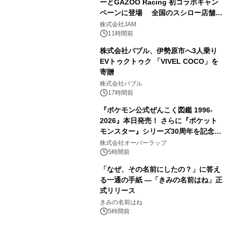
ーとGAZOO Racing 初コラボキャン
ペーンに登場 全国のスシロー店舗で
3
GR 4車種の FUNBOO(ミニカー)付き
株式会社JAM
メニューが展開されます
11時間前
株式会社バブル、伊勢原市へ3人乗り
EVトゥクトゥク 「VIVEL COCO」を
寄贈
4
株式会社バブル
17時間前
『ポケモン公式ぜんこく図鑑 1996-
2026』本日発売！ さらに『ポケット
モンスター』シリーズ30周年を記念し
5
た画集『ポケットモンスター ビジュア
株式会社オーバーラップ
ルアートブック』の発売決定！ 2026
5時間前
年12月18日（金）、3冊同時発売！
「なぜ、その名前にしたの？」に答え
る一通の手紙 ―「きみの名前はね」正
式リリース
6
きみの名前はね
5時間前