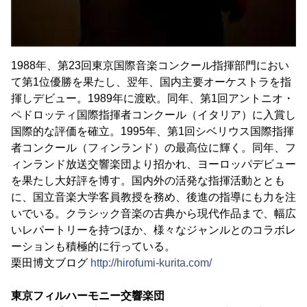
1988年、第23回東京国際音楽コンクール指揮部門におい
て第1位優勝を果たし、翌年、国内主要オーケストラを指
揮しデビュー。1989年に渡欧。同年、第1回アントニオ・
ペドロッティ国際指揮者コンクール（イタリア）に入賞し
国際的な評価を確立。1995年、第1回シベリウス国際指揮
者コンクール（フィンランド）の最高位に輝く。同年、フ
ィンランド放送交響楽団より招かれ、ヨーロッパデビュー
を果たし大好評を博す。国内外の活発な指揮活動ととも
に、国立音楽大学客員教授を務め、後進の指導にも力を注
いでいる。クラシック音楽の古典から現代作品まで、幅広
いレパートリーを持つほか、様々なジャンルとのコラボレ
ーションも積極的に行っている。
栗田博文ブログ
http://hirofumi-kurita.com/
東京フィルハーモニー交響楽団