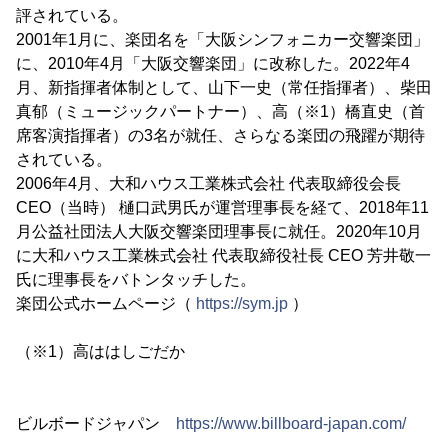
評されている。
2001年1月に、楽団名を「大阪シンフォニカー交響楽団」
に、2010年4月「大阪交響楽団」に改称した。2022年4
月、新指揮者体制として、山下一史（常任指揮者）、柴田
真郁（ミュージックパートナー）、高（※1）橋直史（首
席客演指揮者）の3名が就任、さらなる楽団の飛躍が期待
されている。
2006年4月、大和ハウス工業株式会社 代表取締役会長
CEO（当時） 樋口武男氏が運営理事長を経て、2018年11
月公益社団法人大阪交響楽団理事長に就任。2020年10月
に大和ハウス工業株式会社 代表取締役社長 CEO 芳井敬一
氏に理事長をバトンタッチした。
楽団公式ホームページ（
https://sym.jp
）
（※1）高ははしごだか
ビルボードジャパン
https://www.billboard-japan.com/