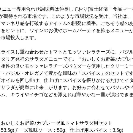
風メニュー専用合わせ調味料は伸長しており(富士経済「食品マ
拡大が期待される市場です。このような市場状況を受け、当社は
、マンネリ感を打破するアイテムの開発に着手。ごちそう感の
」をヒントに、ワインのお供やホームパーティを飾るメニュー
を市場投入します。
スライスし重ね合わせたトマトとモッツァレラチーズに、バジ
イタリア発祥のサラダメニューです。『おいしくお野菜♪カプレ
と相性の良いモッツァレラチーズパウダーを使用したクリーミ
ウ・バジル・オレガノで豊かな風味の「スパイス」のセットで
ブオイルを回し掛け、仕上げにスパイスを振りかけるだけでイ
トサラダが簡単に出来上がります。お好みに合わせてバジルや
ハム、キウイやイチゴなどを添えれば華やかな一皿が演出でき
くお野菜♪カプレーゼ風トマトサラダ用セット
チーズ風味ソース：50g、仕上げ用スパイス：3.5g)