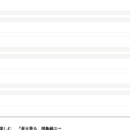
楽しむ 『炭火香る 焼鳥鍋スー