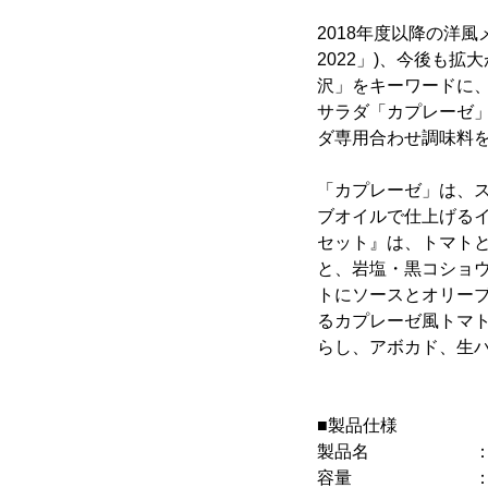
2018年度以降の洋
2022」)、今後も
沢」をキーワードに
サラダ「カプレーゼ
ダ専用合わせ調味料
「カプレーゼ」は、
ブオイルで仕上げる
セット』は、トマト
と、岩塩・黒コショ
トにソースとオリー
るカプレーゼ風トマ
らし、アボカド、生
■製品仕様
製品名 ：おいし
容量 ：53.5g(