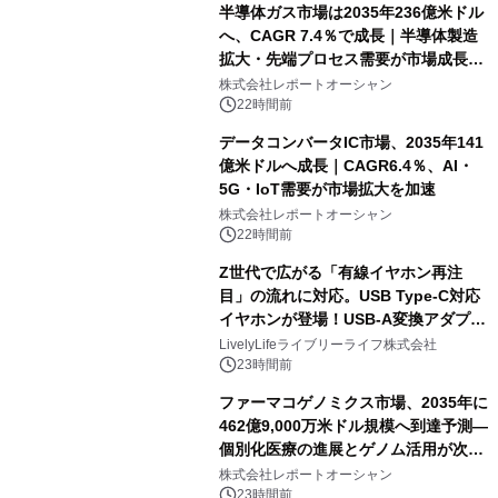
半導体ガス市場は2035年236億米ドル
へ、CAGR 7.4％で成長｜半導体製造
拡大・先端プロセス需要が市場成長を
加速
株式会社レポートオーシャン
22時間前
データコンバータIC市場、2035年141
億米ドルへ成長｜CAGR6.4％、AI・
5G・IoT需要が市場拡大を加速
株式会社レポートオーシャン
22時間前
Z世代で広がる「有線イヤホン再注
目」の流れに対応。USB Type-C対応
イヤホンが登場！USB-A変換アダプタ
ー付きでスマホからパソコンまで幅広
LivelyLifeライブリーライフ株式会社
く活用可能
23時間前
ファーマコゲノミクス市場、2035年に
462億9,000万米ドル規模へ到達予測―
個別化医療の進展とゲノム活用が次世
代ヘルスケア投資を加速
株式会社レポートオーシャン
23時間前