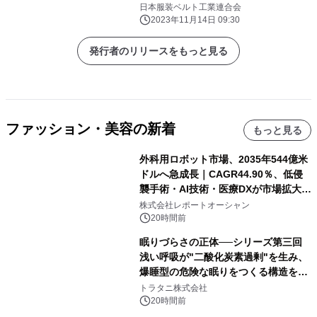
日本服装ベルト工業連合会
2023年11月14日 09:30
発行者のリリースをもっと見る
ファッション・美容の新着
もっと見る
外科用ロボット市場、2035年544億米
ドルへ急成長｜CAGR44.90％、低侵
襲手術・AI技術・医療DXが市場拡大を
牽引
株式会社レポートオーシャン
20時間前
眠りづらさの正体──シリーズ第三回
浅い呼吸が"二酸化炭素過剰"を生み、
爆睡型の危険な眠りをつくる構造を解
説
トラタニ株式会社
20時間前