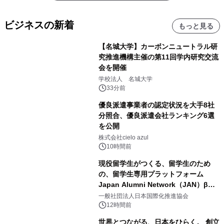
ビジネスの新着
もっと見る
【名城大学】カーボンニュートラル研
究推進機構主催の第11回学内研究交流
会を開催
学校法人 名城大学
33分前
優良派遣事業者の認定状況を大手8社
分照合、優良派遣会社ランキング6選
を公開
株式会社cielo azul
10時間前
現役留学生がつくる、留学生のため
の、留学生専用プラットフォーム
Japan Alumni Network（JAN）β版
をリリース
一般社団法人日本国際化推進協会
12時間前
世界とつながる、日本をひらく。 創立