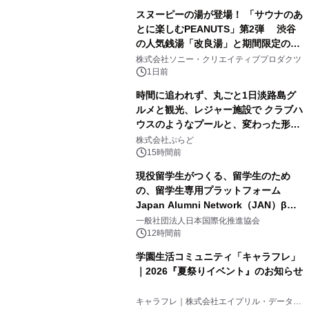
スヌーピーの湯が登場！ 「サウナのあ
とに楽しむPEANUTS」第2弾 渋谷
の人気銭湯「改良湯」と期間限定のコ
1
ラボレーション サウナイキタイコラ
株式会社ソニー・クリエイティブプロダクツ
ボグッズも発売決定！
1日前
時間に追われず、丸ごと1日淡路島グ
ルメと観光、レジャー施設で クラブハ
ウスのようなプールと、変わった形の
2
サウナも 「THE BOXY AWAJI」のお
株式会社ぷらど
得な素泊まり連泊プランで
15時間前
現役留学生がつくる、留学生のため
の、留学生専用プラットフォーム
Japan Alumni Network（JAN）β版
3
をリリース
一般社団法人日本国際化推進協会
12時間前
学園生活コミュニティ「キャラフレ」
｜2026『夏祭りイベント』のお知らせ
4
キャラフレ｜株式会社エイプリル・データ・