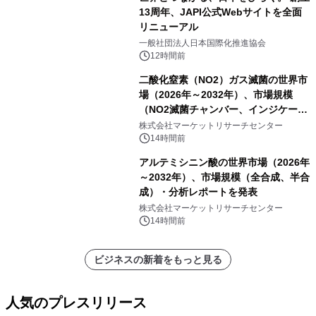
13周年、JAPI公式Webサイトを全面
リニューアル
一般社団法人日本国際化推進協会
12時間前
二酸化窒素（NO2）ガス滅菌の世界市
場（2026年～2032年）、市場規模
（NO2滅菌チャンバー、インジケータ
ーおよびモニタリングシステム、その
株式会社マーケットリサーチセンター
他）・分析レポートを発表
14時間前
アルテミシニン酸の世界市場（2026年
～2032年）、市場規模（全合成、半合
成）・分析レポートを発表
株式会社マーケットリサーチセンター
14時間前
ビジネスの新着をもっと見る
人気のプレスリリース