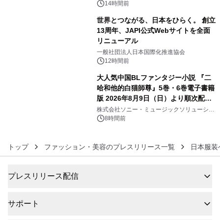
デザインズ
14時間前
世界とつながる、日本をひらく。 創立
13周年、JAPI公式Webサイトを全面
リニューアル
5
一般社団法人日本国際化推進協会
12時間前
大人気中国BLファンタジー小説 『二
哈和他的白猫師尊』5巻・6巻電子書籍
版 2026年8月9日（日）より順次配信
6
開始
株式会社ソニー・ミュージックソリューショ
ンズ
8時間前
トップ
ファッション・美容のプレスリリース一覧
日本服装
プレスリリース配信
サポート