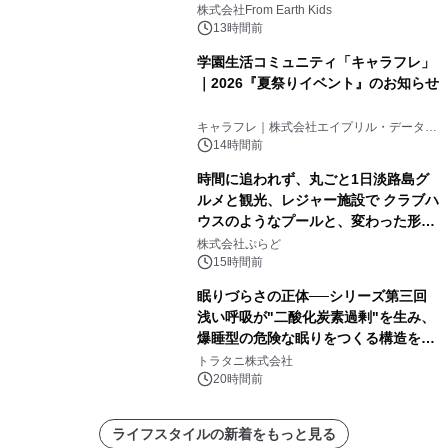
(日)開催
株式会社From Earth Kids
13時間前
学園生活コミュニティ「キャラフレ」
｜2026『夏祭りイベント』のお知らせ
キャラフレ｜株式会社エイプリル・データ・
デザインズ
14時間前
時間に追われず、丸ごと1日淡路島グ
ルメと観光、レジャー施設で クラブハ
ウスのようなプールと、変わった形の
サウナも 「THE BOXY AWAJI」のお
株式会社ぷらど
得な素泊まり連泊プランで
15時間前
眠りづらさの正体──シリーズ第三回
浅い呼吸が"二酸化炭素過剰"を生み、
爆睡型の危険な眠りをつくる構造を解
説
トラタニ株式会社
20時間前
ライフスタイルの新着をもっと見る