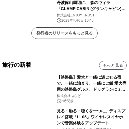
丹波篠山周辺に、 森のヴィラ
「GLAMP CABIN (グランキャビン)」
が 満開の桜とともにオープン！
株式会社ENJOY TRUST
2023年4月6日 10:45
発行者のリリースをもっと見る
旅行の新着
もっと見る
【淡路島】愛犬と一緒に過ごせる宿
で、一緒に泊まり、一緒にご飯 愛犬専
用の淡路島グルメ、ドッグランにミニ
プール グランピングとトレーラーハウ
株式会社ぷらど
スの2施設で
3時間前
見る・触る・聴くを一つに。ディスプ
レイ搭載「LL05」ワイヤレスイヤホ
ンで音楽体験をアップデート