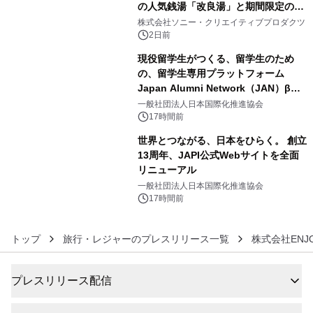
の人気銭湯「改良湯」と期間限定のコ
4
ラボレーション サウナイキタイコラ
株式会社ソニー・クリエイティブプロダクツ
ボグッズも発売決定！
2日前
現役留学生がつくる、留学生のため
の、留学生専用プラットフォーム
Japan Alumni Network（JAN）β版
5
をリリース
一般社団法人日本国際化推進協会
17時間前
世界とつながる、日本をひらく。 創立
13周年、JAPI公式Webサイトを全面
リニューアル
6
一般社団法人日本国際化推進協会
17時間前
トップ
旅行・レジャーのプレスリリース一覧
株式会社ENJO
プレスリリース配信