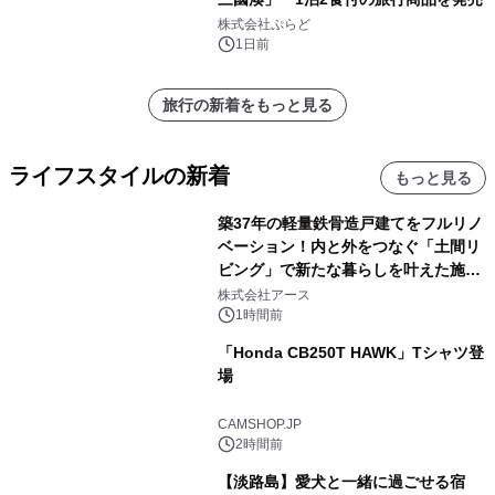
株式会社ぷらど
1日前
旅行の新着をもっと見る
ライフスタイルの新着
もっと見る
築37年の軽量鉄骨造戸建てをフルリノ
ベーション！内と外をつなぐ「土間リ
ビング」で新たな暮らしを叶えた施工
事例を株式会社アースが公開
株式会社アース
1時間前
「Honda CB250T HAWK」Tシャツ登
場
CAMSHOP.JP
2時間前
【淡路島】愛犬と一緒に過ごせる宿