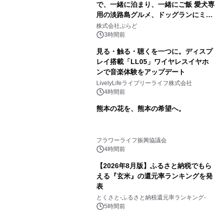
で、一緒に泊まり、一緒にご飯 愛犬専
用の淡路島グルメ、ドッグランにミニ
プール グランピングとトレーラーハウ
株式会社ぷらど
スの2施設で
3時間前
見る・触る・聴くを一つに。ディスプ
レイ搭載「LL05」ワイヤレスイヤホ
ンで音楽体験をアップデート
LivelyLifeライブリーライフ株式会社
4時間前
熊本の花を、熊本の希望へ。
フラワーライフ振興協議会
4時間前
【2026年8月版】ふるさと納税でもら
える『玄米』の還元率ランキングを発
表
とくさと-ふるさと納税還元率ランキング-
5時間前