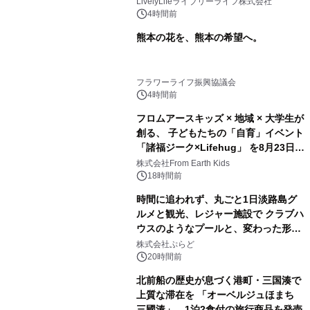
LivelyLifeライブリーライフ株式会社
4時間前
熊本の花を、熊本の希望へ。
フラワーライフ振興協議会
4時間前
フロムアースキッズ × 地域 × 大学生が
創る、 子どもたちの「自育」イベント
「諸福ジーク×Lifehug」 を8月23日
(日)開催
株式会社From Earth Kids
18時間前
時間に追われず、丸ごと1日淡路島グ
ルメと観光、レジャー施設で クラブハ
ウスのようなプールと、変わった形の
サウナも 「THE BOXY AWAJI」のお
株式会社ぷらど
得な素泊まり連泊プランで
20時間前
北前船の歴史が息づく港町・三国湊で
上質な滞在を 「オーベルジュほまち
三國湊」 1泊2食付の旅行商品を発売