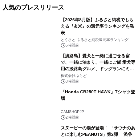
人気のプレスリリース
【2026年8月版】ふるさと納税でもら
える『玄米』の還元率ランキングを発
表
1
とくさと-ふるさと納税還元率ランキング-
5時間前
【淡路島】愛犬と一緒に過ごせる宿
で、一緒に泊まり、一緒にご飯 愛犬専
用の淡路島グルメ、ドッグランにミニ
2
プール グランピングとトレーラーハウ
株式会社ぷらど
スの2施設で
3時間前
「Honda CB250T HAWK」Tシャツ登
場
3
CAMSHOP.JP
2時間前
スヌーピーの湯が登場！ 「サウナのあ
とに楽しむPEANUTS」第2弾 渋谷