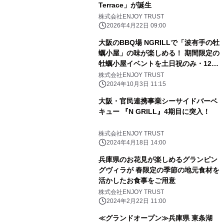
Terrace」が誕生
株式会社ENJOY TRUST
2026年4月22日 09:00
大阪のBBQ場 NGRILLで「波有手の牡
蠣小屋」の味が楽しめる！ 期間限定の
牡蠣小屋イベントを土日祝のみ・12月
7日から開催
株式会社ENJOY TRUST
2024年10月3日 11:15
大阪・官民連携事業シーサイドバーベ
キュー 『N GRILL』4期目に突入！
株式会社ENJOY TRUST
2024年4月18日 14:00
兵庫県のお花見が楽しめるグランピン
グヴィラが 春限定の季節の地元食材を
活かしたお食事をご用意
株式会社ENJOY TRUST
2024年2月22日 11:00
≪グランドオープン≫兵庫県 東条湖