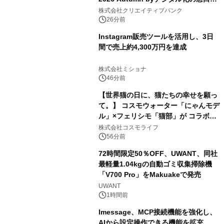
開催
株式会社クリエイティブバンク
26分前
Instagram販売ツールを活用し、3日
間で売上約4,300万円を達成
株式会社ミショナ
46分前
【世界猫の日に、猫たちの幸せを願っ
て。】 コスモウォーター「にゃんモデ
ル」×フェリシモ「猫部」が コラボキ
ャンペーンを実施
株式会社コスモライフ
56分前
72時間限定50％OFF、UWANT、同社
最軽量1.04kgの自動ゴミ収集掃除機
「V700 Pro」をMakuakeで発売
UWANT
1時間前
lmessage、MCP接続機能を強化し、
AIから設定操作できる機能を拡充