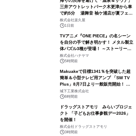
帰りの渋滞を避けて「温泉＆サウナ」
三井アウトレットパーク木更津から車
で約5分 湯舞音 袖ケ浦店が夏フェア
2
メニューを提供
株式会社楽久屋
1日前
TVアニメ『ONE PIECE』の名シーン
を自分の手で解き明かす！ メタル製立
体パズル3種が登場！ ～ストーリーと
3
ギミックが融合した 大人の体験型パズ
株式会社ハナヤマ
ルが8月7日(金)12時より先行予約受付
5時間前
開始～
Makuakeで目標1341％を突破した超
簡単＆小型テレビ用アンプ 「SW TV
Plus」8月7日より一般販売開始！ ケ
4
ーブル1本つなぐだけ、テレビの音が
城下工業株式会社
ぐっと豊かに
6時間前
ドラッグストアモリ みらいプロジェ
クト 「子どもお仕事参観デー2026」
を開催！
5
株式会社ドラッグストアモリ
3時間前