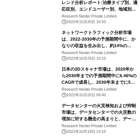
レンド分析レポート:治療タイプ別、適
応症別、エンドユーザー別、地域別、
セグメント別予測(2021~2030年)
Research Nester Private Limited
2022年10月20日 10:50
ネットワークトラフィック分析市場
は、2022-2030年の予測期間中に、か
なりの収益を生み出し、約14%の
CAGRで成長すると推定されていま
Research Nester Private Limited
す。
2022年10月20日 10:10
日本の3Dスキャナ市場は、2020年か
ら2030年までの予測期間中に6.46%の
CAGRで成長し、2030年末までに5億
300万米ドルの収益を得ると推定され
Research Nester Private Limited
ています。
2022年10月20日 09:40
データセンターの火災検知および抑制
市場は、データセンターでの火災数の
増加に対する懸念の高まりと、データ
センターのラック密度の年々の増加に
Research Nester Private Limited
起因する可能性があります。
2022年10月19日 14:10