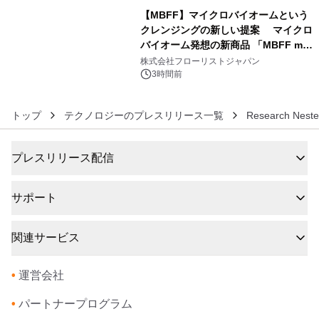
【MBFF】マイクロバイオームという
クレンジングの新しい提案 マイクロ
バイオーム発想の新商品 「MBFF mb
6
クレンジングPRO」を2026年8月6日
株式会社フローリストジャパン
発売
3時間前
トップ
テクノロジーのプレスリリース一覧
Research Nester
プレスリリース配信
サポート
関連サービス
•
運営会社
•
パートナープログラム