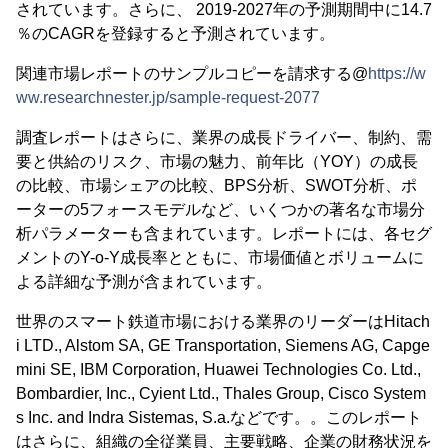
されています。さらに、 2019-2027年の予測期間中に14.7
％のCAGRを登録すると予測されています。
関連市場レポートのサンプルコピーを請求する@
https://w
ww.researchnester.jp/sample-request-2077
調査レポートはさらに、業界の成長ドライバー、制約、需
要と供給のリスク、市場の魅力、前年比（YOY）の成長
の比較、市場シェアの比較、BPS分析、SWOT分析、ポ
ーターの5フォースモデルなど、いくつかの著名な市場分
析パラメーターも含まれています。レポートには、各セグ
メントのY-o-Y成長率とともに、市場価値とボリュームに
よる詳細な予測が含まれています。
世界のスマート鉄道市場における業界のリーダーはHitach
i LTD., Alstom SA, GE Transportation, Siemens AG, Capge
mini SE, IBM Corporation, Huawei Technologies Co. Ltd.,
Bombardier, Inc., Cyient Ltd., Thales Group, Cisco System
s Inc. and Indra Sistemas, S.a.などです。。このレポート
はさらに、組織の全従業員、主要戦略、企業の財務状況を