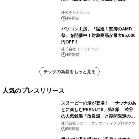
株式会社ミショナ
4時間前
パソコン工房、『猛進！怒涛のAMD
祭』を開催中！対象商品が最大65,000
円OFF！
株式会社ユニットコム
4時間前
テックの新着をもっと見る
人気のプレスリリース
スヌーピーの湯が登場！ 「サウナのあ
とに楽しむPEANUTS」第2弾 渋谷
の人気銭湯「改良湯」と期間限定のコ
1
ラボレーション サウナイキタイコラ
株式会社ソニー・クリエイティブプロダクツ
ボグッズも発売決定！
6時間前