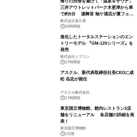
帰りの渋滞を避けて「温泉＆サウナ」
三井アウトレットパーク木更津から車
で約5分 湯舞音 袖ケ浦店が夏フェア
1
メニューを提供
株式会社楽久屋
20時間前
進化したトータルステーションのエン
トリーモデル 『GM-120シリーズ』を
発売
2
株式会社トプコン
17時間前
アスクル、新代表取締役社長CEOに成
松 岳志が就任
3
アスクル株式会社
17時間前
東京国立博物館、館内レストラン3店
舗をリニューアル 各店舗の詳細を発
表！
4
東京国立博物館
1日前