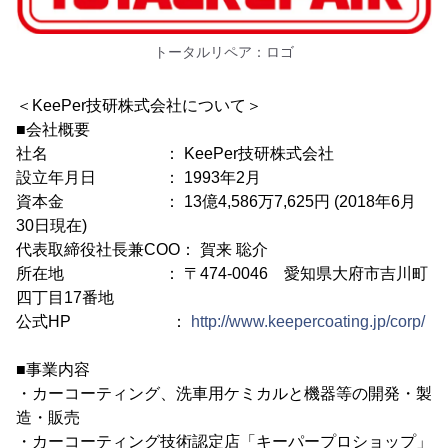
トータルリペア：ロゴ
＜KeePer技研株式会社について＞
■会社概要
社名 ： KeePer技研株式会社
設立年月日 ： 1993年2月
資本金 ： 13億4,586万7,625円 (2018年6月
30日現在)
代表取締役社長兼COO： 賀来 聡介
所在地 ： 〒474-0046 愛知県大府市吉川町
四丁目17番地
公式HP ：
http://www.keepercoating.jp/corp/
■事業内容
・カーコーティング、洗車用ケミカルと機器等の開発・製
造・販売
・カーコーティング技術認定店「キーパープロショップ」