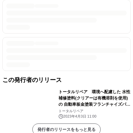
この発行者のリリース
トータルリペア 環境へ配慮した 水性
補修塗料(クリアーは有機溶剤を使用)
の 自動車板金塗装フランチャイズパッ
ケージの提供開始 4月3日からデリ
トータルリペア
バリーモデルの講習をスタート
2023年4月3日 11:00
発行者のリリースをもっと見る