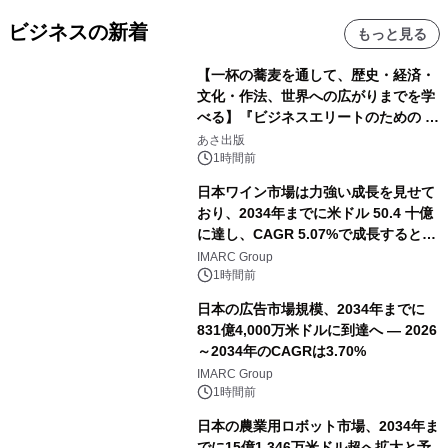
ビジネスの新着
もっと見る
【一杯の蕎麦を通して、歴史・経済・
文化・作法、世界への広がりまでを学
べる】『ビジネスエリートのための 教
養としての蕎麦』2026年8月25日
あさ出版
（火）発売
1時間前
日本ワイン市場は力強い成長を見せて
おり、2034年までに米ドル 50.4 十億
に達し、CAGR 5.07%で成長すると予
測
IMARC Group
1時間前
日本の広告市場規模、2034年までに
831億4,000万米ドルに到達へ ― 2026
～2034年のCAGRは3.70%
IMARC Group
1時間前
日本の農業用ロボット市場、2034年ま
でに15億1,346万米ドル超へ拡大と予