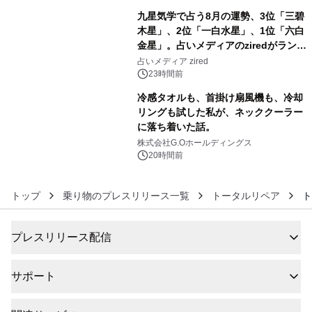
九星気学で占う8月の運勢、3位「三碧
木星」、2位「一白水星」、1位「六白
金星」。占いメディアのziredがランキ
5
ングを発表
占いメディア zired
23時間前
冷感タオルも、首掛け扇風機も、冷却
リングも試した私が、ネッククーラー
に落ち着いた話。
6
株式会社G.Oホールディングス
20時間前
トップ
乗り物のプレスリリース一覧
トータルリペア
ト
プレスリリース配信
サポート