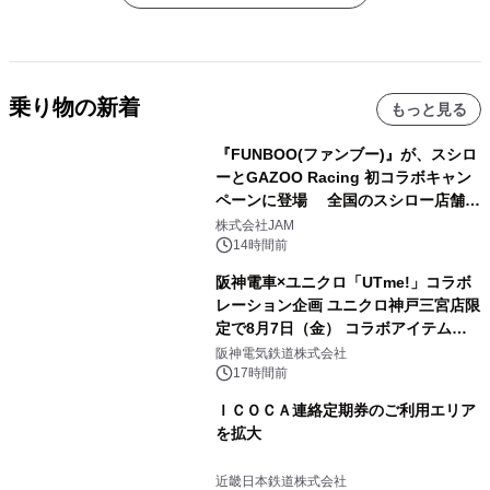
乗り物の新着
もっと見る
『FUNBOO(ファンブー)』が、スシロ
ーとGAZOO Racing 初コラボキャン
ペーンに登場 全国のスシロー店舗で
GR 4車種の FUNBOO(ミニカー)付き
株式会社JAM
メニューが展開されます
14時間前
阪神電車×ユニクロ「UTme!」コラボ
レーション企画 ユニクロ神戸三宮店限
定で8月7日（金） コラボアイテムが
発売決定！
阪神電気鉄道株式会社
17時間前
ＩＣＯＣＡ連絡定期券のご利用エリア
を拡大
近畿日本鉄道株式会社