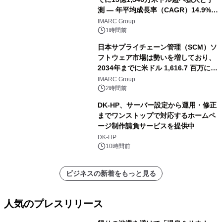
測 ― 年平均成長率（CAGR）14.9%を
記録
IMARC Group
1時間前
日本サプライチェーン管理（SCM）ソ
フトウェア市場は勢いを増しており、
2034年までに米ドル 1,616.7 百万に達
し、CAGR 3.42%で成長すると予測
IMARC Group
2時間前
DK-HP、サーバー設定から運用・修正
までワンストップで対応するホームペ
ージ制作請負サービスを提供中
DK-HP
10時間前
ビジネスの新着をもっと見る
人気のプレスリリース