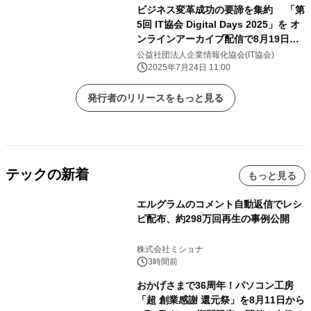
ビジネス変革成功の要諦を集約 「第
5回 IT協会 Digital Days 2025」を オ
ンラインアーカイブ配信で8月19日か
ら開催
公益社団法人企業情報化協会(IT協会)
2025年7月24日 11:00
発行者のリリースをもっと見る
テックの新着
もっと見る
エルグラムのコメント自動返信でレシ
ピ配布、約298万回再生の事例公開
株式会社ミショナ
3時間前
おかげさまで36周年！パソコン工房
「超 創業感謝 還元祭」を8月11日から