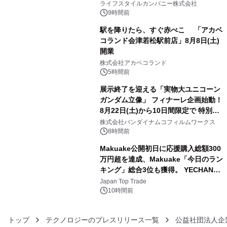
い、ポップでキュートなコレクショ
ライフスタイルカンパニー株式会社
ン。
9時間前
駅を降りたら、すぐ赤べこ 「アカベ
コランド会津若松駅前店」8月8日(土)
開業
4
株式会社アカベコランド
5時間前
展示終了を迎える「実物大ユニコーン
ガンダム立像」 フィナーレ企画始動！
8月22日(土)から10日間限定で 特別映
5
像『UNICORN GUNDAM Statue ―
株式会社バンダイナムコフィルムワークス
BEYOND POSSIBILITY ―』を上映！
8時間前
Makuake公開初日に応援購入総額300
万円超を達成、Makuake「今日のラン
キング」総合3位も獲得。 YECHAN音
6
浴シンギングボウル第2弾の大型サイ
Japan Top Trade
ズ（XL・2XL・3XL）を先行販売中
10時間前
トップ
テクノロジーのプレスリリース一覧
公益社団法人企業