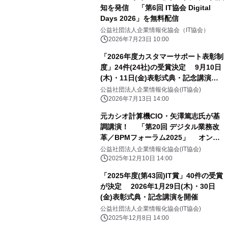
知を発信 「第6回 IT協会 Digital
Days 2026」を無料配信
公益社団法人企業情報化協会（IT協会）
2026年7月23日 10:00
「2026年度カスタマーサポート表彰制
度」24件(24社)の受賞決定 9月10日
(木)・11日(金)表彰式典・記念講演を
開催
公益社団法人企業情報化協会(IT協会)
2026年7月13日 14:00
元カシオ計算機CIO・矢澤篤志氏が基
調講演！ 「第20回 デジタル業務改
革／BPMフォーラム2025」 オンラ
イン開催
公益社団法人企業情報化協会(IT協会)
2025年12月10日 14:00
「2025年度(第43回)IT賞」40件の受賞
が決定 2026年1月29日(木)・30日
(金)表彰式典・記念講演を開催
公益社団法人企業情報化協会(IT協会)
2025年12月8日 14:00