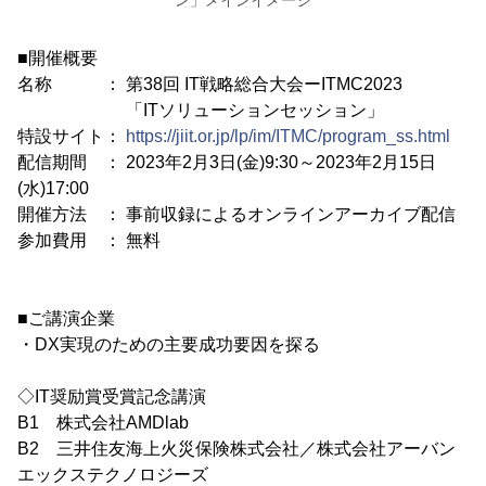
■開催概要
名称 ： 第38回 IT戦略総合大会ーITMC2023
「ITソリューションセッション」
特設サイト：
https://jiit.or.jp/lp/im/ITMC/program_ss.html
配信期間 ： 2023年2月3日(金)9:30～2023年2月15日
(水)17:00
開催方法 ： 事前収録によるオンラインアーカイブ配信
参加費用 ： 無料
■ご講演企業
・DX実現のための主要成功要因を探る
◇IT奨励賞受賞記念講演
B1 株式会社AMDlab
B2 三井住友海上火災保険株式会社／株式会社アーバン
エックステクノロジーズ