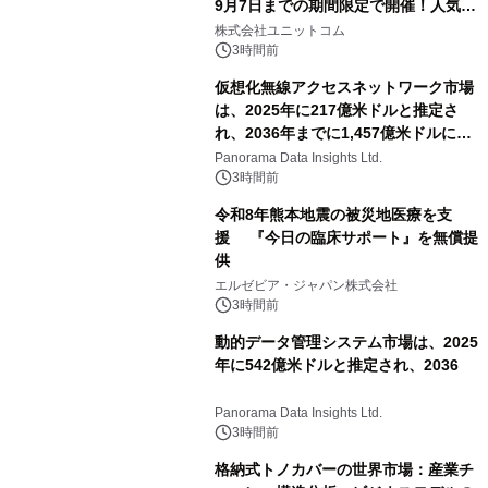
9月7日までの期間限定で開催！人気の
ゲーミングPCや高性能ノートPCなど
株式会社ユニットコム
対象iiyama PCのご購入で最大3万円分
3時間前
相当を還元
仮想化無線アクセスネットワーク市場
は、2025年に217億米ドルと推定さ
れ、2036年までに1,457億米ドルに達
すると予測されており、予測期間
Panorama Data Insights Ltd.
（2026年～2036年）
3時間前
令和8年熊本地震の被災地医療を支
援 『今日の臨床サポート』を無償提
供
エルゼビア・ジャパン株式会社
3時間前
動的データ管理システム市場は、2025
年に542億米ドルと推定され、2036
Panorama Data Insights Ltd.
3時間前
格納式トノカバーの世界市場：産業チ