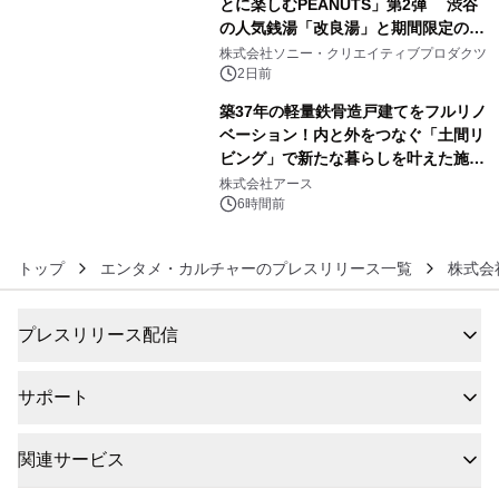
とに楽しむPEANUTS」第2弾 渋谷
の人気銭湯「改良湯」と期間限定のコ
5
ラボレーション サウナイキタイコラ
株式会社ソニー・クリエイティブプロダクツ
ボグッズも発売決定！
2日前
築37年の軽量鉄骨造戸建てをフルリノ
ベーション！内と外をつなぐ「土間リ
ビング」で新たな暮らしを叶えた施工
6
事例を株式会社アースが公開
株式会社アース
6時間前
トップ
エンタメ・カルチャーのプレスリリース一覧
株式会
プレスリリース配信
サポート
関連サービス