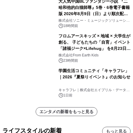
大人気中国BLファンタジー小説 『二
哈和他的白猫師尊』5巻・6巻電子書籍
版 2026年8月9日（日）より順次配信
開始
株式会社ソニー・ミュージックソリューショ
ンズ
18時間前
フロムアースキッズ × 地域 × 大学生が
創る、 子どもたちの「自育」イベント
「諸福ジーク×Lifehug」 を8月23日
(日)開催
株式会社From Earth Kids
23時間前
学園生活コミュニティ「キャラフレ」
｜2026『夏祭りイベント』のお知らせ
キャラフレ｜株式会社エイプリル・データ・
デザインズ
1日前
エンタメの新着をもっと見る
ライフスタイルの新着
もっと見る