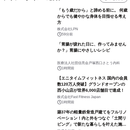
「もう歳だから」と諦める前に。 何歳
からでも健やかな身体を目指せる考え
方
株式会社LPN
59分前
「胃腸が疲れた日に、作ってみません
か？」胃腸にやさしいレシピ
医療法人社団信亮会戸塚西口さとう内科
1時間前
【エニタイムフィットネス 国内の会員
数120万人突破】グランドオープンの
西小山店が世界6,000店舗目で達成！
株式会社Fast Fitness Japan
1時間前
築37年の軽量鉄骨造戸建てをフルリノ
ベーション！内と外をつなぐ「土間リ
ビング」で新たな暮らしを叶えた施工