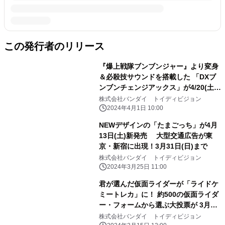
この発行者のリリース
『爆上戦隊ブンブンジャー』より変身
＆必殺技サウンドを搭載した 「DXブ
ンブンチェンジアックス」が4/20(土)
発売！
株式会社バンダイ トイディビジョン
2024年4月1日 10:00
NEWデザインの「たまごっち」が4月
13日(土)新発売 大型交通広告が東
京・新宿に出現！3月31日(日)まで
株式会社バンダイ トイディビジョン
2024年3月25日 11:00
君が選んだ仮面ライダーが「ライドケ
ミートレカ」に！ 約500の仮面ライダ
ー・フォームから選ぶ大投票が 3月15
日からスタート！
株式会社バンダイ トイディビジョン