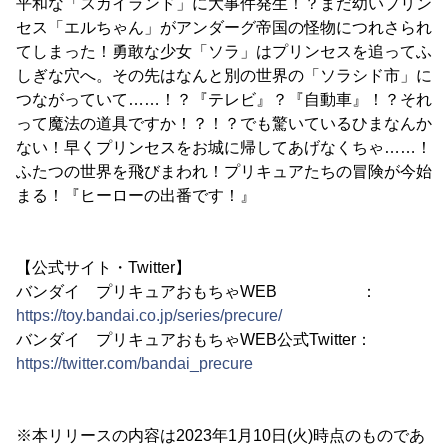
平和な「スカイランド」に大事件発生！？まだ幼いプリン
セス「エルちゃん」がアンダーグ帝国の怪物につれさられ
てしまった！勇敢な少女「ソラ」はプリンセスを追ってふ
しぎな穴へ。その先はなんと別の世界の「ソラシド市」に
つながっていて……！？『テレビ』？『自動車』！？それ
って魔法の道具ですか！？！？でも驚いているひまなんか
ない！早くプリンセスをお城に帰してあげなくちゃ……！
ふたつの世界を飛びまわれ！プリキュアたちの冒険が今始
まる！『ヒーローの出番です！』
【公式サイト・Twitter】
バンダイ プリキュアおもちゃWEB ：
https://toy.bandai.co.jp/series/precure/
バンダイ プリキュアおもちゃWEB公式Twitter：
https://twitter.com/bandai_precure
※本リリースの内容は2023年1月10日(火)時点のものであ