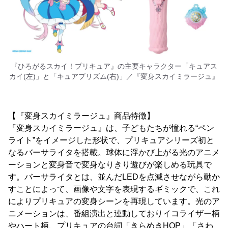
『ひろがるスカイ！プリキュア』の主要キャラクター「キュアス
カイ(左)」と「キュアプリズム(右)」／『変身スカイミラージュ』
【『変身スカイミラージュ』商品特徴】
『変身スカイミラージュ』は、子どもたちが憧れる“ペン
ライト”をイメージした形状で、プリキュアシリーズ初と
なるバーサライタを搭載。球体に浮かび上がる光のアニメ
ーションと変身音で変身なりきり遊びが楽しめる玩具で
す。バーサライタとは、並んだLEDを点滅させながら動か
すことによって、画像や文字を表現するギミックで、これ
によりプリキュアの変身シーンを再現しています。光のア
ニメーションは、番組演出と連動しておりイコライザー柄
やハート柄、プリキュアの台詞「きらめきHOP」「さわ