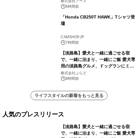
事例を株式会社アースが公開
株式会社アース
6時間前
「Honda CB250T HAWK」Tシャツ登
場
CAMSHOP.JP
7時間前
【淡路島】愛犬と一緒に過ごせる宿
で、一緒に泊まり、一緒にご飯 愛犬専
用の淡路島グルメ、ドッグランにミニ
プール グランピングとトレーラーハウ
株式会社ぷらど
スの2施設で
8時間前
ライフスタイルの新着をもっと見る
人気のプレスリリース
【淡路島】愛犬と一緒に過ごせる宿
で、一緒に泊まり、一緒にご飯 愛犬専