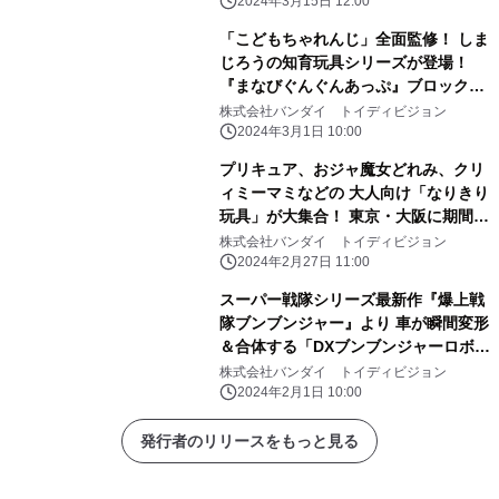
2024年3月15日 12:00
「こどもちゃれんじ」全面監修！ しま
じろうの知育玩具シリーズが登場！
『まなびぐんぐんあっぷ』ブロック＆
ねんどを4月20日に発売！
株式会社バンダイ トイディビジョン
2024年3月1日 10:00
プリキュア、おジャ魔女どれみ、クリ
ィミーマミなどの 大人向け「なりきり
玩具」が大集合！ 東京・大阪に期間限
定ポップアップストアがオープン
株式会社バンダイ トイディビジョン
2024年2月27日 11:00
スーパー戦隊シリーズ最新作『爆上戦
隊ブンブンジャー』より 車が瞬間変形
＆合体する「DXブンブンジャーロボ」
が登場！ 変身アイテムと武器アイテム
株式会社バンダイ トイディビジョン
も同時発売！
2024年2月1日 10:00
発行者のリリースをもっと見る