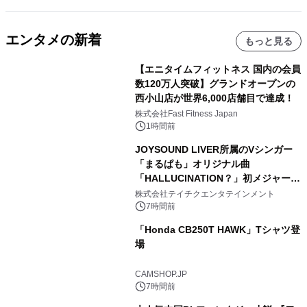
エンタメの新着
もっと見る
【エニタイムフィットネス 国内の会員
数120万人突破】グランドオープンの
西小山店が世界6,000店舗目で達成！
株式会社Fast Fitness Japan
1時間前
JOYSOUND LIVER所属のVシンガー
「まるぱも」オリジナル曲
「HALLUCINATION？」初メジャー配
信リリース決定！
株式会社テイチクエンタテインメント
7時間前
「Honda CB250T HAWK」Tシャツ登
場
CAMSHOP.JP
7時間前