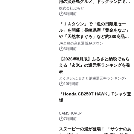
用の淡路島グルメ、ドッグランにミニ
1
プール グランピングとトレーラーハウ
株式会社ぷらど
スの2施設で
8時間前
「ＪＡタウン」で「魚の日限定セー
ル」を開催！長崎県産「黄金あなご」
や「天然本まぐろ」など約280商品を
2
販売！～毎月１０日の定例企画～
JA全農の産直通販JAタウン
3時間前
【2026年8月版】ふるさと納税でもら
える『玄米』の還元率ランキングを発
表
3
とくさと-ふるさと納税還元率ランキング-
10時間前
「Honda CB250T HAWK」Tシャツ登
場
4
CAMSHOP.JP
7時間前
スヌーピーの湯が登場！ 「サウナのあ