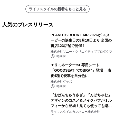
ライフスタイルの新着をもっと見る
人気のプレスリリース
PEANUTS BOOK FAIR 2026が スヌ
ーピーの誕生日の8月10日より 全国の
書店123店舗で開催！
1
株式会社ソニー・クリエイティブプロダクツ
8時間前
エリミネーター/SE専用シート
「GOODSEAT “COBRA”」登場 表
皮4種で愛車を自分色に
2
株式会社グッズ
5時間前
『おぱんちゅうさぎ』『んぽちゃむ』
デザインのコスメ＆メイクパフがミル
フィーから登場！見ても使っても楽し
3
い、ポップでキュートなコレクショ
ライフスタイルカンパニー株式会社