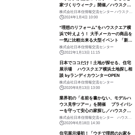
家づくりウィーク」開催／ハウスクエ
ア横浜 インテリアトークショーや落
株式会社日本住情報交流センター ハウスクエ
ア横浜
語寄席が入場無料
2024年1月4日 10:00
“理想のリフォーム”をハウスクエア横
浜で叶えよう！ 大手メーカーの商品を
一気に比較出来る大型イベント 「新春
リフォームまつり」1/29(土)、
株式会社日本住情報交流センター
1/30(日)開催
2022年1月13日 11:15
日本でココだけ！土地が探せる、住宅
展示場 ハウスクエア横浜土地探し相
談 byランディカウンターOPEN
株式会社日本住情報交流センター
2020年8月13日 13:00
業界初の「名前を書かない、モデルハ
ウス見学ツアー」を開催 プライバシ
ーを守って安心の家探し／ハウスクエ
ア横浜
株式会社日本住情報交流センター ハウスク
エア横浜
2020年6月18日 14:30
住宅展示場初！「ウチで理想のお家を