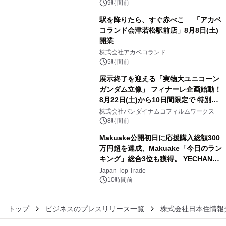
ン。
9時間前
駅を降りたら、すぐ赤べこ 「アカベ
コランド会津若松駅前店」8月8日(土)
開業
4
株式会社アカベコランド
5時間前
展示終了を迎える「実物大ユニコーン
ガンダム立像」 フィナーレ企画始動！
8月22日(土)から10日間限定で 特別映
5
像『UNICORN GUNDAM Statue ―
株式会社バンダイナムコフィルムワークス
BEYOND POSSIBILITY ―』を上映！
8時間前
Makuake公開初日に応援購入総額300
万円超を達成、Makuake「今日のラン
キング」総合3位も獲得。 YECHAN音
6
浴シンギングボウル第2弾の大型サイ
Japan Top Trade
ズ（XL・2XL・3XL）を先行販売中
10時間前
トップ
ビジネスのプレスリリース一覧
株式会社日本住情報