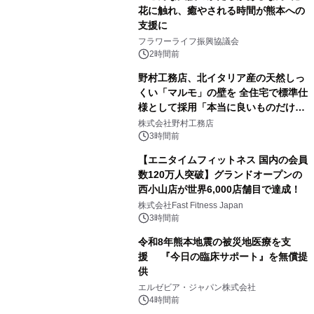
花に触れ、癒やされる時間が熊本への
支援に
フラワーライフ振興協議会
2時間前
野村工務店、北イタリア産の天然しっ
くい「マルモ」の壁を 全住宅で標準仕
様として採用「本当に良いものだけに
こだわる」
株式会社野村工務店
3時間前
【エニタイムフィットネス 国内の会員
数120万人突破】グランドオープンの
西小山店が世界6,000店舗目で達成！
株式会社Fast Fitness Japan
3時間前
令和8年熊本地震の被災地医療を支
援 『今日の臨床サポート』を無償提
供
エルゼビア・ジャパン株式会社
4時間前