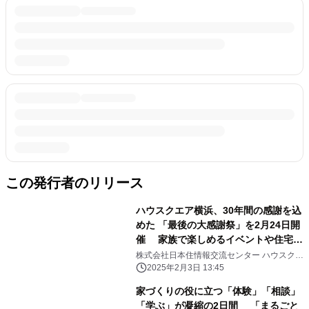
この発行者のリリース
ハウスクエア横浜、30年間の感謝を込
めた 「最後の大感謝祭」を2月24日開
催 家族で楽しめるイベントや住宅計
画者向けセミナーを実施
株式会社日本住情報交流センター ハウスクエ
ア横浜
2025年2月3日 13:45
家づくりの役に立つ「体験」「相談」
「学ぶ」が凝縮の2日間 「まるごと