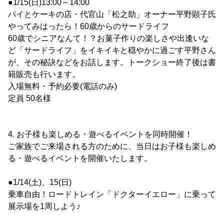
●1/15(日)13:00～14:00
パイとケーキの店・代官山「松之助」オーナー平野顕子氏
やってみはったら！60歳からのサードライフ
60歳でシニアなんて！？お菓子作りの楽しさや出逢いな
ど「サードライフ」をイキイキと穏やかに過ごす平野さん
が、その秘訣などをお話します。トークショー終了後は書
籍販売も行います。
入場無料・予約必要(電話のみ)
定員 50名様
4. お子様も楽しめる・遊べるイベントを同時開催！
ご家族でご来場される方のために、当日はお子様も楽しめ
る・遊べるイベントを開催いたします。
●1/14(土)、15(日)
乗車自由！ロードトレイン「ドクターイエロー」に乗って
展示場を1周しよう♪