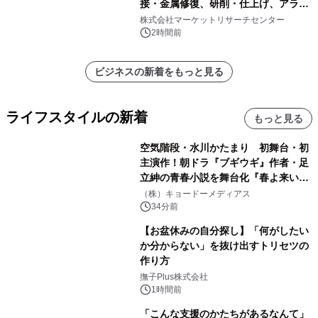
接・金属修復、研削・仕上げ、アライ
メント、その他）・分析レポートを発
株式会社マーケットリサーチセンター
表
2時間前
ビジネスの新着をもっと見る
ライフスタイルの新着
もっと見る
空気階段・水川かたまり 初舞台・初
主演作！朝ドラ『ブギウギ』作者・足
立紳の青春小説を舞台化『春よ来い、
マジで来い』キービジュアル解禁！
（株）キョードーメディアス
34分前
【お盆休みの自分探し】「何がしたい
か分からない」を抜け出すトリセツの
作り方
撫子Plus株式会社
1時間前
「こんな支援のかたちがあるなんて」