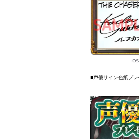
iO
■声優サイン色紙プ