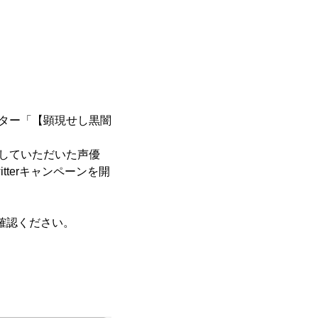
クター「【顕現せし黒闇
当していただいた声優
terキャンペーンを開
確認ください。