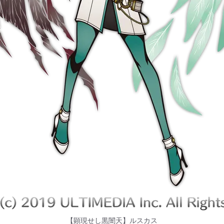
【顕現せし黒闇天】ルスカス