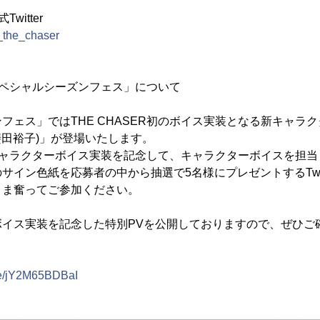
witter
p_the_chaser
スペシャルシーズンフェス」について
】
フェス」ではTHE CHASER初のボイス実装となる新キャラ
甲斐田裕子)」が登場いたします。
初のキャラクターボイス実装を記念して、キャラクターボイスを担
サイン色紙を応募者の中から抽選で5名様にプレゼントするTwit
さま奮ってご参加ください。
ボイス実装を記念した特別PVを公開しておりますので、ぜひご
.be/jY2M65BDBaI