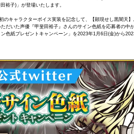
甲斐田裕子)」が登場いたします。
SER初のキャラクターボイス実装を記念して、【顕現せし黒闇天
いただいた声優『甲斐田裕子』さんのサイン色紙を応募者の中か
色紙プレゼントキャンペーン」を2023年1月6日(金)から2023