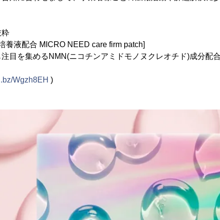
。
抜粋
合 MICRO NEED care firm patch]
注目を集めるNMN(ニコチンアミドモノヌクレオチド)成分配
onl.bz/Wgzh8EH
)