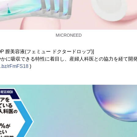
MICRONEED
DROP 膣美容液(フェミュー ドクタードロップ)]
やかに吸収できる特性に着目し、産婦人科医との協力を経て開
nl.bz/rFmFS18
)