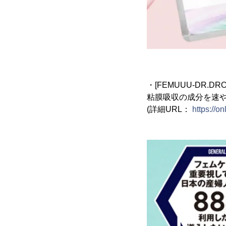
・[FEMUUU-DR.
粘膜吸収の成分を速
(詳細URL：
https://o