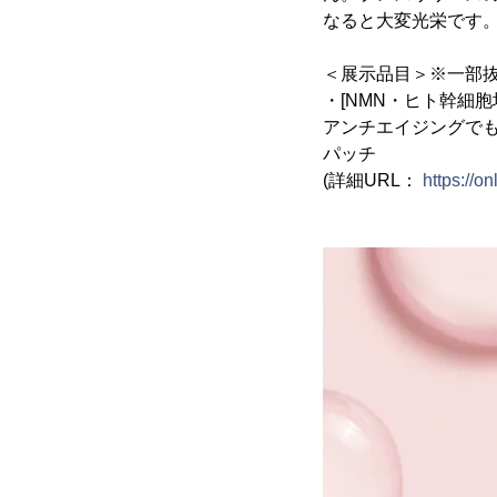
なると大変光栄です
＜展示品目＞※一部
・[NMN・ヒト幹細胞培養液配
アンチエイジングでも
パッチ
(詳細URL：
https://