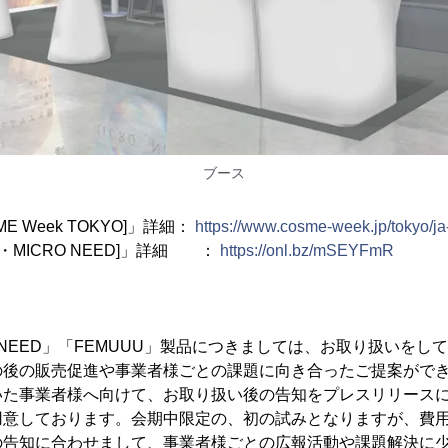
ブース
E Week TOKYO]」詳細：
https://www.cosme-week.jp/tokyo/ja-
UU・MICRO NEED]」詳細 ：
https://onl.bz/mSEYFmR
O NEED」「FEMUUU」製品につきましては、お取り扱いをし
の後の販売促進や事業者様ごとの課題に向き合ったご提案がで
いた事業者様へ向けて、お取り扱い後の告知をプレスリリース
用意しております。会期中限定の、初の試みとなりますが、費
の告知に合わせまして、事業者様ごとの広報活動や課題解決に