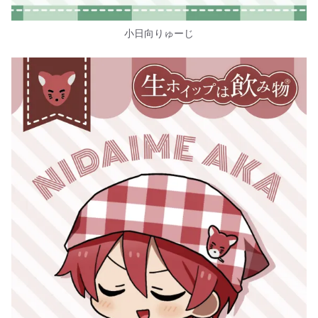
小日向りゅーじ