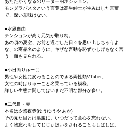
あたたかくなるのリーダー的ポジション。
モンダラパスタという言葉は高生紳士が生み出した言葉
で、深い意味はない。
■水凪自由
テンションが高く元気が取り柄。
あの頃の夏空、お前と過ごした日々を思い出しちゃうよ
な、の商品名のように、キザな言動を恥ずかしげもなく言
う一面も見られる。
■小日向りゅーじ
男性や女性に変わることのできる両性類VTuber。
女性の時はりゅーこと名乗っている模様。
詳しい生態に関してはいまだ不明な部分が多い。
■二代目・赤
本名は夕悠夜赤(ゆうゆうや あか)
その見た目とは裏腹に、いつだって童心を忘れない。
よく物忘れをしてじじぃ扱いをされることもしばしば。