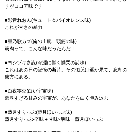
すがココア味です
■彩音れおん(キュート＆バイオレンス味)
これが甘さの暴力
■星乃歌カズ(俺の上腕二頭筋の味)
筋肉って、こんな味だったんだ！
■ヨシヅキ参謀(深淵に響く慟哭の詩味)
これはあの日の記憶の断片。その慟哭は遥か果て、忘却の
彼方にある。
■白夜零兎(白い宇宙味)
濃厚すぎる甘みの宇宙が、あなたを白く包み込む
■藍月すりっぷ(藍月ほいっぷ味)
藍月すりっぷ-辛味＋甘味×酸味＝藍月ほいっぷ