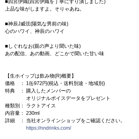
■四宮伊織(四宮伊織を丁寧にすり潰しました)
上品な味がしますよ。そりゃあね。
■神辰J威弦(陽気な男前の味)
心のハワイ、神辰のハワイ
■しぐれなお(親の声より聞いた味)
あの配信、あの動画、どこかで聞いた甘い味
【生ホイップは飲み物(R)概要】
価格 ： 1缶972円(税込・送料別途・地域別)
特典 ： 購入したメンバーの
オリジナルボイスデータをプレゼント
種類別： ラクトアイス
内容量： 230ml
詳細 ： 当社オンラインショップをご確認ください。
https://nndrinks.com/