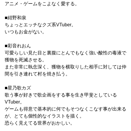
アニメ・ゲームをこよなく愛する。
■紺野和泉
ちょっとエッチなクズ系VTuber。
いつもお金がない。
■彩音れおん
可愛らしい見た目と裏腹にとんでもなく強い酸性の毒液で
獲物を死滅させる。
また非常に執念深く、獲物を横取りした相手に対しては仲
間を引き連れて村を焼き払う。
■星乃歌カズ
歌う事が好きで歌企画をする事を生き甲斐としている
VTuber。
ゲームも得意で基本的に何でもそつなくこなす事が出来る
が、とても個性的なイラストを描く。
恐らく見えてる世界がおかしい。