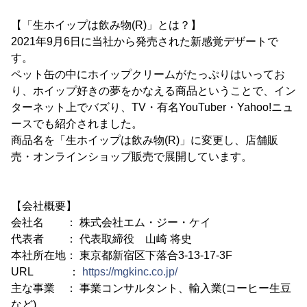
【「生ホイップは飲み物(R)」とは？】
2021年9月6日に当社から発売された新感覚デザートで
す。
ペット缶の中にホイップクリームがたっぷりはいってお
り、ホイップ好きの夢をかなえる商品ということで、イン
ターネット上でバズり、TV・有名YouTuber・Yahoo!ニュ
ースでも紹介されました。
商品名を「生ホイップは飲み物(R)」に変更し、店舗販
売・オンラインショップ販売で展開しています。
【会社概要】
会社名 ： 株式会社エム・ジー・ケイ
代表者 ： 代表取締役 山崎 将史
本社所在地： 東京都新宿区下落合3-13-17-3F
URL ：
https://mgkinc.co.jp/
主な事業 ： 事業コンサルタント、輸入業(コーヒー生豆
など)、