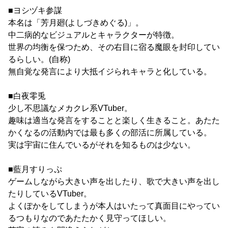
■ヨシヅキ参謀
本名は「芳月廻(よしづきめぐる)」。
中二病的なビジュアルとキャラクターが特徴。
世界の均衡を保つため、その右目に宿る魔眼を封印してい
るらしい。(自称)
無自覚な発言により大抵イジられキャラと化している。
■白夜零兎
少し不思議なメカクレ系VTuber。
趣味は適当な発言をすることと楽しく生きること。あたた
かくなるの活動内では最も多くの部活に所属している。
実は宇宙に住んでいるがそれを知るものは少ない。
■藍月すりっぷ
ゲームしながら大きい声を出したり、歌で大きい声を出し
たりしているVTuber。
よくぽかをしてしまうが本人はいたって真面目にやってい
るつもりなのであたたかく見守ってほしい。