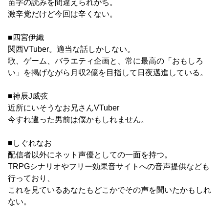
苗字の読みを間違えられがち。
激辛党だけど今回は辛くない。
■四宮伊織
関西VTuber。適当な話しかしない。
歌、ゲーム、バラエティ企画と、常に最高の「おもしろ
い」を掲げながら月収2億を目指して日夜邁進している。
■神辰J威弦
近所にいそうなお兄さんVTuber
今すれ違った男前は僕かもしれません。
■しぐれなお
配信者以外にネット声優としての一面を持つ。
TRPGシナリオやフリー効果音サイトへの音声提供なども
行っており、
これを見ているあなたもどこかでその声を聞いたかもしれ
ない。