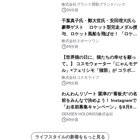
株式会社ブランド買取ブランドハンズ
34分前
千葉真子氏・鄭大世氏・安田理大氏ら
豪華ゲスト ロケット型完走メダル授
与、ロケット風船を飛ばせ！ 「ロケッ
トマラソン2026」開催
株式会社スポーツワン
49分前
【世界猫の日に、猫たちの幸せを願っ
て。】 コスモウォーター「にゃんモデ
ル」×フェリシモ「猫部」が コラボキ
ャンペーンを実施
株式会社コスモライフ
49分前
わんわんリゾート 粟津の"看板犬"の名
前をみんなで決めよう！ Instagramで
「お名前募集キャンペーン」を8月8日
(土)より開催
GENSEN HOLDINGS株式会社
49分前
ライフスタイルの新着をもっと見る