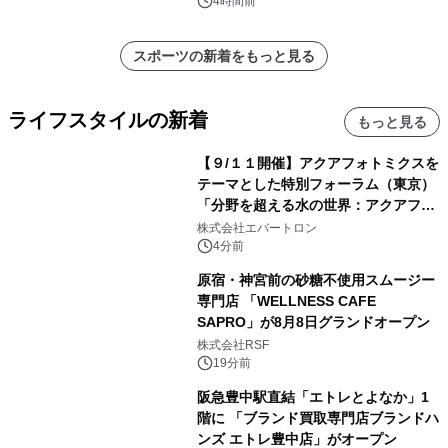
4時間前
スポーツの新着をもっと見る
ライフスタイルの新着
もっと見る
【９/１１開催】アクアフォトミクスを
テーマとした特別フォーラム（東京）
「分野を超える水の世界：アクアフォ
トミクスが切り拓く新しい科学の地
株式会社エバートロン
平」を開催
4分前
原宿・神宮前の砂糖不使用スムージー
専門店 「WELLNESS CAFE
SAPRO」が8月8日グランドオープン
株式会社RSF
19分前
阪急豊中駅直結「エトレとよなか」1
階に 「ブランド買取専門店ブランドハ
ンズ エトレ豊中店」がオープン