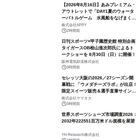
【2026年8月16日】あみプレミアム・
アウトレットで「DAY1夏のウォータ
ーバトルゲーム 水風船をなげまくろ
う！」を開催
株式会社APPY
2時間前
日刊スポーツ×甲子園歴史館 特別企画
タイガースOB桧山進次郎氏によるト
ークショーを 8月30日（日）に開催！
阪神電気鉄道株式会社
3時間前
セレッソ大阪の2026／27シーズン開
幕戦に 「ウメダチーズラボ」が出店！
限定スイーツ販売＆選手直筆サイング
ッズが当たる抽選会を 8月8日に開催
株式会社ヤマタカ
3時間前
世界スポーツシューズ市場調査2026：
2032年222551百万米ドル規模を展望
YH Research株式会社