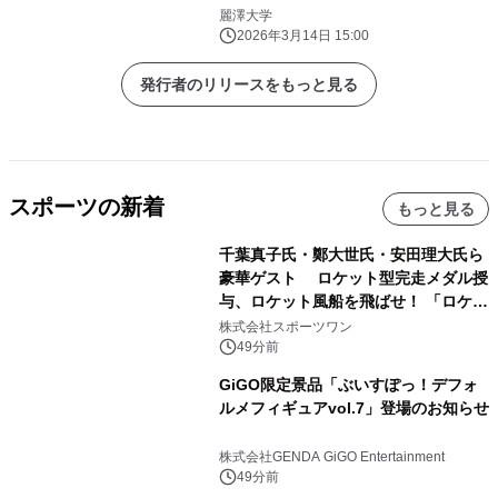
麗澤大学
2026年3月14日 15:00
発行者のリリースをもっと見る
スポーツの新着
もっと見る
千葉真子氏・鄭大世氏・安田理大氏ら
豪華ゲスト ロケット型完走メダル授
与、ロケット風船を飛ばせ！ 「ロケッ
トマラソン2026」開催
株式会社スポーツワン
49分前
GiGO限定景品「ぶいすぽっ！デフォ
ルメフィギュアvol.7」登場のお知らせ
株式会社GENDA GiGO Entertainment
49分前