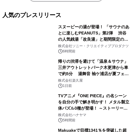
人気のプレスリリース
スヌーピーの湯が登場！ 「サウナのあ
とに楽しむPEANUTS」第2弾 渋谷
の人気銭湯「改良湯」と期間限定のコ
1
ラボレーション サウナイキタイコラ
株式会社ソニー・クリエイティブプロダクツ
ボグッズも発売決定！
6時間前
帰りの渋滞を避けて「温泉＆サウナ」
三井アウトレットパーク木更津から車
で約5分 湯舞音 袖ケ浦店が夏フェア
2
メニューを提供
株式会社楽久屋
1日前
TVアニメ『ONE PIECE』の名シーン
を自分の手で解き明かす！ メタル製立
体パズル3種が登場！ ～ストーリーと
3
ギミックが融合した 大人の体験型パズ
株式会社ハナヤマ
ルが8月7日(金)12時より先行予約受付
5時間前
開始～
Makuakeで目標1341％を突破した超