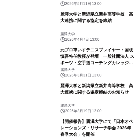
2026年5月11日 13:00
麗澤大学と新潟県立新井高等学校 高
大連携に関する協定を締結
麗澤大学
2026年4月7日 13:00
元プロ車いすテニスプレイヤー・国枝
慎吾特任教授が登壇 一般社団法人 ス
ポーツ・空手道コーチングカレッジ
「第1回創立記念フォーラム」4月19日
麗澤大学
(日)麗澤大学にて開催
2026年3月31日 13:00
麗澤大学と新潟県立新井高等学校 高
大連携に関する協定締結のお知らせ
麗澤大学
2026年3月19日 13:00
【開催報告】麗澤大学にて「日本オペ
レーションズ・リサーチ学会 2026年
春季大会」を開催