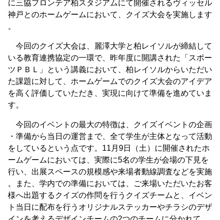
に三協フロンテア柏スタジアムにて開催されるヴィッセル
神戸とのホームゲームにおいて、クイズ大会を実施します
。
今回のクイズ大会は、麗澤大学と柏レイソルが締結して
いる教育連携協定の一環で、昨年度に開講された「スポー
ツＰＢＬ」という講義において、柏レイソルからいただい
た課題に対して、ホームゲームでのクイズ大会のアイデア
を高く評価していただき、実現に向けて準備を進めていま
す。
今回のイベントの最大の特徴は、クイズイベントの企画
・準備から当日の運営まで、全て学生が主体となって活動
をしているという点です。11月9日（土）に開催されたホ
ームゲームにおいては、実際に5名の学生が会場の下見を
行い、出展スペースの規模感や来場者動線調査などを実施
。また、学内での準備においては、ご来場いただいたお客
様へ出題するクイズの作問を行うクイズチームと、イベン
ト当日に配布を行うオリジナルステッカーやチラシのデザ
インを考えるデザインチームの2つのチームに分かれて、