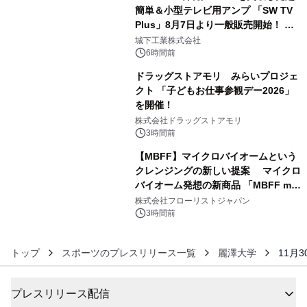
簡単＆小型テレビ用アンプ 「SW TV
Plus」8月7日より一般販売開始！ ケ
4
ーブル1本つなぐだけ、テレビの音が
城下工業株式会社
ぐっと豊かに
6時間前
ドラッグストアモリ みらいプロジェ
クト 「子どもお仕事参観デー2026」
を開催！
5
株式会社ドラッグストアモリ
3時間前
【MBFF】マイクロバイオームという
クレンジングの新しい提案 マイクロ
バイオーム発想の新商品 「MBFF mb
6
クレンジングPRO」を2026年8月6日
株式会社フローリストジャパン
発売
3時間前
トップ
スポーツのプレスリリース一覧
麗澤大学
11月
プレスリリース配信