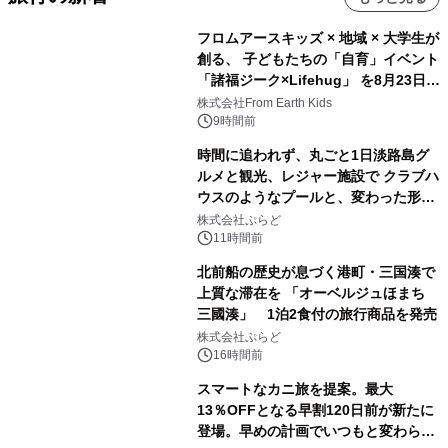
フロムアースキッズ × 地域 × 大学生が
創る、 子どもたちの「自育」イベント
「諸福ジーク×Lifehug」 を8月23日
(日)開催
株式会社From Earth Kids
9時間前
時間に追われず、丸ごと1日淡路島グ
ルメと観光、レジャー施設で クラブハ
ウスのようなプールと、変わった形の
サウナも 「THE BOXY AWAJI」のお
株式会社ぷらど
得な素泊まり連泊プランで
11時間前
北前船の歴史が息づく港町・三国湊で
上質な滞在を 「オーベルジュほまち
三國湊」 1泊2食付の旅行商品を発売
株式会社ぷらど
16時間前
スマートなカニ旅を提案。最大
13％OFFとなる早割120日前が新たに
登場。早めの計画でいつもと変わらぬ