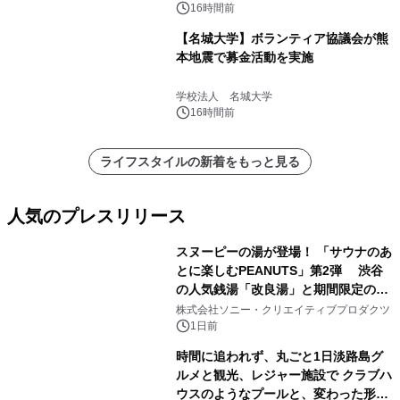
16時間前
【名城大学】ボランティア協議会が熊
本地震で募金活動を実施
学校法人 名城大学
16時間前
ライフスタイルの新着をもっと見る
人気のプレスリリース
スヌーピーの湯が登場！ 「サウナのあ
とに楽しむPEANUTS」第2弾 渋谷
の人気銭湯「改良湯」と期間限定のコ
1
ラボレーション サウナイキタイコラ
株式会社ソニー・クリエイティブプロダクツ
ボグッズも発売決定！
1日前
時間に追われず、丸ごと1日淡路島グ
ルメと観光、レジャー施設で クラブハ
ウスのようなプールと、変わった形の