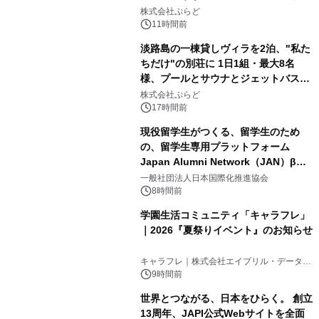
2
サウナも 「THE BOXY AWAJI」のお
株式会社ぷらど
得な素泊まり連泊プランで
11時間前
淡路島の一棟貸しヴィラを2泊、"私た
ちだけ"の別荘に 1日1組・最大8名
様、プールとサウナとジェットバス付
3
きで Villa Mon Temps AWAJIの連泊
株式会社ぷらど
素泊りプラン
17時間前
現役留学生がつくる、留学生のため
の、留学生専用プラットフォーム
Japan Alumni Network（JAN）β版
4
をリリース
一般社団法人日本国際化推進協会
8時間前
学園生活コミュニティ「キャラフレ」
｜2026『夏祭りイベント』のお知らせ
5
キャラフレ｜株式会社エイプリル・データ・
デザインズ
9時間前
世界とつながる、日本をひらく。 創立
13周年、JAPI公式Webサイトを全面