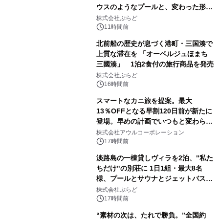
ウスのようなプールと、変わった形の
サウナも 「THE BOXY AWAJI」のお
株式会社ぷらど
得な素泊まり連泊プランで
11時間前
北前船の歴史が息づく港町・三国湊で
上質な滞在を 「オーベルジュほまち
三國湊」 1泊2食付の旅行商品を発売
株式会社ぷらど
16時間前
スマートなカニ旅を提案。最大
13％OFFとなる早割120日前が新たに
登場。早めの計画でいつもと変わらぬ
大人の冬旅を。ー夕日ヶ浦温泉「佳松
株式会社アウルコーポレーション
苑 別邸ふうか」ー
17時間前
淡路島の一棟貸しヴィラを2泊、"私た
ちだけ"の別荘に 1日1組・最大8名
様、プールとサウナとジェットバス付
きで Villa Mon Temps AWAJIの連泊
株式会社ぷらど
素泊りプラン
17時間前
“素材の次は、たれで勝負。”全国約