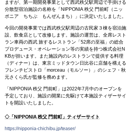
ますが、第一期開発事業として西武秩父駅周辺で手掛ける
分散型宿泊施設の名称を「NIPPONIA 秩父 門前町（ニッ
ポニア ちちぶ もんぜんまち）」に決定いたしました。
今回の開発事業では西武秩父駅周辺の古民家３棟を宿泊施
設、飲食店として改修します。施設の運営は、全席レスト
ラン車両の西武 旅するレストラン「52席の至福」の総合
プロデュース・オペレーション等の実績を持つ株式会社N
KBが担います。また施設内のレストランで提供する料理
（ディナー）は、東京ミッドタウン日比谷に店舗を構える
フレンチビストロ「morceau（モルソー）」のシェフ・秋
元さくら氏が監修を務めます。
「NIPPONIA 秩父 門前町」は2022年7月中のオープンを
予定しており、施設の開業に先駆けて本施設ティザーサイ
トを開設いたしました。
◇「NIPPONIA 秩父 門前町」ティザーサイト
https://nipponia-chichibu.jp/teaser/