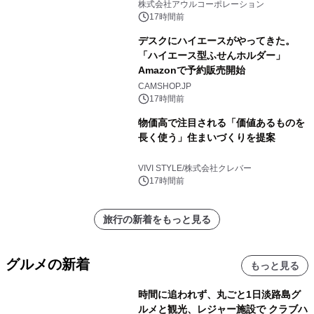
大人の冬旅を。ー夕日ヶ浦温泉「佳松
株式会社アウルコーポレーション
苑 別邸ふうか」ー
17時間前
デスクにハイエースがやってきた。
「ハイエース型ふせんホルダー」
Amazonで予約販売開始
CAMSHOP.JP
17時間前
物価高で注目される「価値あるものを
長く使う」住まいづくりを提案
VIVI STYLE/株式会社クレバー
17時間前
旅行の新着をもっと見る
グルメの新着
もっと見る
時間に追われず、丸ごと1日淡路島グ
ルメと観光、レジャー施設で クラブハ