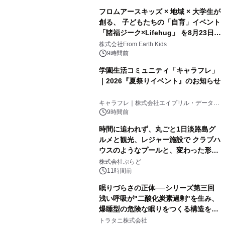
フロムアースキッズ × 地域 × 大学生が
創る、 子どもたちの「自育」イベント
「諸福ジーク×Lifehug」 を8月23日
(日)開催
株式会社From Earth Kids
9時間前
学園生活コミュニティ「キャラフレ」
｜2026『夏祭りイベント』のお知らせ
キャラフレ｜株式会社エイプリル・データ・
デザインズ
9時間前
時間に追われず、丸ごと1日淡路島グ
ルメと観光、レジャー施設で クラブハ
ウスのようなプールと、変わった形の
サウナも 「THE BOXY AWAJI」のお
株式会社ぷらど
得な素泊まり連泊プランで
11時間前
眠りづらさの正体──シリーズ第三回
浅い呼吸が"二酸化炭素過剰"を生み、
爆睡型の危険な眠りをつくる構造を解
説
トラタニ株式会社