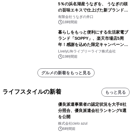
5％の浜名湖産うなぎを、 うなぎの頭
の旨味エキスで仕上げた新ブランド
「井口の誉」誕生
有限会社うなぎの井口
18時間前
暮らしをもっと便利にする生活家電ブ
ランド「SOPPY」、楽天市場店5周
年！感謝を込めた限定キャンペーンを
8月10日より開催
LivelyLifeライブリーライフ株式会社
19時間前
グルメの新着をもっと見る
ライフスタイルの新着
もっと見る
優良派遣事業者の認定状況を大手8社
分照合、優良派遣会社ランキング6選
を公開
株式会社cielo azul
6時間前