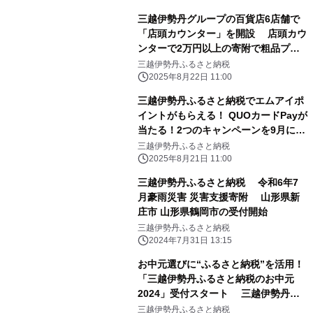
三越伊勢丹グループの百貨店6店舗で
「店頭カウンター」を開設 店頭カウ
ンターで2万円以上の寄附で粗品プレ
ゼント！
三越伊勢丹ふるさと納税
2025年8月22日 11:00
三越伊勢丹ふるさと納税でエムアイポ
イントがもらえる！ QUOカードPayが
当たる！2つのキャンペーンを9月に開
催
三越伊勢丹ふるさと納税
2025年8月21日 11:00
三越伊勢丹ふるさと納税 令和6年7
月豪雨災害 災害支援寄附 山形県新
庄市 山形県鶴岡市の受付開始
三越伊勢丹ふるさと納税
2024年7月31日 13:15
お中元選びに“ふるさと納税”を活用！
「三越伊勢丹ふるさと納税のお中元
2024」受付スタート 三越伊勢丹グ
ループの百貨店包装紙で贈れる返礼品
三越伊勢丹ふるさと納税