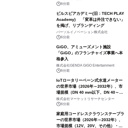
6分前
ビルスピアカデミー(旧：TECH PLAY
Academy) 「変革は外注できない」
を掲げ、リブランディング
パーソルイノベーション株式会社
6分前
GiGO、アミューズメント施設
「GiGO」のフランチャイズ事業へ本
格参入
株式会社GENDA GiGO Entertainment
6分前
IoTロータリーベーン式水道メーター
の世界市場（2026年～2032年）、市
場規模（DN 40 mm以下、DN 40～
300 mm、DN 300 mm以上）・分析レ
株式会社マーケットリサーチセンター
ポートを発表
6分前
家庭用コードレスクラウンステープラ
ーの世界市場（2026年～2032年）、
市場規模（12V、20V、その他）・分