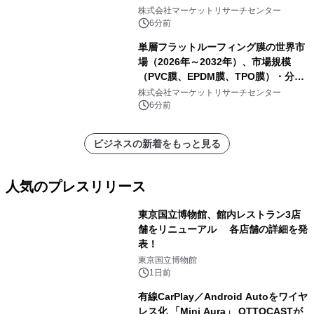
析レポートを発表
株式会社マーケットリサーチセンター
6分前
単層フラットルーフィング膜の世界市
場（2026年～2032年）、市場規模
（PVC膜、EPDM膜、TPO膜）・分析
レポートを発表
株式会社マーケットリサーチセンター
6分前
ビジネスの新着をもっと見る
人気のプレスリリース
東京国立博物館、館内レストラン3店
舗をリニューアル 各店舗の詳細を発
表！
1
東京国立博物館
1日前
有線CarPlay／Android Autoをワイヤ
レス化 「Mini Aura」 OTTOCASTが