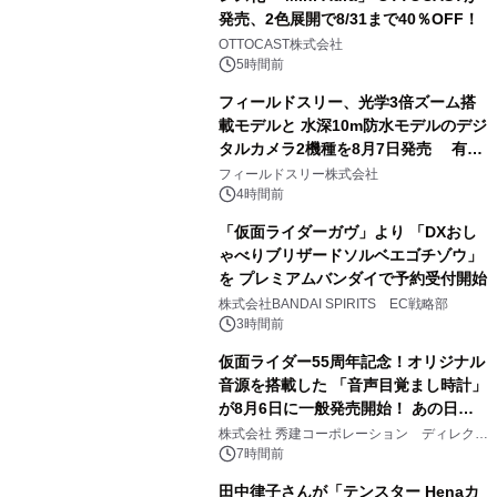
発売、2色展開で8/31まで40％OFF！
2
OTTOCAST株式会社
5時間前
フィールドスリー、光学3倍ズーム搭
載モデルと 水深10m防水モデルのデジ
タルカメラ2機種を8月7日発売 有効
3
約1300万画素、用途別に選べるコンデ
フィールドスリー株式会社
ジ新登場
4時間前
「仮面ライダーガヴ」より 「DXおし
ゃべりブリザードソルベエゴチゾウ」
を プレミアムバンダイで予約受付開始
4
株式会社BANDAI SPIRITS EC戦略部
3時間前
仮面ライダー55周年記念！オリジナル
音源を搭載した 「音声目覚まし時計」
が8月6日に一般発売開始！ あの日の
5
大興奮が今甦る
株式会社 秀建コーポレーション ディレクト
アートギャラリー
7時間前
田中律子さんが「テンスター Henaカ