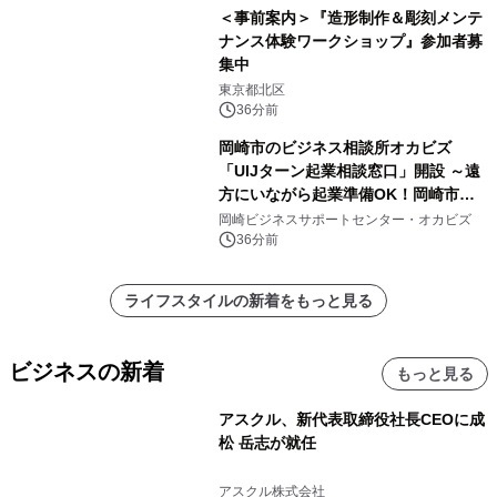
＜事前案内＞『造形制作＆彫刻メンテ
ナンス体験ワークショップ』参加者募
集中
東京都北区
36分前
岡崎市のビジネス相談所オカビズ
「UIJターン起業相談窓口」開設 ～遠
方にいながら起業準備OK！岡崎市を
挑戦者があつまるまちに～
岡崎ビジネスサポートセンター・オカビズ
36分前
ライフスタイルの新着をもっと見る
ビジネスの新着
もっと見る
アスクル、新代表取締役社長CEOに成
松 岳志が就任
アスクル株式会社