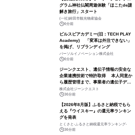
グラム神社仏閣周遊体験「ほこたde謎
解き旅行」スタート
(一社)鉾田市観光物産協会
6分前
ビルスピアカデミー(旧：TECH PLAY
Academy) 「変革は外注できない」
を掲げ、リブランディング
パーソルイノベーション株式会社
6分前
ジーンクエスト、遺伝子情報の安全な
企業連携技術で特許取得 本人同意か
ら履歴管理まで、事業者の遺伝子デー
タ活用を支援
株式会社ジーンクエスト
36分前
【2026年8月版】ふるさと納税でもら
える『ウイスキー』の還元率ランキン
グを発表
とくさと-ふるさと納税還元率ランキング-
36分前