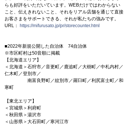
らも好評をいただいています。WEBだけではわからない
こと、伝えきれないこと、それをリアル店舗を通じて直接
お客さまをサポートできる、それが私たちの強みです。
URL：
https://mifurusato.jp/pr/storecounter.html
■2022年新規公開した自治体 74自治体
※市区町村は50音順に掲載
【北海道エリア】
＜北海道＞石狩市／音更町／鹿追町／大樹町／中札内村／
仁木町／登別市／
南富良野町／紋別市／羅臼町／利尻富士町／和
寒町
【東北エリア】
＜宮城県＞利府町
＜秋田県＞湯沢市
＜山形県＞大石田町／寒河江市