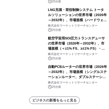
25分前
LNG充填・荷役制御システム トータ
ルソリューションの世界市場（2026年
～2032年）、市場規模（ハードウェ
ア、ソフトウェア、サービス）・分析
株式会社マーケットリサーチセンター
レポートを発表
25分前
航空宇宙用SOI圧力トランスデューサ
の世界市場（2026年～2032年）、市
場規模（＜±1% FS、≥±1% FS）・分
析レポートを発表
株式会社マーケットリサーチセンター
25分前
自動PCBルーターの世界市場（2026年
～2032年）、市場規模（シングルステ
ーションルーター、ダブルステーショ
ンルーター）・分析レポートを発表
株式会社マーケットリサーチセンター
25分前
ビジネスの新着をもっと見る