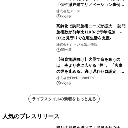
「個性派戸建てリノベーション事例5
選」を公開
株式会社アース
55分前
高齢化で訪問施術ニーズが拡大 訪問
施術数が前年比110％で毎年増加 -
DXと見守りで在宅生活を支援-
株式会社からだ元気治療院
55分前
【保育施設向け】火災で命を奪うの
は、炎より先に広がる “煙”。 「火事
の煙を止める。逃げ遅れゼロ認定」提
供開始
株式会社FireRescuePRO
55分前
ライフスタイルの新着をもっと見る
人気のプレスリリース
帰りの渋滞を避けて「温泉＆サウナ」