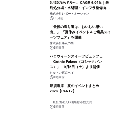
5,430万米ドルへ、CAGR 6.04％｜最
終処分場・水処理・インフラ整備向け
需要拡大
株式会社レポートオーシャン
55分前
「最後の寄り道は、おいしい思い
出。」 『夏休みイベント＆ご褒美スイ
ーツフェア』を開催
株式会社菜花の里
1時間前
ハロウィーンスイーツビュッフェ
「Gothic Palace（ゴシックパレ
ス）」 9月5日（土）より開催
ヒルトン東京ベイ
1時間前
那須塩原 夏のイベントまとめ
2026【PART2】
一般社団法人那須塩原市観光局
1時間前