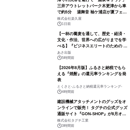
三井アウトレットパーク木更津から車
で約5分 湯舞音 袖ケ浦店が夏フェア
1
メニューを提供
株式会社楽久屋
1日前
【一杯の蕎麦を通して、歴史・経済・
文化・作法、世界への広がりまでを学
べる】『ビジネスエリートのための 教
2
養としての蕎麦』2026年8月25日
あさ出版
（火）発売
5時間前
【2026年8月版】ふるさと納税でもら
える『焼酎』の還元率ランキングを発
表
3
とくさと-ふるさと納税還元率ランキング-
4時間前
建設機械アタッチメントのグッズをオ
ンラインで販売！ タグチの公式グッズ
通販サイト『GON-SHOP』が8月オー
4
プン
株式会社タグチ工業
3時間前