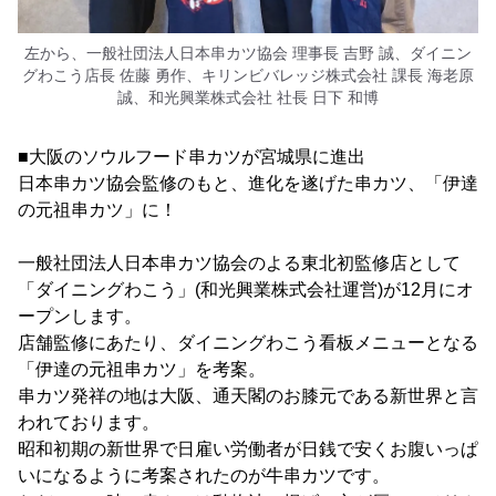
左から、一般社団法人日本串カツ協会 理事長 吉野 誠、ダイニン
グわこう店長 佐藤 勇作、キリンビバレッジ株式会社 課長 海老原
誠、和光興業株式会社 社長 日下 和博
■大阪のソウルフード串カツが宮城県に進出
日本串カツ協会監修のもと、進化を遂げた串カツ、「伊達
の元祖串カツ」に！
一般社団法人日本串カツ協会のよる東北初監修店として
「ダイニングわこう」(和光興業株式会社運営)が12月にオ
ープンします。
店舗監修にあたり、ダイニングわこう看板メニューとなる
「伊達の元祖串カツ」を考案。
串カツ発祥の地は大阪、通天閣のお膝元である新世界と言
われております。
昭和初期の新世界で日雇い労働者が日銭で安くお腹いっぱ
いになるように考案されたのが牛串カツです。