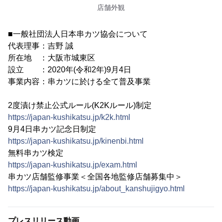
店舗外観
■一般社団法人日本串カツ協会について
代表理事：吉野 誠
所在地 ：大阪市城東区
設立 ：2020年(令和2年)9月4日
事業内容：串カツに於ける全て普及事業
2度漬け禁止公式ルール(K2Kルール)制定
https://japan-kushikatsu.jp/k2k.html
9月4日串カツ記念日制定
https://japan-kushikatsu.jp/kinenbi.html
無料串カツ検定
https://japan-kushikatsu.jp/exam.html
串カツ店舗監修事業＜全国各地監修店舗募集中＞
https://japan-kushikatsu.jp/about_kanshujigyo.html
プレスリリース動画