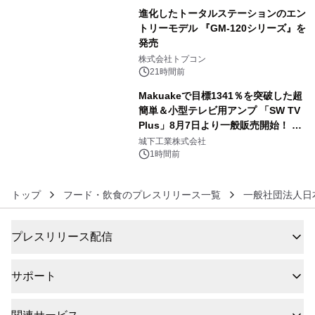
進化したトータルステーションのエン
トリーモデル 『GM-120シリーズ』を
発売
5
株式会社トプコン
21時間前
Makuakeで目標1341％を突破した超
簡単＆小型テレビ用アンプ 「SW TV
Plus」8月7日より一般販売開始！ ケ
6
ーブル1本つなぐだけ、テレビの音が
城下工業株式会社
ぐっと豊かに
1時間前
トップ
フード・飲食のプレスリリース一覧
一般社団法人日
プレスリリース配信
サポート