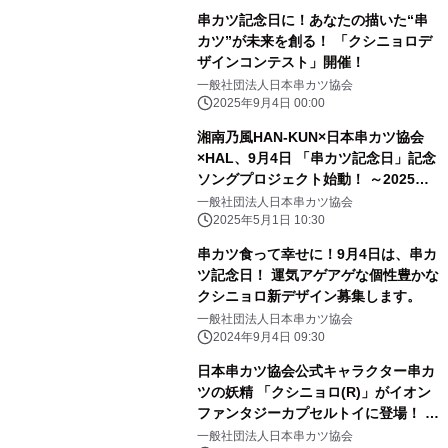
串カツ記念日に！あなたの描いた“串
カツ”が未来を創る！ 「クシニョロデ
ザインコンテスト」開催！
一般社団法人日本串カツ協会
2025年9月4日 00:00
湘南乃風HAN-KUN×日本串カツ協会
×HAL、9月4日 「串カツ記念日」記念
ソングプロジェクト始動！ ～2025年
大阪・関西万博 民間パビリオンの
一般社団法人日本串カツ協会
ORA外食パビリオン「宴～UTAGE
2025年5月1日 10:30
～」で発表！ SNSにてアゲアゲダンス
串カツ食って幸せに！9月4日は、串カ
コンテスト開催！～
ツ記念日！ 運気アゲアゲな個性豊かな
クシニョロ新デザイン募集します。
一般社団法人日本串カツ協会
2024年9月4日 09:30
日本串カツ協会公式キャラクター串カ
ツの妖精 「クシニョロ(R)」がイオン
ファンタジーカプセルトイに登場！ ～
関西10店舗限定かぷえぼにて5月10日
一般社団法人日本串カツ協会