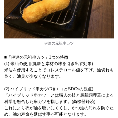
伊達の元祖串カツ
■「伊達の元祖串カツ」3つの特徴
(1) 米油の使用(健康と素材の味を引き出す効果)
米油を使用することでコレステロール値を下げ、油切れも
良く、油臭が少なくなります。
(2) ハイブリッド串カツ(R)(エコとSDGsの観点)
「ハイブリッド串カツ」とは職人の技と最新調理器による
科学を融合した串カツを指します。(商標登録済)
これにより衣が油を吸いにくくし、かつ油の汚れを防ぐた
め、油の寿命を延ばす事が可能となります。