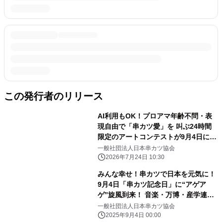
この発行者のリリース
AI利用もOK！プロアマ年齢不問・表
現自由で「串カツ愛」を 叫ぶ24時間
限定のアートコンテストが9月4日に開
幕
一般社団法人日本串カツ協会
2026年7月24日 10:30
みんな幸せ！串カツで日本を元気に！
9月4日「串カツ記念日」に“アゲア
ゲ”旋風到来！ 音楽・万博・産学連
携・社会貢献を網羅した一大プロジェ
一般社団法人日本串カツ協会
クト発表
2025年9月4日 00:00