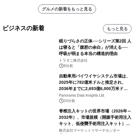
グルメの新着をもっと見る
ビジネスの新着
もっと見る
眠りづらさの正体──シリーズ第2回 人
は寝ると「腹腔の余白」が消える──
呼吸が弱まる本当の構造的理由
トラタニ株式会社
8分前
自動車用バイワイヤシステム市場は、
2025年に782億米ドルと推定され、
2036年までに2,693億6,000万米ドル
に達すると予測されており、予測期間
Panorama Data Insights Ltd.
（2026年～2036年）
24分前
脊椎注入キットの世界市場（2026年～
2032年）、市場規模（開腹手術用注入
キット、低侵襲手術用注入キット）・
分析レポートを発表
株式会社マーケットリサーチセンター