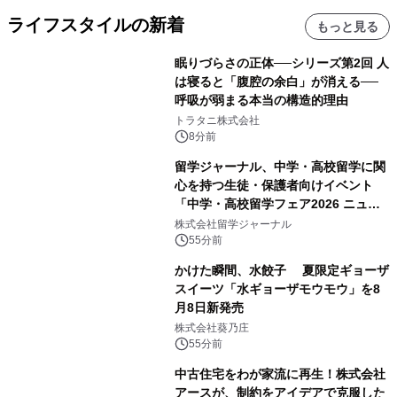
ライフスタイルの新着
もっと見る
眠りづらさの正体──シリーズ第2回 人
は寝ると「腹腔の余白」が消える──
呼吸が弱まる本当の構造的理由
トラタニ株式会社
8分前
留学ジャーナル、中学・高校留学に関
心を持つ生徒・保護者向けイベント
「中学・高校留学フェア2026 ニュー
ジーランド＆オーストラリア」を
株式会社留学ジャーナル
9/12(土)に開催
55分前
かけた瞬間、水餃子 夏限定ギョーザ
スイーツ「水ギョーザモウモウ」を8
月8日新発売
株式会社葵乃庄
55分前
中古住宅をわが家流に再生！株式会社
アースが、制約をアイデアで克服した