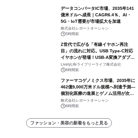
データコンバータIC市場、2035年141
億米ドルへ成長｜CAGR6.4％、AI・
5G・IoT需要が市場拡大を加速
株式会社レポートオーシャン
5時間前
Z世代で広がる「有線イヤホン再注
目」の流れに対応。USB Type-C対応
イヤホンが登場！USB-A変換アダプタ
ー付きでスマホからパソコンまで幅広
LivelyLifeライブリーライフ株式会社
く活用可能
6時間前
ファーマコゲノミクス市場、2035年に
462億9,000万米ドル規模へ到達予測―
個別化医療の進展とゲノム活用が次世
代ヘルスケア投資を加速
株式会社レポートオーシャン
6時間前
ファッション・美容の新着をもっと見る