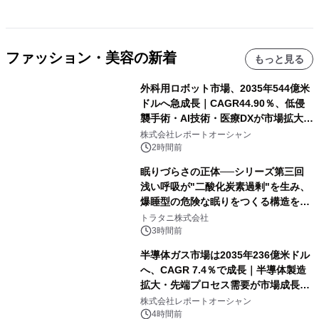
ファッション・美容の新着
もっと見る
外科用ロボット市場、2035年544億米
ドルへ急成長｜CAGR44.90％、低侵
襲手術・AI技術・医療DXが市場拡大を
牽引
株式会社レポートオーシャン
2時間前
眠りづらさの正体──シリーズ第三回
浅い呼吸が"二酸化炭素過剰"を生み、
爆睡型の危険な眠りをつくる構造を解
説
トラタニ株式会社
3時間前
半導体ガス市場は2035年236億米ドル
へ、CAGR 7.4％で成長｜半導体製造
拡大・先端プロセス需要が市場成長を
加速
株式会社レポートオーシャン
4時間前