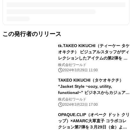
この発行者のリリース
tk.TAKEO KIKUCHI（ティーケー タケ
オキクチ） ビジュアルスタッフがディ
レクションしたアイテムの第2弾を 4
月1日（月）より発売！
株式会社ワールド
2024年3月29日 11:00
TAKEO KIKUCHI（タケオキクチ）
“Jacket Style ~cozy, utility,
functional~” ビジネスからカジュアル
シーンまでマッチする春ジャケット特
株式会社ワールド
集 3月22日（金）より公開
2024年3月22日 17:00
OPAQUE.CLIP（オペーク ドット クリ
ップ）×AMARC大草直子 コラボコレ
クション第7弾を３月29日（金）より