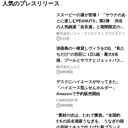
人気のプレスリリース
スヌーピーの湯が登場！ 「サウナのあ
とに楽しむPEANUTS」第2弾 渋谷
の人気銭湯「改良湯」と期間限定のコ
1
ラボレーション サウナイキタイコラ
株式会社ソニー・クリエイティブプロダクツ
ボグッズも発売決定！
1日前
淡路島の一棟貸しヴィラを2泊、"私た
ちだけ"の別荘に 1日1組・最大8名
様、プールとサウナとジェットバス付
2
きで Villa Mon Temps AWAJIの連泊
株式会社ぷらど
素泊りプラン
4時間前
デスクにハイエースがやってきた。
「ハイエース型ふせんホルダー」
Amazonで予約販売開始
3
CAMSHOP.JP
4時間前
“素材の次は、たれで勝負。”全国約
5％の浜名湖産うなぎを、 うなぎの頭
の旨味エキスで仕上げた新ブランド