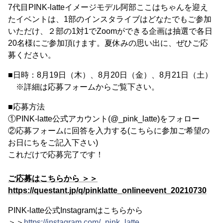
7代目PINK-latteイメージモデル阿部ここはちゃんを迎え
たイベントは、1部のインスタライブはどなたでもご参加
いただけ、２部の1対1でZoomができる企画は抽選で各日
20名様にご参加頂けます。夏休みの思い出に、ぜひご応
募ください。
■日時：8月19日（木）、8月20日（金）、8月21日（土）
※詳細は応募フォームからご覧下さい。
■応募方法
①PINK-latte公式アカウント(@_pink_latte)をフォロー
②応募フォームに回答を入力する(こちらに参加ご希望の
お日にちをご記入下さい)
これだけで応募完了です！
ご応募はこちらから ＞＞
https://questant.jp/q/pinklatte_onlineevent_20210730
PINK-latte公式Instagramはこちらから
＞＞
https://instagram.com/_pink_latte