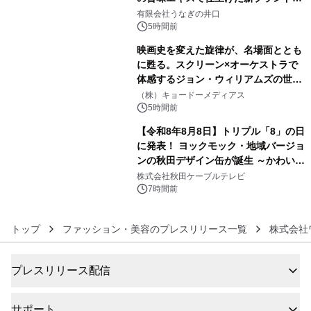
4
「井口の誉」誕生
有限会社うなぎの井口
5時間前
映画史を変えた旋律が、名場面ととも
に甦る。スクリーン×オーケストラで
体感するジョン・ウィリアムズの世
5
界。ジョン・ウィリアムズ：シネマ・
（株）キョードーメディアス
スペクタキュラー・コンサート 開催決
5時間前
定！
【令和8年8月8日】トリプル「8」の日
に発表！ ヨックモック・地域バージョ
ンの秋田デザイン缶が誕生 ～かわいい
6
秋田犬の子犬と秋田の四季と名所を巡
株式会社秋田ケーブルテレビ
るパッケージ～ 9月1日(火)秋田県内で
7時間前
販売開始
トップ
ファッション・美容のプレスリリース一覧
株式会社
プレスリリース配信
サポート