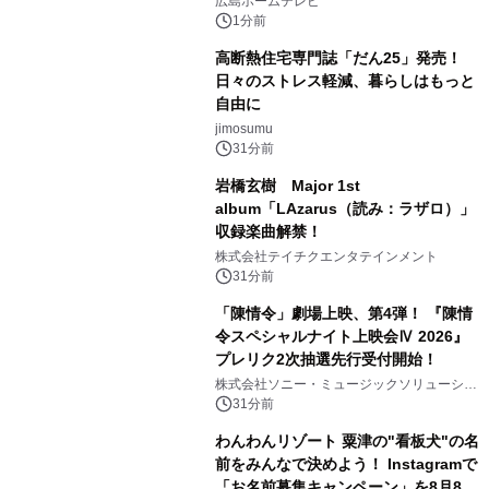
広島ホームテレビ
1分前
高断熱住宅専門誌「だん25」発売！
日々のストレス軽減、暮らしはもっと
自由に
jimosumu
31分前
岩橋玄樹 Major 1st
album「LAzarus（読み：ラザロ）」
収録楽曲解禁！
株式会社テイチクエンタテインメント
31分前
「陳情令」劇場上映、第4弾！ 『陳情
令スペシャルナイト上映会Ⅳ 2026』
プレリク2次抽選先行受付開始！
株式会社ソニー・ミュージックソリューショ
ンズ
31分前
わんわんリゾート 粟津の"看板犬"の名
前をみんなで決めよう！ Instagramで
「お名前募集キャンペーン」を8月8日