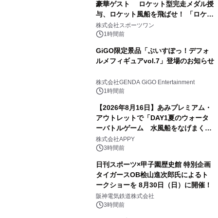
豪華ゲスト ロケット型完走メダル授
与、ロケット風船を飛ばせ！ 「ロケッ
トマラソン2026」開催
株式会社スポーツワン
1時間前
GiGO限定景品「ぶいすぽっ！デフォ
ルメフィギュアvol.7」登場のお知らせ
株式会社GENDA GiGO Entertainment
1時間前
【2026年8月16日】あみプレミアム・
アウトレットで「DAY1夏のウォータ
ーバトルゲーム 水風船をなげまくろ
う！」を開催
株式会社APPY
3時間前
日刊スポーツ×甲子園歴史館 特別企画
タイガースOB桧山進次郎氏によるト
ークショーを 8月30日（日）に開催！
阪神電気鉄道株式会社
3時間前