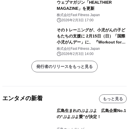
ウェブマガジン「HEALTHIER
MAGAZINE」を更新
株式会社Fast Fitness Japan
2026年2月3日 17:00
そのトレーニングが、小児がんの子ど
もたちの支援に 2月15日（日）「国際
小児がんデー」に、 『Workout for
Children ～小児がん支援チャリティ
株式会社Fast Fitness Japan
ランイベント～』を開催
2026年2月3日 14:00
発行者のリリースをもっと見る
エンタメの新着
もっと見る
広島生まれのぷよぷよ 広島企業No.1
の“ぷよぷよ愛”が決定！