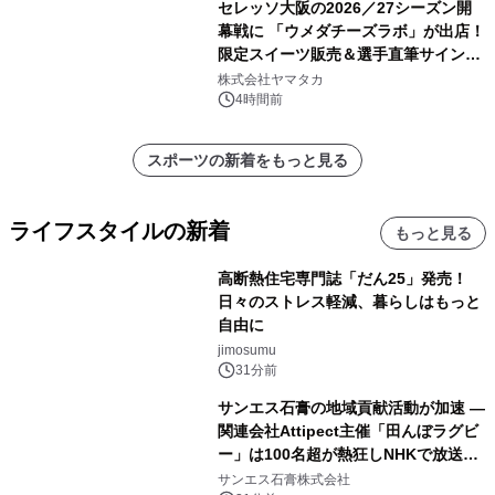
セレッソ大阪の2026／27シーズン開
幕戦に 「ウメダチーズラボ」が出店！
限定スイーツ販売＆選手直筆サイング
ッズが当たる抽選会を 8月8日に開催
株式会社ヤマタカ
4時間前
スポーツの新着をもっと見る
ライフスタイルの新着
もっと見る
高断熱住宅専門誌「だん25」発売！
日々のストレス軽減、暮らしはもっと
自由に
jimosumu
31分前
サンエス石膏の地域貢献活動が加速 ―
関連会社Attipect主催「田んぼラグビ
ー」は100名超が熱狂しNHKで放送さ
れました。
サンエス石膏株式会社