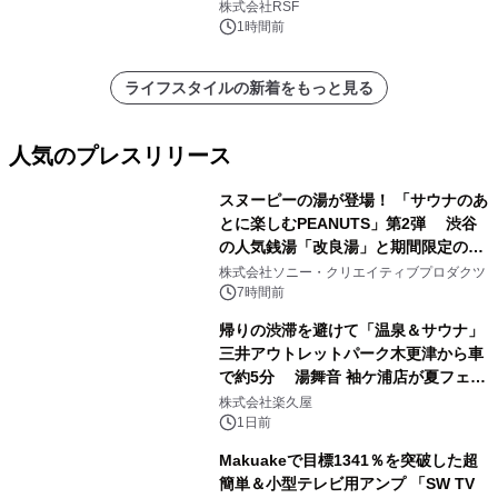
株式会社RSF
1時間前
ライフスタイルの新着をもっと見る
人気のプレスリリース
スヌーピーの湯が登場！ 「サウナのあ
とに楽しむPEANUTS」第2弾 渋谷
の人気銭湯「改良湯」と期間限定のコ
1
ラボレーション サウナイキタイコラ
株式会社ソニー・クリエイティブプロダクツ
ボグッズも発売決定！
7時間前
帰りの渋滞を避けて「温泉＆サウナ」
三井アウトレットパーク木更津から車
で約5分 湯舞音 袖ケ浦店が夏フェア
2
メニューを提供
株式会社楽久屋
1日前
Makuakeで目標1341％を突破した超
簡単＆小型テレビ用アンプ 「SW TV