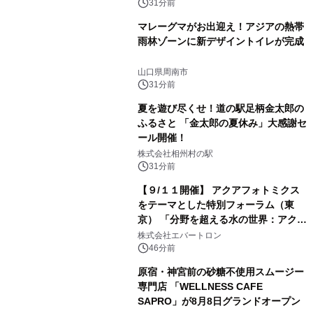
31分前
マレーグマがお出迎え！アジアの熱帯
雨林ゾーンに新デザイントイレが完成
山口県周南市
31分前
夏を遊び尽くせ！道の駅足柄金太郎の
ふるさと 「金太郎の夏休み」大感謝セ
ール開催！
株式会社相州村の駅
31分前
【９/１１開催】 アクアフォトミクス
をテーマとした特別フォーラム（東
京） 「分野を超える水の世界：アクア
フォトミクスが切り拓く新しい科学の
株式会社エバートロン
地平」を開催
46分前
原宿・神宮前の砂糖不使用スムージー
専門店 「WELLNESS CAFE
SAPRO」が8月8日グランドオープン