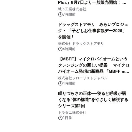
Plus」8月7日より一般販売開始！ ケ
3
ーブル1本つなぐだけ、テレビの音が
城下工業株式会社
ぐっと豊かに
7時間前
ドラッグストアモリ みらいプロジェ
クト 「子どもお仕事参観デー2026」
を開催！
4
株式会社ドラッグストアモリ
4時間前
【MBFF】マイクロバイオームという
クレンジングの新しい提案 マイクロ
バイオーム発想の新商品 「MBFF mb
5
クレンジングPRO」を2026年8月6日
株式会社フローリストジャパン
発売
4時間前
眠りづらさの正体──寝ると呼吸が弱
くなる"体の構造"をやさしく解説する
シリーズ第1回
6
トラタニ株式会社
1日前