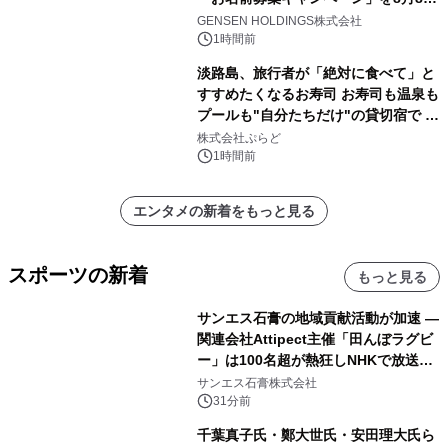
(土)より開催
GENSEN HOLDINGS株式会社
1時間前
淡路島、旅行者が「絶対に食べて」と
すすめたくなるお寿司 お寿司も温泉も
プールも"自分たちだけ"の貸切宿で 1
日1組限定「岩屋温泉 絵島別庭 海と
株式会社ぷらど
森」の握り寿司プラン
1時間前
エンタメの新着をもっと見る
スポーツの新着
もっと見る
サンエス石膏の地域貢献活動が加速 ―
関連会社Attipect主催「田んぼラグビ
ー」は100名超が熱狂しNHKで放送さ
れました。
サンエス石膏株式会社
31分前
千葉真子氏・鄭大世氏・安田理大氏ら