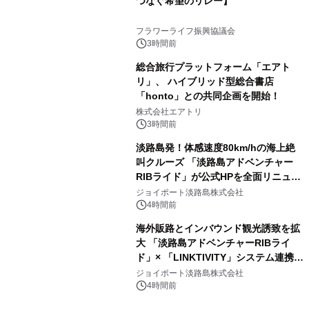
つなぐ希望のリレー】
フラワーライフ振興協議会
3時間前
総合旅行プラットフォーム「エアト
リ」、 ハイブリッド型総合書店
「honto」との共同企画を開始！
株式会社エアトリ
3時間前
淡路島発！体感速度80km/hの海上絶
叫クルーズ 「淡路島アドベンチャー
RIBライド」が公式HPを全面リニュー
アル！ ～スマホで即予約完了の「スマ
ジョイポート淡路島株式会社
ート設計」へ刷新～
4時間前
海外販路とインバウンド観光誘致を拡
大 「淡路島アドベンチャーRIBライ
ド」× 「LINKTIVITY」システム連携を
開始！
ジョイポート淡路島株式会社
4時間前