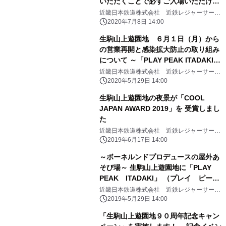
いただくことで必ずご入場いただけま
す～
近畿日本鉄道株式会社 近鉄レジャーサービ
ス株式会社
2020年7月8日 14:00
生駒山上遊園地 ６月１日（月）から
の営業再開と感染拡大防止の取り組み
について ～「PLAY PEAK ITADAKI」
もリニューアルオープンします～
近畿日本鉄道株式会社 近鉄レジャーサービ
ス株式会社
2020年5月29日 14:00
生駒山上遊園地の夜景が「COOL
JAPAN AWARD 2019」を 受賞しまし
た
近畿日本鉄道株式会社 近鉄レジャーサービ
ス株式会社
2019年6月17日 14:00
～ボーネルンドプロデュースの屋外あ
そび場～ 生駒山上遊園地に「PLAY
PEAK ITADAKI」 （プレイ ピー
ク イタダキ）が新登場！
近畿日本鉄道株式会社 近鉄レジャーサービ
ス株式会社
2019年5月29日 14:00
「生駒山上遊園地９０周年記念キャン