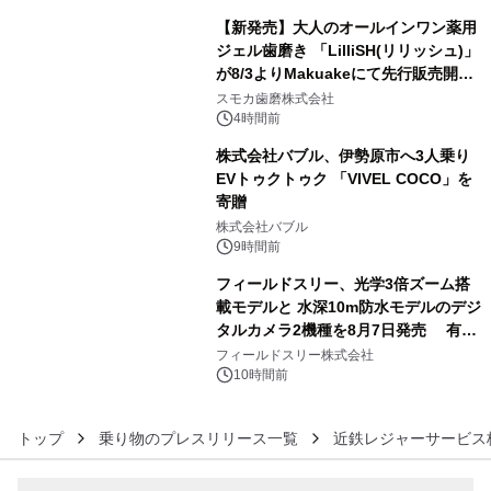
【新発売】大人のオールインワン薬用
ジェル歯磨き 「LilliSH(リリッシュ)」
が8/3よりMakuakeにて先行販売開
4
始！
スモカ歯磨株式会社
4時間前
株式会社バブル、伊勢原市へ3人乗り
EVトゥクトゥク 「VIVEL COCO」を
寄贈
5
株式会社バブル
9時間前
フィールドスリー、光学3倍ズーム搭
載モデルと 水深10m防水モデルのデジ
タルカメラ2機種を8月7日発売 有効
6
約1300万画素、用途別に選べるコンデ
フィールドスリー株式会社
ジ新登場
10時間前
トップ
乗り物のプレスリリース一覧
近鉄レジャーサービス