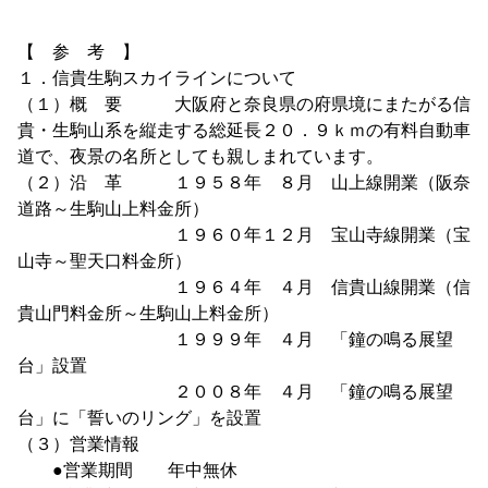
【 参 考 】
１．信貴生駒スカイラインについて
（１）概 要 大阪府と奈良県の府県境にまたがる信
貴・生駒山系を縦走する総延長２０．９ｋｍの有料自動車
道で、夜景の名所としても親しまれています。
（２）沿 革 １９５８年 ８月 山上線開業（阪奈
道路～生駒山上料金所）
１９６０年１２月 宝山寺線開業（宝
山寺～聖天口料金所）
１９６４年 ４月 信貴山線開業（信
貴山門料金所～生駒山上料金所）
１９９９年 ４月 「鐘の鳴る展望
台」設置
２００８年 ４月 「鐘の鳴る展望
台」に「誓いのリング」を設置
（３）営業情報
●営業期間 年中無休