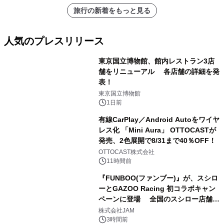
旅行の新着をもっと見る
人気のプレスリリース
東京国立博物館、館内レストラン3店
舗をリニューアル 各店舗の詳細を発
表！
1
東京国立博物館
1日前
有線CarPlay／Android Autoをワイヤ
レス化 「Mini Aura」 OTTOCASTが
発売、2色展開で8/31まで40％OFF！
2
OTTOCAST株式会社
11時間前
『FUNBOO(ファンブー)』が、スシロ
ーとGAZOO Racing 初コラボキャン
ペーンに登場 全国のスシロー店舗で
3
GR 4車種の FUNBOO(ミニカー)付き
株式会社JAM
メニューが展開されます
3時間前