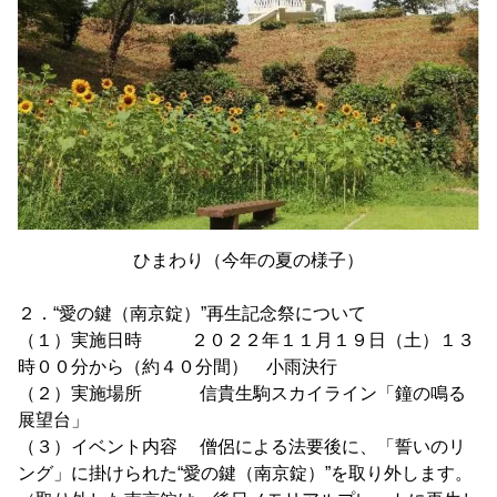
ひまわり（今年の夏の様子）
２．“愛の鍵（南京錠）”再生記念祭について
（１）実施日時 ２０２２年１１月１９日（土）１３
時００分から（約４０分間） 小雨決行
（２）実施場所 信貴生駒スカイライン「鐘の鳴る
展望台」
（３）イベント内容 僧侶による法要後に、「誓いのリ
ング」に掛けられた“愛の鍵（南京錠）”を取り外します。