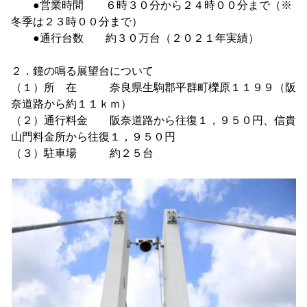
●営業時間 ６時３０分から２４時００分まで（※
冬季は２３時００分まで）
●通行台数 約３０万台（２０２１年実績）
２．鐘の鳴る展望台について
（１）所 在 奈良県生駒郡平群町櫟原１１９９（阪
奈道路から約１１ｋｍ）
（２）通行料金 阪奈道路から往復１，９５０円、信貴
山門料金所から往復１，９５０円
（３）駐車場 約２５台