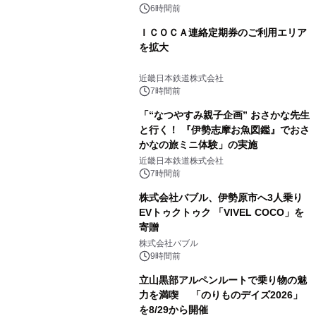
6時間前
ＩＣＯＣＡ連絡定期券のご利用エリア
を拡大
近畿日本鉄道株式会社
7時間前
「“なつやすみ親子企画” おさかな先生
と行く！ 『伊勢志摩お魚図鑑』でおさ
かなの旅ミニ体験」の実施
近畿日本鉄道株式会社
7時間前
株式会社バブル、伊勢原市へ3人乗り
EVトゥクトゥク 「VIVEL COCO」を
寄贈
株式会社バブル
9時間前
立山黒部アルペンルートで乗り物の魅
力を満喫 「のりものデイズ2026」
を8/29から開催