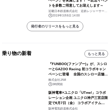
ペーン」を実施します！ ～記念イベン
トを多数ご用意してお迎えします～
近畿日本鉄道株式会社 近鉄レジャーサービ
ス株式会社
2019年3月6日 14:00
発行者のリリースをもっと見る
乗り物の新着
もっと見る
『FUNBOO(ファンブー)』が、スシロ
ーとGAZOO Racing 初コラボキャン
ペーンに登場 全国のスシロー店舗で
GR 4車種の FUNBOO(ミニカー)付き
株式会社JAM
メニューが展開されます
3時間前
阪神電車×ユニクロ「UTme!」コラボ
レーション企画 ユニクロ神戸三宮店限
定で8月7日（金） コラボアイテムが
発売決定！
阪神電気鉄道株式会社