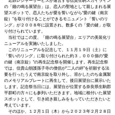
近鉄レジャーサービスが運営する信貴生駒スカイライン
の「鐘の鳴る展望台」は、恋人の聖地として親しまれる展
望スポットで、恋人たちが愛を誓いながら“愛の鍵（南京
錠）”を取り付けることができるモニュメント「誓いのリ
ング」が２００８年に設置され、数多くの「愛の鍵」が取
り付けられています。
当社ではこの度、「鐘の鳴る展望台」エリアの美装化リ
ニューアルを実施いたしました。
このリニューアルを記念して、１１月１９日（土）に
「誓いのリング」に取り付けられた約３，０００個の“愛
の鍵（南京錠）”の再生記念祭を開催します。再生記念祭
では、信貴山朝護孫子寺の僧侶が“二人の絆”を祈願する法
要を行ったうえで南京錠を取り外し、溶かしたのち金属製
のメモリアルプレートに再生して、後日展望台に展示いた
します。記念祭当日には、展望台が位置する奈良県生駒郡
平群町の方々にも参列いただきます。地域に根付いた展望
スポットとして、引き続き親しみをもっていただきたいと
考えています。
そのほか、１２月１日（木）から２０２３年２月２８日