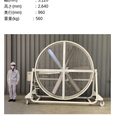
幅(mm) ：3,120
高さ(mm) ：2,640
奥行(mm) ：960
重量(kg) ：560