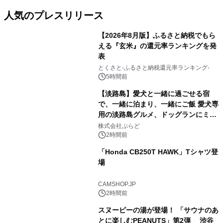
人気のプレスリリース
【2026年8月版】ふるさと納税でもら
える『玄米』の還元率ランキングを発
表
1
とくさと-ふるさと納税還元率ランキング-
5時間前
【淡路島】愛犬と一緒に過ごせる宿
で、一緒に泊まり、一緒にご飯 愛犬専
用の淡路島グルメ、ドッグランにミニ
2
プール グランピングとトレーラーハウ
株式会社ぷらど
スの2施設で
2時間前
「Honda CB250T HAWK」Tシャツ登
場
3
CAMSHOP.JP
2時間前
スヌーピーの湯が登場！ 「サウナのあ
とに楽しむPEANUTS」第2弾 渋谷