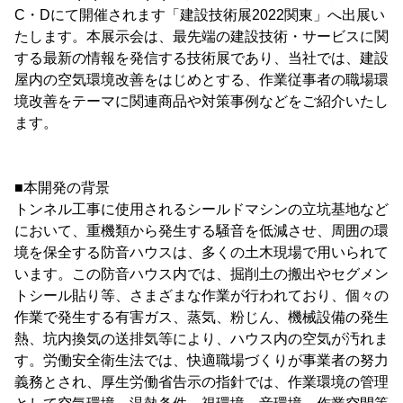
C・Dにて開催されます「建設技術展2022関東」へ出展い
たします。本展示会は、最先端の建設技術・サービスに関
する最新の情報を発信する技術展であり、当社では、建設
屋内の空気環境改善をはじめとする、作業従事者の職場環
境改善をテーマに関連商品や対策事例などをご紹介いたし
ます。
■本開発の背景
トンネル工事に使用されるシールドマシンの立坑基地など
において、重機類から発生する騒音を低減させ、周囲の環
境を保全する防音ハウスは、多くの土木現場で用いられて
います。この防音ハウス内では、掘削土の搬出やセグメン
トシール貼り等、さまざまな作業が行われており、個々の
作業で発生する有害ガス、蒸気、粉じん、機械設備の発生
熱、坑内換気の送排気等により、ハウス内の空気が汚れま
す。労働安全衛生法では、快適職場づくりが事業者の努力
義務とされ、厚生労働省告示の指針では、作業環境の管理