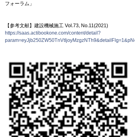
フォーラム」
【参考文献】建設機械施工 Vol.73, No.11(2021)
https://saas.actibookone.com/content/detail?
param=eyJjb250ZW50TnVtIjoyMzgzNTh9&detailFlg=1&pNo