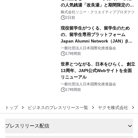
の人気銭湯「改良湯」と期間限定のコ
4
ラボレーション サウナイキタイコラ
株式会社ソニー・クリエイティブプロダクツ
ボグッズも発売決定！
2日前
現役留学生がつくる、留学生のため
の、留学生専用プラットフォーム
Japan Alumni Network（JAN）β版
5
をリリース
一般社団法人日本国際化推進協会
17時間前
世界とつながる、日本をひらく。 創立
13周年、JAPI公式Webサイトを全面
リニューアル
6
一般社団法人日本国際化推進協会
17時間前
トップ
ビジネスのプレスリリース一覧
ヤクモ株式会社
プレスリリース配信