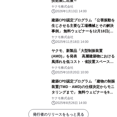
技術展に出展～
ヤクモ株式会社
2026年1月13日 14:00
建築CPD認定プログラム 「公害振動を
生じさせる主要な工場機械とその解決
事例」 無料ウェビナーを12月18日(木)
に開催
ヤクモ株式会社
2025年11月18日 14:00
ヤクモ、新製品「大型制振装置
(AMD)」を発表 高層建築物における
風揺れを低コスト・省設置スペースで
低減
ヤクモ株式会社
2025年10月20日 10:00
建築CPD認定プログラム 「建物の制振
装置(TMD・AMD)の仕様決定からモニ
タリングまで」 無料ウェビナーを9月
25日(木)に開催
ヤクモ株式会社
2025年8月26日 14:00
発行者のリリースをもっと見る