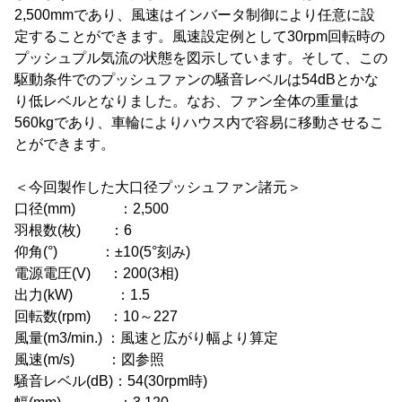
2,500mmであり、風速はインバータ制御により任意に設
定することができます。風速設定例として30rpm回転時の
プッシュプル気流の状態を図示しています。そして、この
駆動条件でのプッシュファンの騒音レベルは54dBとかな
り低レベルとなりました。なお、ファン全体の重量は
560kgであり、車輪によりハウス内で容易に移動させるこ
とができます。
＜今回製作した大口径プッシュファン諸元＞
口径(mm) ：2,500
羽根数(枚) ：6
仰角(°) ：±10(5°刻み)
電源電圧(V) ：200(3相)
出力(kW) ：1.5
回転数(rpm) ：10～227
風量(m3/min.) ：風速と広がり幅より算定
風速(m/s) ：図参照
騒音レベル(dB)：54(30rpm時)