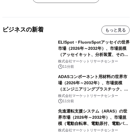
ビジネスの新着
もっと見る
ELISpot・FluoroSpotアッセイの世界
市場（2026年～2032年）、市場規模
（アッセイキット、分析装置、その
他）・分析レポートを発表
株式会社マーケットリサーチセンター
11分前
ADASコンポーネント用材料の世界市
場（2026年～2032年）、市場規模
（エンジニアリングプラスチック、RF
および誘電体材料、光学・カバー材
株式会社マーケットリサーチセンター
料、その他）・分析レポートを発表
11分前
先進運転支援システム（ARAS）の世
界市場（2026年～2032年）、市場規
模（電動自転車、電動原付、電動バイ
ク）・分析レポートを発表
株式会社マーケットリサーチセンター