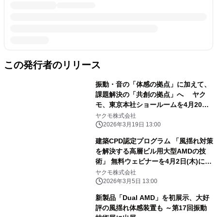
この発行者のリリース
振動・音の「体感の拠点」に加えて、
課題解決の「共創の拠点」へ ヤク
モ、東京本社ショールームを4月20日
にグランドオープン
ヤクモ株式会社
2026年3月19日 13:00
建築CPD認定プログラム 「風揺れ対策
を解決する高層ビル用大型AMDの技
術」 無料ウェビナーを4月2日(木)に開
催
ヤクモ株式会社
2026年3月5日 13:00
新製品「Dual AMD」を初展示、大好
評の風揺れ体感装置も ～第17回振動