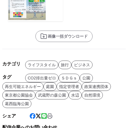
画像一括ダウンロード
カテゴリ
ライフスタイル
旅行
ビジネス
タグ
CO2排出量ゼロ
ＳＤＧｓ
公園
再生可能エネルギー
庭園
指定管理者
政策連携団体
東京都公園協会
武蔵野の森公園
水辺
自然環境
葛西臨海公園
シェア
配信企業へのお問い合わせ