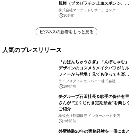
規模（ブタゼラチン止血スポンジ、牛
ゼラチン止血スポンジ、その他）・分
株式会社マーケットリサーチセンター
析レポートを発表
30分前
ビジネスの新着をもっと見る
人気のプレスリリース
『おぱんちゅうさぎ』『んぽちゃむ』
デザインのコスメ＆メイクパフがミル
フィーから登場！見ても使っても楽し
1
い、ポップでキュートなコレクショ
ライフスタイルカンパニー株式会社
ン。
2時間前
夢グループ石田社長＆歌手の保科有里
さんが “宝くじ付き定期預金”を楽しく
ご紹介
2
株式会社静岡銀行 インターネット支店
3時間前
外壁塗装20年の実務経験を一冊にまと