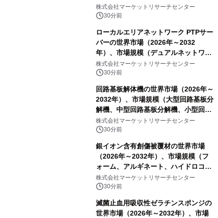
プ）・分析レポートを発表
株式会社マーケットリサーチセンター
30分前
ローカルエリアネットワーク PTPサー
バーの世界市場（2026年～2032
年）、市場規模（デュアルネットワー
クポート、4ポート、その他）・分析
株式会社マーケットリサーチセンター
レポートを発表
30分前
回路基板解体機の世界市場（2026年～
2032年）、市場規模（大型回路基板分
解機、中型回路基板分解機、小型回路
基板分解機）・分析レポートを発表
株式会社マーケットリサーチセンター
30分前
銀イオン含有創傷被覆材の世界市場
（2026年～2032年）、市場規模（フ
ォーム、アルギネート、ハイドロコロ
イド、その他）・分析レポートを発表
株式会社マーケットリサーチセンター
30分前
滅菌止血用吸収性ゼラチンスポンジの
世界市場（2026年～2032年）、市場