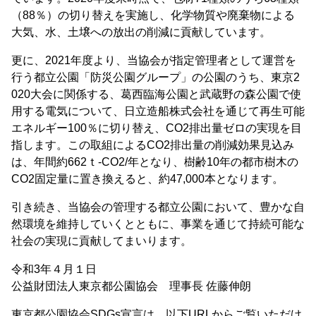
（88％）の切り替えを実施し、化学物質や廃棄物による
大気、水、土壌への放出の削減に貢献しています。
更に、2021年度より、当協会が指定管理者として運営を
行う都立公園「防災公園グループ」の公園のうち、東京2
020大会に関係する、葛西臨海公園と武蔵野の森公園で使
用する電気について、日立造船株式会社を通じて再生可能
エネルギー100％に切り替え、CO2排出量ゼロの実現を目
指します。この取組によるCO2排出量の削減効果見込み
は、年間約662ｔ-CO2/年となり、樹齢10年の都市樹木の
CO2固定量に置き換えると、約47,000本となります。
引き続き、当協会の管理する都立公園において、豊かな自
然環境を維持していくとともに、事業を通じて持続可能な
社会の実現に貢献してまいります。
令和3年４月１日
公益財団法人東京都公園協会 理事長 佐藤伸朗
東京都公園協会SDGs宣言は、以下URLからご覧いただけ