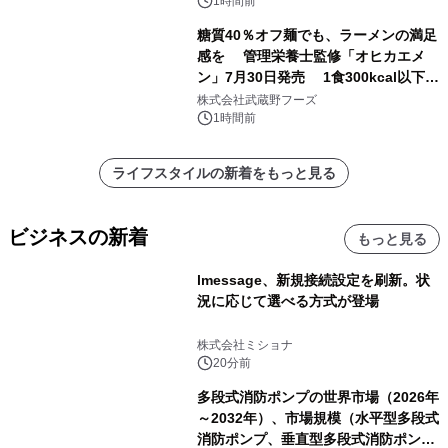
1時間前
糖質40％オフ麺でも、ラーメンの満足
感を 管理栄養士監修「オヒカエメ
ン」7月30日発売 1食300kcal以下・
1日の1/3量の野菜・塩分3.3g以下を実
株式会社武蔵野フーズ
現
1時間前
ライフスタイルの新着をもっと見る
ビジネスの新着
もっと見る
lmessage、新規接続設定を刷新。状
況に応じて選べる方式が登場
株式会社ミショナ
20分前
多段式消防ポンプの世界市場（2026年
～2032年）、市場規模（水平型多段式
消防ポンプ、垂直型多段式消防ポン