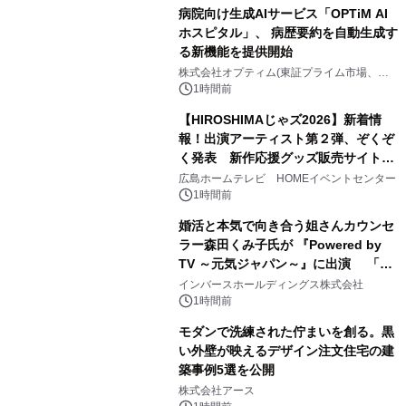
病院向け生成AIサービス「OPTiM AI
ホスピタル」、 病歴要約を自動生成す
る新機能を提供開始
株式会社オプティム(東証プライム市場、コ
ード：3694)
1時間前
【HIROSHIMAじゃズ2026】新着情
報！出演アーティスト第２弾、ぞくぞ
く発表 新作応援グッズ販売サイトも
同時オープンします！
広島ホームテレビ HOMEイベントセンター
1時間前
婚活と本気で向き合う姐さんカウンセ
ラー森田くみ子氏が 『Powered by
TV ～元気ジャパン～』に出演 「元
気が出るPower講座」で婚活の「加点
インバースホールディングス株式会社
方式」を紹介
1時間前
モダンで洗練された佇まいを創る。黒
い外壁が映えるデザイン注文住宅の建
築事例5選を公開
株式会社アース