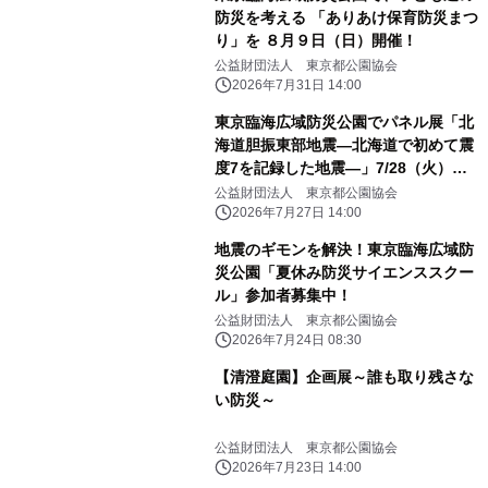
防災を考える 「ありあけ保育防災まつ
り」を ８月９日（日）開催！
公益財団法人 東京都公園協会
2026年7月31日 14:00
東京臨海広域防災公園でパネル展「北
海道胆振東部地震―北海道で初めて震
度7を記録した地震―」7/28（火）か
ら開催
公益財団法人 東京都公園協会
2026年7月27日 14:00
地震のギモンを解決！東京臨海広域防
災公園「夏休み防災サイエンススクー
ル」参加者募集中！
公益財団法人 東京都公園協会
2026年7月24日 08:30
【清澄庭園】企画展～誰も取り残さな
い防災～
公益財団法人 東京都公園協会
2026年7月23日 14:00