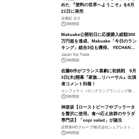
めた 『塗料の世界へようこそ』を8月
21日に発売
3
吉都紀 太介
3時間前
Makuake公開初日に応援購入総額300
万円超を達成、Makuake「今日のラン
キング」総合3位も獲得。 YECHAN音
4
浴シンギングボウル第2弾の大型サイ
Japan Top Trade
ズ（XL・2XL・3XL）を先行販売中
3時間前
佐藤B作がフランス喜劇に初挑戦 9月
3日(木)開幕『家族…リハーサル』出演
者コメント到着！
5
カンフェティ（ロングランプランニング株式
会社）
5時間前
神楽坂【ローストビーフやブッラータ
を贅沢に使用。食べ応え抜群のサラダ
専門店】「copi salad」が誕生
6
吉野家HDグループ/株式会社シェアレストラ
ン
4時間前