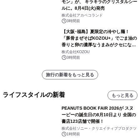
モン」が、 キラキラのクリスタルシー
ルに。8月4日(火)発売
株式会社アカベコランド
3時間前
【大阪･福島】夏限定の冷やし麺！
「豚骨まぜそばKOZOU+」でごま油の
香りと卵の濃厚なうまみがクセになる
「冷やしネギ玉」を発売！
株式会社KOZOU
3時間前
旅行の新着をもっと見る
ライフスタイルの新着
もっと見る
PEANUTS BOOK FAIR 2026が スヌ
ーピーの誕生日の8月10日より 全国の
書店123店舗で開催！
株式会社ソニー・クリエイティブプロダクツ
1時間前