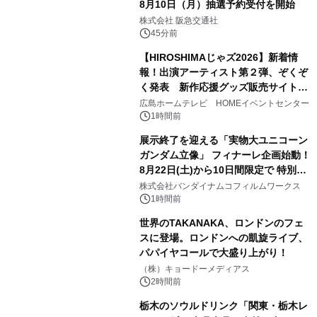
8月10日（月）抽選予約受付を開始
株式会社 阪急交通社
45分前
【HIROSHIMAじゃズ2026】新着情
報！出演アーティスト第２弾、ぞくぞ
く発表 新作応援グッズ販売サイトも
同時オープンします！
広島ホームテレビ HOMEイベントセンター
1時間前
展示終了を迎える「実物大ユニコーン
ガンダム立像」 フィナーレ企画始動！
8月22日(土)から10日間限定で 特別映
像『UNICORN GUNDAM Statue ―
株式会社バンダイナムコフィルムワークス
BEYOND POSSIBILITY ―』を上映！
1時間前
世界のTAKANAKA、ロンドンのフェ
スに登場。ロンドンへの凱旋ライブ、
パパイヤコールで大盛り上がり！
（株）キョードーメディアス
2時間前
栃木のソウルドリンク「関東・栃木レ