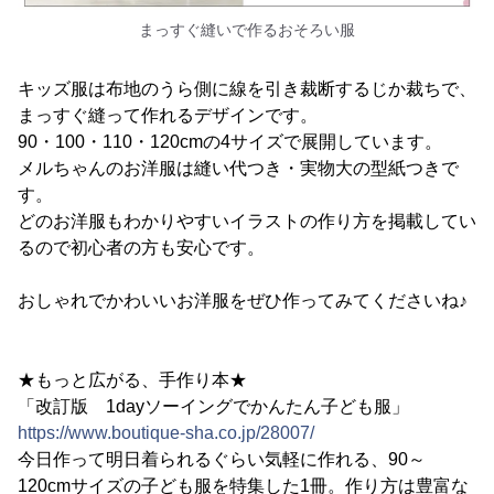
まっすぐ縫いで作るおそろい服
キッズ服は布地のうら側に線を引き裁断するじか裁ちで、
まっすぐ縫って作れるデザインです。
90・100・110・120cmの4サイズで展開しています。
メルちゃんのお洋服は縫い代つき・実物大の型紙つきで
す。
どのお洋服もわかりやすいイラストの作り方を掲載してい
るので初心者の方も安心です。
おしゃれでかわいいお洋服をぜひ作ってみてくださいね♪
★もっと広がる、手作り本★
「改訂版 1dayソーイングでかんたん子ども服」
https://www.boutique-sha.co.jp/28007/
今日作って明日着られるぐらい気軽に作れる、90～
120cmサイズの子ども服を特集した1冊。作り方は豊富な