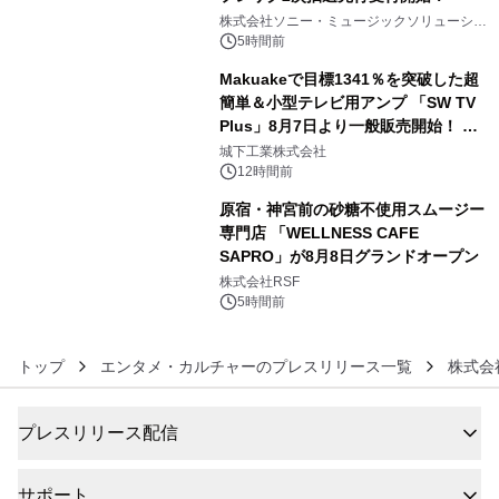
4
株式会社ソニー・ミュージックソリューショ
ンズ
5時間前
Makuakeで目標1341％を突破した超
簡単＆小型テレビ用アンプ 「SW TV
Plus」8月7日より一般販売開始！ ケ
5
ーブル1本つなぐだけ、テレビの音が
城下工業株式会社
ぐっと豊かに
12時間前
原宿・神宮前の砂糖不使用スムージー
専門店 「WELLNESS CAFE
SAPRO」が8月8日グランドオープン
6
株式会社RSF
5時間前
トップ
エンタメ・カルチャーのプレスリリース一覧
株式会
プレスリリース配信
サポート