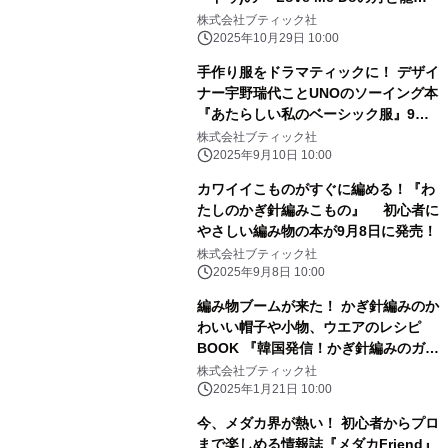
導く 月占星術 2026』発売！
株式会社ブティック社
2025年10月29日 10:00
手作り服をドラマティックに！ デザイ
ナー宇野瑞代ことUNOのソーイング本
『あたらしい私のベーシック服』9月
10日発売【新刊】
株式会社ブティック社
2025年9月10日 10:00
カワイイこものがすぐに編める！『わ
たしのかぎ針編みこもの』 初心者に
やさしい編み物の本が9月8日に発売！
株式会社ブティック社
2025年9月8日 10:00
編み物ブームが来た！ かぎ針編みのか
わいい帽子や小物、ウエアのレシピ
BOOK 『韓国発信！かぎ針編みのガー
ルズニットこもの』が 1月21日に発
株式会社ブティック社
売！
2025年1月21日 10:00
今、メダカ界が熱い！ 初心者からプロ
まで楽しめる情報誌『メダカFriend』