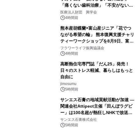
「痛くない歯科治療」「不安がない治
療計画」をテーマに専門監修
医療法人財団 興学会
4時間前
熊本産胡蝶蘭×富山産ジニア「花でつ
ながる希望の輪」 熊本復興支援チャリ
ティーワークショップを8月9日、富
山・射水で開催
フラワーライフ振興協議会
4時間前
高断熱住宅専門誌「だん25」発売！
日々のストレス軽減、暮らしはもっと
自由に
jimosumu
5時間前
サンエス石膏の地域貢献活動が加速 ―
関連会社Attipect主催「田んぼラグビ
ー」は100名超が熱狂しNHKで放送さ
れました。
サンエス石膏株式会社
5時間前