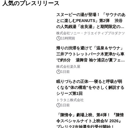
人気のプレスリリース
スヌーピーの湯が登場！ 「サウナのあ
とに楽しむPEANUTS」第2弾 渋谷
の人気銭湯「改良湯」と期間限定のコ
1
ラボレーション サウナイキタイコラ
株式会社ソニー・クリエイティブプロダクツ
ボグッズも発売決定！
11時間前
帰りの渋滞を避けて「温泉＆サウナ」
三井アウトレットパーク木更津から車
で約5分 湯舞音 袖ケ浦店が夏フェア
2
メニューを提供
株式会社楽久屋
1日前
眠りづらさの正体──寝ると呼吸が弱
くなる"体の構造"をやさしく解説する
シリーズ第1回
3
トラタニ株式会社
1日前
「陳情令」劇場上映、第4弾！ 『陳情
令スペシャルナイト上映会Ⅳ 2026』
プレリク2次抽選先行受付開始！