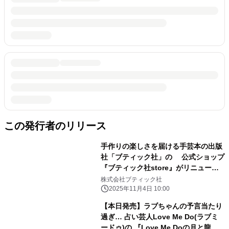
この発行者のリリース
手作りの楽しさを届ける手芸本の出版
社「ブティック社」の 公式ショップ
『ブティック社store』がリニューア
ルオープン
株式会社ブティック社
2025年11月4日 10:00
【本日発売】ラブちゃんの予言当たり
過ぎ… 占い芸人Love Me Do(ラブミ
ードゥ)の 『Love Me Doの月と龍が