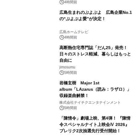
4時間前
広島生まれのぷよぷよ 広島企業No.1
の“ぷよぷよ愛”が決定！
広島ホームテレビ
4時間前
高断熱住宅専門誌「だん25」発売！
日々のストレス軽減、暮らしはもっと
自由に
jimosumu
5時間前
岩橋玄樹 Major 1st
album「LAzarus（読み：ラザロ）」
収録楽曲解禁！
株式会社テイチクエンタテインメント
5時間前
「陳情令」劇場上映、第4弾！ 『陳情
令スペシャルナイト上映会Ⅳ 2026』
プレリク2次抽選先行受付開始！