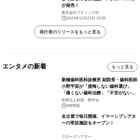
が発売！
株式会社ブティック社
2024年12月23日 10:00
発行者のリリースをもっと見る
エンタメの新着
もっと見る
新橋歯科医科診療所 副院長・歯科医師
小野宇宙が「後悔しない歯科選び」
「痛くない歯科治療」「不安がない治
療計画」をテーマに専門監修
医療法人財団 興学会
4時間前
名古屋で毎日開催、イマーシブシアタ
ーの常設施設をオープン！
クローズシアター