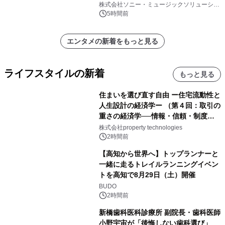
株式会社ソニー・ミュージックソリューショ
ンズ
5時間前
エンタメの新着をもっと見る
ライフスタイルの新着
もっと見る
住まいを選び直す自由 ー住宅流動性と
人生設計の経済学ー （第４回：取引の
重さの経済学──情報・信頼・制度を
PropTechはどう組み替えるか）｜
株式会社property technologies
PropTech-Lab
2時間前
【高知から世界へ】トップランナーと
一緒に走るトレイルランニングイベン
トを高知で8月29日（土）開催
BUDO
2時間前
新橋歯科医科診療所 副院長・歯科医師
小野宇宙が「後悔しない歯科選び」