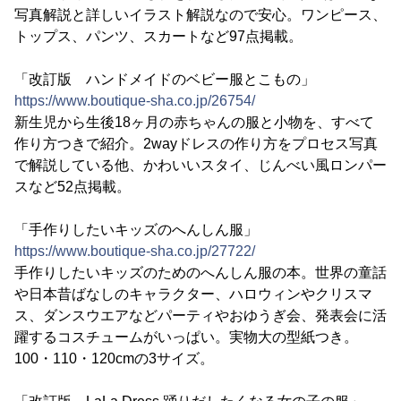
写真解説と詳しいイラスト解説なので安心。ワンピース、
トップス、パンツ、スカートなど97点掲載。
「改訂版 ハンドメイドのベビー服とこもの」
https://www.boutique-sha.co.jp/26754/
新生児から生後18ヶ月の赤ちゃんの服と小物を、すべて
作り方つきで紹介。2wayドレスの作り方をプロセス写真
で解説している他、かわいいスタイ、じんべい風ロンパー
スなど52点掲載。
「手作りしたいキッズのへんしん服」
https://www.boutique-sha.co.jp/27722/
手作りしたいキッズのためのへんしん服の本。世界の童話
や日本昔ばなしのキャラクター、ハロウィンやクリスマ
ス、ダンスウエアなどパーティやおゆうぎ会、発表会に活
躍するコスチュームがいっぱい。実物大の型紙つき。
100・110・120cmの3サイズ。