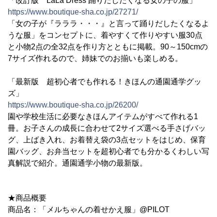
「改訂版 LaLa Dress 踊りだしたくなる女の子の服」
https://www.boutique-sha.co.jp/27271/
「女の子が『ラララ・・・』と言って踊りだしたくなるよ
うな服」をコンセプトに、着やすくて作りやすい服30点
と小物2点の全32点を作り方とともに掲載。90～150cmの
7サイズ作れるので、姉妹でのお揃いも楽しめる。
「最新版 超初心者でも作れる！きほんの通園通学グッ
ズ」
https://www.boutique-sha.co.jp/26200/
園や学校生活に必要なきほんアイテムがすべて作れる1
冊。お子さんの成長に合わせて2サイズ選べる手さげバッ
グ、上ばき入れ、お着替え袋の3点セットをはじめ、保育
園バッグ、お弁当セットを超初心者でも分かるくわしい写
真解説で紹介。通園通学小物の最新版。
★商品概要
商品名：「メルちゃんの着せかえ服」@PILOT