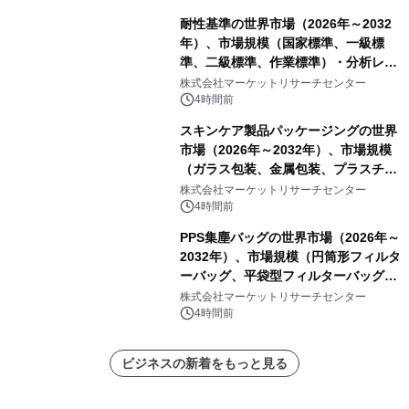
耐性基準の世界市場（2026年～2032
年）、市場規模（国家標準、一級標
準、二級標準、作業標準）・分析レポ
ートを発表
株式会社マーケットリサーチセンター
4時間前
スキンケア製品パッケージングの世界
市場（2026年～2032年）、市場規模
（ガラス包装、金属包装、プラスチッ
ク包装、その他）・分析レポートを発
株式会社マーケットリサーチセンター
表
4時間前
PPS集塵バッグの世界市場（2026年～
2032年）、市場規模（円筒形フィルタ
ーバッグ、平袋型フィルターバッグ、
プリーツフィルターバッグ、その
株式会社マーケットリサーチセンター
他）・分析レポートを発表
4時間前
ビジネスの新着をもっと見る