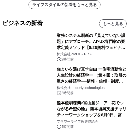
ライフスタイルの新着をもっと見る
ビジネスの新着
もっと見る
業務システム刷新の「見えていない課
題」にアプローチ。AI×UX専門家の要
求定義メソッド【8/26無料ウェビナ
ー】株式会社PIVOT
株式会社PIVOT＜PR＞
2時間前
住まいを選び直す自由 ー住宅流動性と
人生設計の経済学ー （第４回：取引の
重さの経済学──情報・信頼・制度を
PropTechはどう組み替えるか）｜
株式会社property technologies
PropTech-Lab
2時間前
熊本産胡蝶蘭×富山産ジニア「花でつ
ながる希望の輪」 熊本復興支援チャリ
ティーワークショップを8月9日、富
山・射水で開催
フラワーライフ振興協議会
4時間前