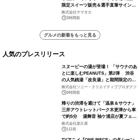
限定スイーツ販売＆選手直筆サイング
ッズが当たる抽選会を 8月8日に開催
株式会社ヤマタカ
3時間前
グルメの新着をもっと見る
人気のプレスリリース
スヌーピーの湯が登場！ 「サウナのあ
とに楽しむPEANUTS」第2弾 渋谷
の人気銭湯「改良湯」と期間限定のコ
1
ラボレーション サウナイキタイコラ
株式会社ソニー・クリエイティブプロダクツ
ボグッズも発売決定！
6時間前
帰りの渋滞を避けて「温泉＆サウナ」
三井アウトレットパーク木更津から車
で約5分 湯舞音 袖ケ浦店が夏フェア
2
メニューを提供
株式会社楽久屋
1日前
TVアニメ『ONE PIECE』の名シーン