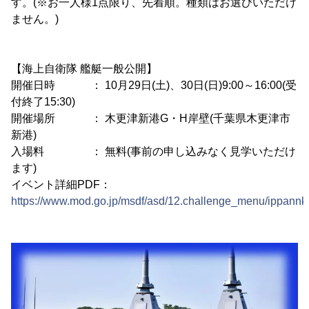
す。(※お一人様1点限り、先着順。種類はお選びいただけ
ません。)
【海上自衛隊 艦艇一般公開】
開催日時 ： 10月29日(土)、30日(日)9:00～16:00(受
付終了15:30)
開催場所 ： 木更津新港G・H岸壁(千葉県木更津市
新港)
入場料 ： 無料(事前の申し込みなく見学いただけ
ます)
イベント詳細PDF：
https://www.mod.go.jp/msdf/asd/12.challenge_menu/ippannk