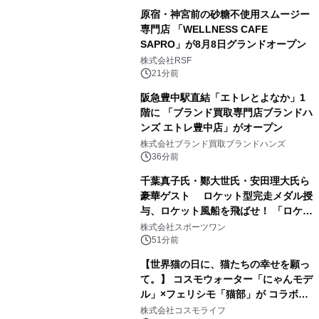
原宿・神宮前の砂糖不使用スムージー
専門店 「WELLNESS CAFE
SAPRO」が8月8日グランドオープン
株式会社RSF
21分前
阪急豊中駅直結「エトレとよなか」1
階に 「ブランド買取専門店ブランドハ
ンズ エトレ豊中店」がオープン
株式会社ブランド買取ブランドハンズ
36分前
千葉真子氏・鄭大世氏・安田理大氏ら
豪華ゲスト ロケット型完走メダル授
与、ロケット風船を飛ばせ！ 「ロケッ
トマラソン2026」開催
株式会社スポーツワン
51分前
【世界猫の日に、猫たちの幸せを願っ
て。】 コスモウォーター「にゃんモデ
ル」×フェリシモ「猫部」が コラボキ
ャンペーンを実施
株式会社コスモライフ