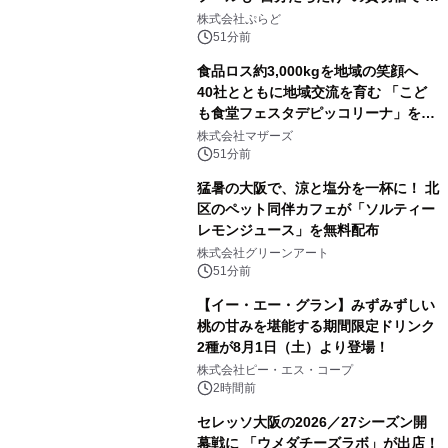
日1組限定「岩屋温泉 絵島別庭 海と
株式会社ぷらど
森」の握り寿司プラン
51分前
食品ロス約3,000kgを地域の笑顔へ
40社とともに地域交流を育む 「こど
も食堂フェスタデピッコリーナ」を9
月5日(土)開催
株式会社マザーズ
51分前
猛暑の大阪で、涼と塩分を一杯に！ 北
区のペット同伴カフェが「ソルティー
レモンジュース」を無料配布
株式会社グリーンアート
51分前
【イー・エー・グラン】みずみずしい
桃の甘みを堪能する期間限定ドリンク
2種が8月1日（土）より登場！
株式会社ピー・エス・コープ
2時間前
セレッソ大阪の2026／27シーズン開
幕戦に 「ウメダチーズラボ」が出店！