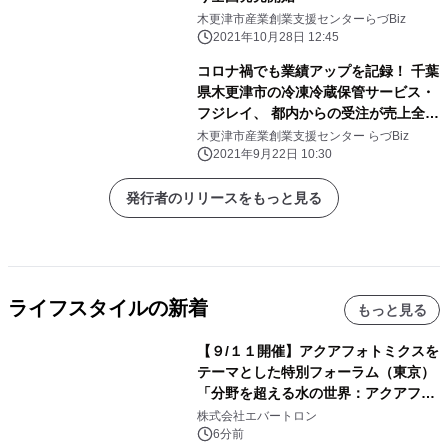
木更津市産業創業支援センターらづBiz
2021年10月28日 12:45
コロナ禍でも業績アップを記録！ 千葉
県木更津市の冷凍冷蔵保管サービス・
フジレイ、 都内からの受注が売上全体
の40％まで拡大
木更津市産業創業支援センター らづBiz
2021年9月22日 10:30
発行者のリリースをもっと見る
ライフスタイルの新着
もっと見る
【９/１１開催】アクアフォトミクスを
テーマとした特別フォーラム（東京）
「分野を超える水の世界：アクアフォ
トミクスが切り拓く新しい科学の地
株式会社エバートロン
平」を開催
6分前