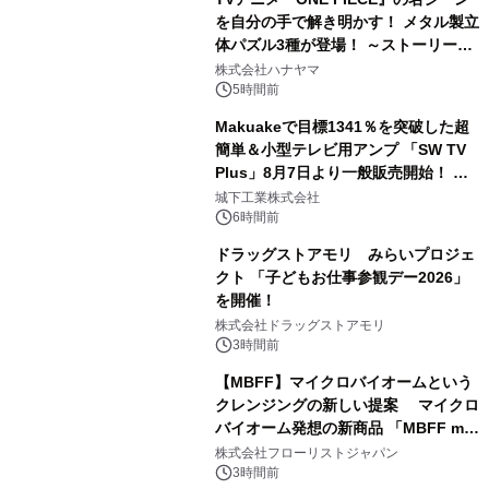
を自分の手で解き明かす！ メタル製立
体パズル3種が登場！ ～ストーリーと
3
ギミックが融合した 大人の体験型パズ
株式会社ハナヤマ
ルが8月7日(金)12時より先行予約受付
5時間前
開始～
Makuakeで目標1341％を突破した超
簡単＆小型テレビ用アンプ 「SW TV
Plus」8月7日より一般販売開始！ ケ
4
ーブル1本つなぐだけ、テレビの音が
城下工業株式会社
ぐっと豊かに
6時間前
ドラッグストアモリ みらいプロジェ
クト 「子どもお仕事参観デー2026」
を開催！
5
株式会社ドラッグストアモリ
3時間前
【MBFF】マイクロバイオームという
クレンジングの新しい提案 マイクロ
バイオーム発想の新商品 「MBFF mb
6
クレンジングPRO」を2026年8月6日
株式会社フローリストジャパン
発売
3時間前