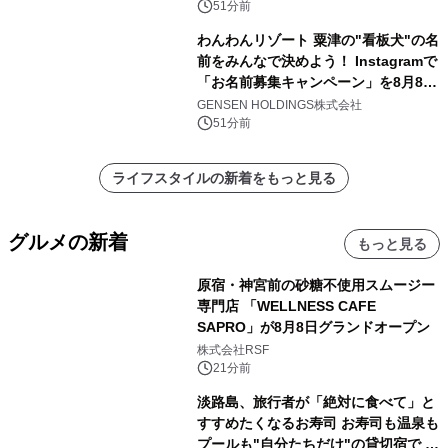
51分前
わんわんリゾート 粟津の"看板犬"の名
前をみんなで決めよう！ Instagramで
「お名前募集キャンペーン」を8月8日
(土)より開催
GENSEN HOLDINGS株式会社
51分前
ライフスタイルの新着をもっと見る
グルメの新着
もっと見る
原宿・神宮前の砂糖不使用スムージー
専門店 「WELLNESS CAFE
SAPRO」が8月8日グランドオープン
株式会社RSF
21分前
淡路島、旅行者が「絶対に食べて」と
すすめたくなるお寿司 お寿司も温泉も
プールも"自分たちだけ"の貸切宿で 1