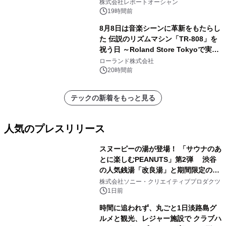
ー需要が成長を牽引
株式会社レポートオーシャン
19時間前
8月8日は音楽シーンに革新をもたらし
た 伝説のリズムマシン「TR-808」を
祝う日 ～Roland Store Tokyoで実機
を展示しての 記念キャンペーンを開
ローランド株式会社
催 英国ラジオ「NTS」の 特別プログ
20時間前
ラムや、「TR-808」を愛する伝説的
アーティストを フィーチャーしたアニ
テックの新着をもっと見る
メーションを公開～
人気のプレスリリース
スヌーピーの湯が登場！ 「サウナのあ
とに楽しむPEANUTS」第2弾 渋谷
の人気銭湯「改良湯」と期間限定のコ
1
ラボレーション サウナイキタイコラ
株式会社ソニー・クリエイティブプロダクツ
ボグッズも発売決定！
1日前
時間に追われず、丸ごと1日淡路島グ
ルメと観光、レジャー施設で クラブハ