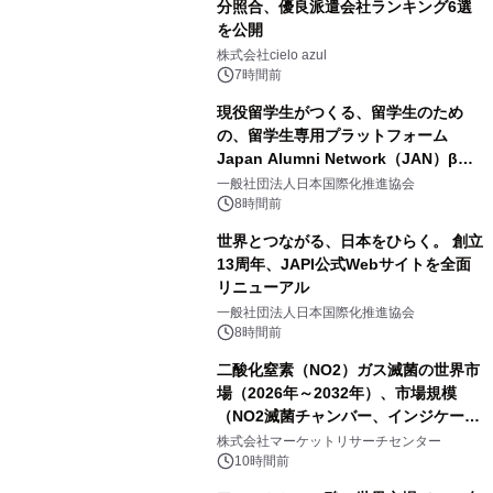
分照合、優良派遣会社ランキング6選
を公開
株式会社cielo azul
7時間前
現役留学生がつくる、留学生のため
の、留学生専用プラットフォーム
Japan Alumni Network（JAN）β版
をリリース
一般社団法人日本国際化推進協会
8時間前
世界とつながる、日本をひらく。 創立
13周年、JAPI公式Webサイトを全面
リニューアル
一般社団法人日本国際化推進協会
8時間前
二酸化窒素（NO2）ガス滅菌の世界市
場（2026年～2032年）、市場規模
（NO2滅菌チャンバー、インジケータ
ーおよびモニタリングシステム、その
株式会社マーケットリサーチセンター
他）・分析レポートを発表
10時間前