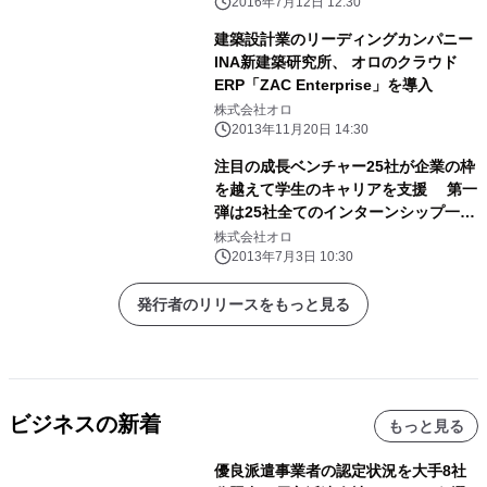
2016年7月12日 12:30
建築設計業のリーディングカンパニー
INA新建築研究所、 オロのクラウド
ERP「ZAC Enterprise」を導入
株式会社オロ
2013年11月20日 14:30
注目の成長ベンチャー25社が企業の枠
を越えて学生のキャリアを支援 第一
弾は25社全てのインターンシップ一次
選考を特別パスできる合同選考会 7
株式会社オロ
月13日(土)『VENTURE'S LIVE -
2013年7月3日 10:30
Summer Internship 2013 -』開催
発行者のリリースをもっと見る
ビジネスの新着
もっと見る
優良派遣事業者の認定状況を大手8社