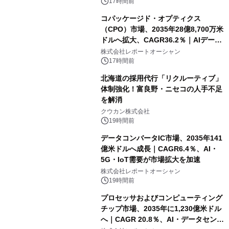
17時間前
コパッケージド・オプティクス
（CPO）市場、2035年28億8,700万米
ドルへ拡大、CAGR36.2％｜AIデータ
センター・高速光通信需要が成長を加
株式会社レポートオーシャン
速
17時間前
北海道の採用代行「リクルーティブ」
体制強化！富良野・ニセコの人手不足
を解消
クウカン株式会社
19時間前
データコンバータIC市場、2035年141
億米ドルへ成長｜CAGR6.4％、AI・
5G・IoT需要が市場拡大を加速
株式会社レポートオーシャン
19時間前
プロセッサおよびコンピューティング
チップ市場、2035年に1,230億米ドル
へ｜CAGR 20.8％、AI・データセンタ