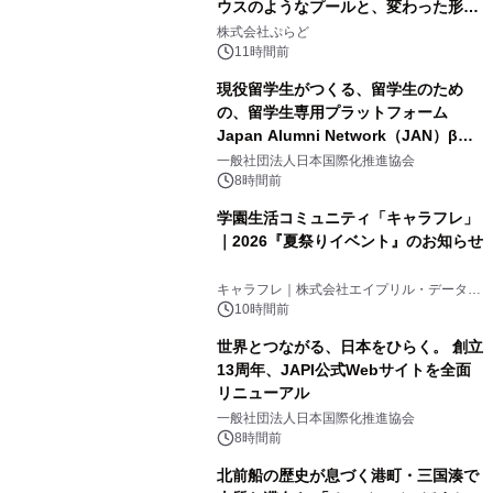
ウスのようなプールと、変わった形の
2
サウナも 「THE BOXY AWAJI」のお
株式会社ぷらど
得な素泊まり連泊プランで
11時間前
現役留学生がつくる、留学生のため
の、留学生専用プラットフォーム
Japan Alumni Network（JAN）β版
3
をリリース
一般社団法人日本国際化推進協会
8時間前
学園生活コミュニティ「キャラフレ」
｜2026『夏祭りイベント』のお知らせ
4
キャラフレ｜株式会社エイプリル・データ・
デザインズ
10時間前
世界とつながる、日本をひらく。 創立
13周年、JAPI公式Webサイトを全面
リニューアル
5
一般社団法人日本国際化推進協会
8時間前
北前船の歴史が息づく港町・三国湊で