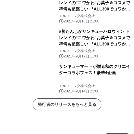
レンドの“コワかわ”お菓子＆コスメで
準備も超楽しい 『ALL390でコワかわ
ハロウィン』が9月24日(金) からスタ
エルソニック株式会社
ート！
2021年9月18日 21:00
#勝たんしかサンキューハロウィン ト
レンドの“コワかわ”お菓子＆コスメで
準備も超楽しい 『ALL390でコワかわ
ハロウィン』が9月24日(金) からスタ
エルソニック株式会社
ート！
2021年9月17日 11:00
サンキューマートが贈る秋のクリエイ
ターコラボフェス！豪華4企画
エルソニック株式会社
2021年9月14日 22:00
発行者のリリースをもっと見る