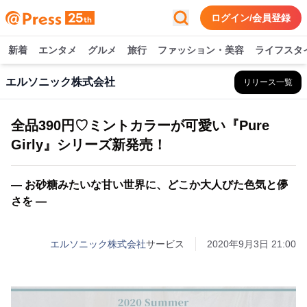
ログイン/会員登録
新着
エンタメ
グルメ
旅行
ファッション・美容
ライフスタ
エルソニック株式会社
リリース一覧
全品390円♡ミントカラーが可愛い『Pure
Girly』シリーズ新発売！
― お砂糖みたいな甘い世界に、どこか大人びた色気と儚
さを ―
エルソニック株式会社
サービス
2020年9月3日 21:00