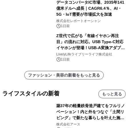
データコンバータIC市場、2035年141
億米ドルへ成長｜CAGR6.4％、AI・
5G・IoT需要が市場拡大を加速
株式会社レポートオーシャン
1日前
Z世代で広がる「有線イヤホン再注
目」の流れに対応。USB Type-C対応
イヤホンが登場！USB-A変換アダプタ
ー付きでスマホからパソコンまで幅広
LivelyLifeライブリーライフ株式会社
く活用可能
1日前
ファッション・美容の新着をもっと見る
ライフスタイルの新着
もっと見る
築37年の軽量鉄骨造戸建てをフルリノ
ベーション！内と外をつなぐ「土間リ
ビング」で新たな暮らしを叶えた施工
事例を株式会社アースが公開
株式会社アース