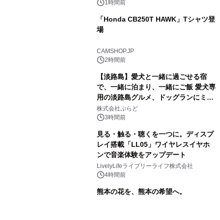
1時間前
「Honda CB250T HAWK」Tシャツ登
場
CAMSHOP.JP
2時間前
【淡路島】愛犬と一緒に過ごせる宿
で、一緒に泊まり、一緒にご飯 愛犬専
用の淡路島グルメ、ドッグランにミニ
プール グランピングとトレーラーハウ
株式会社ぷらど
スの2施設で
3時間前
見る・触る・聴くを一つに。ディスプ
レイ搭載「LL05」ワイヤレスイヤホ
ンで音楽体験をアップデート
LivelyLifeライブリーライフ株式会社
4時間前
熊本の花を、熊本の希望へ。