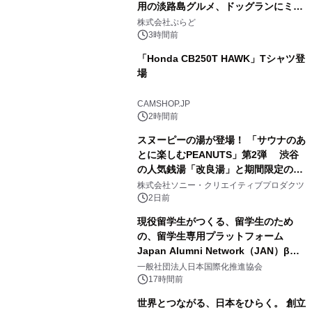
用の淡路島グルメ、ドッグランにミニ
2
プール グランピングとトレーラーハウ
株式会社ぷらど
スの2施設で
3時間前
「Honda CB250T HAWK」Tシャツ登
場
3
CAMSHOP.JP
2時間前
スヌーピーの湯が登場！ 「サウナのあ
とに楽しむPEANUTS」第2弾 渋谷
の人気銭湯「改良湯」と期間限定のコ
4
ラボレーション サウナイキタイコラ
株式会社ソニー・クリエイティブプロダクツ
ボグッズも発売決定！
2日前
現役留学生がつくる、留学生のため
の、留学生専用プラットフォーム
Japan Alumni Network（JAN）β版
5
をリリース
一般社団法人日本国際化推進協会
17時間前
世界とつながる、日本をひらく。 創立