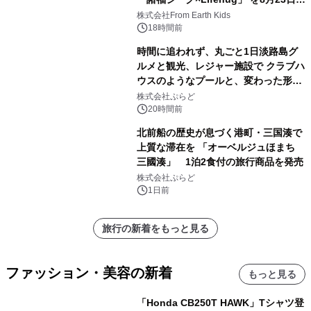
(日)開催
株式会社From Earth Kids
18時間前
時間に追われず、丸ごと1日淡路島グ
ルメと観光、レジャー施設で クラブハ
ウスのようなプールと、変わった形の
サウナも 「THE BOXY AWAJI」のお
株式会社ぷらど
得な素泊まり連泊プランで
20時間前
北前船の歴史が息づく港町・三国湊で
上質な滞在を 「オーベルジュほまち
三國湊」 1泊2食付の旅行商品を発売
株式会社ぷらど
1日前
旅行の新着をもっと見る
ファッション・美容の新着
もっと見る
「Honda CB250T HAWK」Tシャツ登