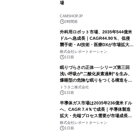
場
CAMSHOP.JP
2時間前
外科用ロボット市場、2035年544億米
ドルへ急成長｜CAGR44.90％、低侵
襲手術・AI技術・医療DXが市場拡大を
牽引
株式会社レポートオーシャン
1日前
眠りづらさの正体──シリーズ第三回
浅い呼吸が"二酸化炭素過剰"を生み、
爆睡型の危険な眠りをつくる構造を解
説
トラタニ株式会社
1日前
半導体ガス市場は2035年236億米ドル
へ、CAGR 7.4％で成長｜半導体製造
拡大・先端プロセス需要が市場成長を
加速
株式会社レポートオーシャン
1日前