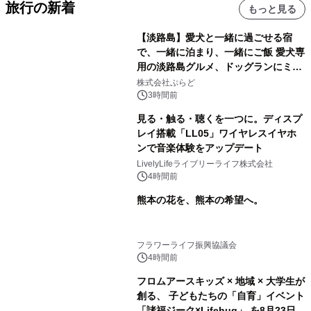
旅行の新着
もっと見る
【淡路島】愛犬と一緒に過ごせる宿
で、一緒に泊まり、一緒にご飯 愛犬専
用の淡路島グルメ、ドッグランにミニ
プール グランピングとトレーラーハウ
株式会社ぷらど
スの2施設で
3時間前
見る・触る・聴くを一つに。ディスプ
レイ搭載「LL05」ワイヤレスイヤホ
ンで音楽体験をアップデート
LivelyLifeライブリーライフ株式会社
4時間前
熊本の花を、熊本の希望へ。
フラワーライフ振興協議会
4時間前
フロムアースキッズ × 地域 × 大学生が
創る、 子どもたちの「自育」イベント
「諸福ジーク×Lifehug」 を8月23日