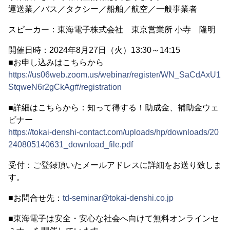
運送業／バス／タクシー／船舶／航空／一般事業者
スピーカー：東海電子株式会社 東京営業所 小寺 隆明
開催日時：2024年8月27日（火）13:30～14:15
■お申し込みはこちらから
https://us06web.zoom.us/webinar/register/WN_SaCdAxU1
StqweN6r2gCkAg#/registration
■詳細はこちらから：知って得する！助成金、補助金ウェ
ビナー
https://tokai-denshi-contact.com/uploads/hp/downloads/20
240805140631_download_file.pdf
受付：ご登録頂いたメールアドレスに詳細をお送り致しま
す。
■お問合せ先：
td-seminar@tokai-denshi.co.jp
■東海電子は安全・安心な社会へ向けて無料オンラインセ