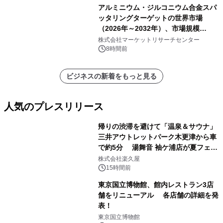
アルミニウム・ジルコニウム合金スパ
ッタリングターゲットの世界市場
（2026年～2032年）、市場規模
（0.995、0.999、その他）・分析レポ
株式会社マーケットリサーチセンター
ートを発表
8時間前
ビジネスの新着をもっと見る
人気のプレスリリース
帰りの渋滞を避けて「温泉＆サウナ」
三井アウトレットパーク木更津から車
で約5分 湯舞音 袖ケ浦店が夏フェア
1
メニューを提供
株式会社楽久屋
15時間前
東京国立博物館、館内レストラン3店
舗をリニューアル 各店舗の詳細を発
表！
2
東京国立博物館