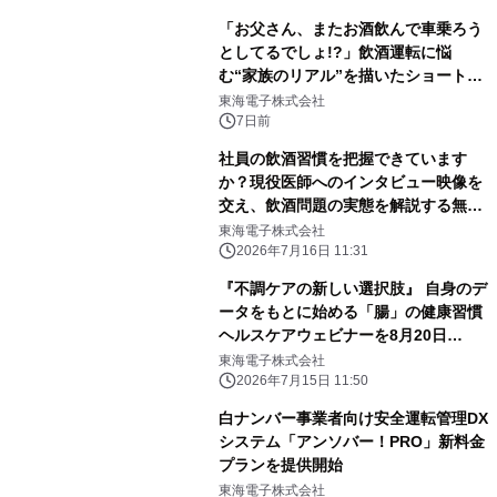
「お父さん、またお酒飲んで車乗ろう
としてるでしょ!?」飲酒運転に悩
む“家族のリアル”を描いたショートス
トーリー動画を公開
東海電子株式会社
7日前
社員の飲酒習慣を把握できています
か？現役医師へのインタビュー映像を
交え、飲酒問題の実態を解説する無料
ウェビナーを8月6日（木）開催
東海電子株式会社
2026年7月16日 11:31
『不調ケアの新しい選択肢』 自身のデ
ータをもとに始める「腸」の健康習慣
ヘルスケアウェビナーを8月20日
（木）開催
東海電子株式会社
2026年7月15日 11:50
白ナンバー事業者向け安全運転管理DX
システム「アンソバー！PRO」新料金
プランを提供開始
東海電子株式会社