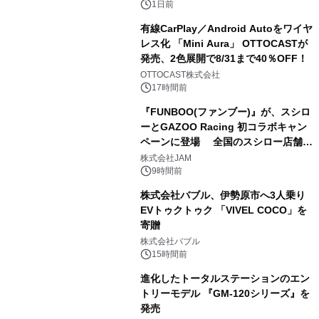
1日前
有線CarPlay／Android Autoをワイヤ
レス化 「Mini Aura」 OTTOCASTが
発売、2色展開で8/31まで40％OFF！
3
OTTOCAST株式会社
17時間前
『FUNBOO(ファンブー)』が、スシロ
ーとGAZOO Racing 初コラボキャン
ペーンに登場 全国のスシロー店舗で
4
GR 4車種の FUNBOO(ミニカー)付き
株式会社JAM
メニューが展開されます
9時間前
株式会社バブル、伊勢原市へ3人乗り
EVトゥクトゥク 「VIVEL COCO」を
寄贈
5
株式会社バブル
15時間前
進化したトータルステーションのエン
トリーモデル 『GM-120シリーズ』を
発売
6