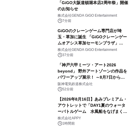
「GiGO大阪道頓堀本店2周年祭」開催
のお知らせ
株式会社GENDA GiGO Entertainment
7分前
GiGOのクレーンゲーム専門店が埼
玉・草加に誕生 「GiGOクレーンゲー
ムオアシス草加セーモンプラザ」
2026年8月7日(金)10時グランドオープ
株式会社GENDA GiGO Entertainment
ン
37分前
「神戸六甲ミーツ・アート2026
beyond」 野外アートゾーンの作品を
パワーアップ展示！ ～8月7日からは
直前割パスポートを販売～
阪神電気鉄道株式会社
52分前
【2026年8月16日】あみプレミアム・
アウトレットで「DAY1夏のウォータ
ーバトルゲーム 水風船をなげまくろ
う！」を開催
株式会社APPY
1時間前