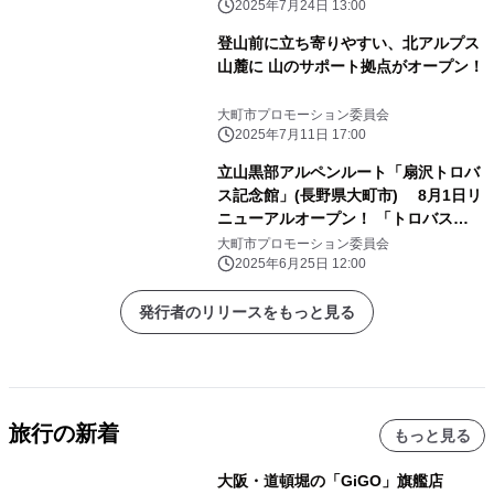
2025年7月24日 13:00
登山前に立ち寄りやすい、北アルプス
山麓に 山のサポート拠点がオープン！
大町市プロモーション委員会
2025年7月11日 17:00
立山黒部アルペンルート「扇沢トロバ
ス記念館」(長野県大町市) 8月1日リ
ニューアルオープン！ 「トロバス
Week」を8月1日～7日実施
大町市プロモーション委員会
2025年6月25日 12:00
発行者のリリースをもっと見る
旅行の新着
もっと見る
大阪・道頓堀の「GiGO」旗艦店