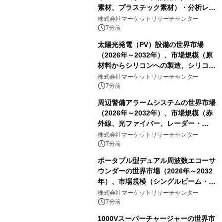
素材、プラスチック素材）・分析レポ
ートを発表
株式会社マーケットリサーチセンター
7分前
太陽光発電（PV）設備の世界市場
（2026年～2032年）、市場規模（原
材料からシリコンへの製造、シリコン
からインゴットへの製造、インゴット
株式会社マーケットリサーチセンター
からウェハーへの製造、ウェハーから
7分前
セルへの製造、セルからモジュールへ
周辺警備アラームシステムの世界市場
の製造）・分析レポートを発表
（2026年～2032年）、市場規模（赤
外線、光ファイバー、レーダー・
LiDAR、マイクロ波バリア、その
株式会社マーケットリサーチセンター
他）・分析レポートを発表
7分前
ポータブル型デュアル周波数エコーサ
ウンダーの世界市場（2026年～2032
年）、市場規模（シングルビーム・エ
コーサウンダー、マルチビーム・エコ
株式会社マーケットリサーチセンター
ーサウンダー）・分析レポートを発表
7分前
1000Vスーパーチャージャーの世界市