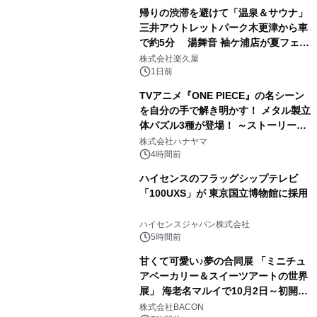
帰りの渋滞を避けて「温泉＆サウナ」
三井アウトレットパーク木更津から車
で約5分 湯舞音 袖ケ浦店が夏フェア
3
メニューを提供
株式会社楽久屋
1日前
TVアニメ『ONE PIECE』の名シーン
を自分の手で解き明かす！ メタル製立
体パズル3種が登場！ ～ストーリーと
4
ギミックが融合した 大人の体験型パズ
株式会社ハナヤマ
ルが8月7日(金)12時より先行予約受付
4時間前
開始～
ハイセンスのフラッグシップテレビ
「100UXS」が 東京国立博物館に採用
5
ハイセンスジャパン株式会社
5時間前
甘くて可愛い♪夢の合同展 「ミニチュ
アベーカリー＆スイーツアートの世界
展」 海老名マルイで10月2日～初開
6
催！
株式会社BACON