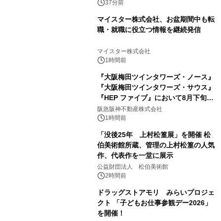
37分前
マイスター株式会社、お盆期間中も転
職・就職に役立つ情報を継続発信
マイスター株式会社
1時間前
『大阪梅田ツインタワーズ・ノース』
『大阪梅田ツインタワーズ・サウス』
『HEP ファイブ』において8月下旬か
ら 「オフサイト型コーポレートPPA」
阪急阪神不動産株式会社
による 再生可能エネルギー電力の使用
1時間前
を開始します
「没後25年 上村松篁展」を開催 松
伯美術館所蔵、管理の上村松篁の人気
作、代表作を一堂に展示
公益財団法人 松伯美術館
2時間前
ドラッグストアモリ みらいプロジェ
クト 「子どもお仕事参観デー2026」
を開催！