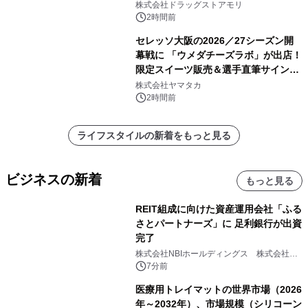
株式会社ドラッグストアモリ
2時間前
セレッソ大阪の2026／27シーズン開
幕戦に 「ウメダチーズラボ」が出店！
限定スイーツ販売＆選手直筆サイング
ッズが当たる抽選会を 8月8日に開催
株式会社ヤマタカ
2時間前
ライフスタイルの新着をもっと見る
ビジネスの新着
もっと見る
REIT組成に向けた資産運用会社「ふる
さとパートナーズ」に 足利銀行が出資
完了
株式会社NBIホールディングス 株式会社
PROSPER
7分前
医療用トレイマットの世界市場（2026
年～2032年）、市場規模（シリコーン