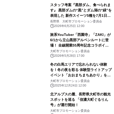
スタッフ考案『黒部ダム、食べられま
す』 黒部ダムの“黒”とダム湖の“緑”を
表現した 新作スイーツ5種を7月1日よ
り販売開始
長野県 大町市プロモーション委員会
2026年6月25日 12:00
旅系YouTuber「西園寺」「ZAKI」が
6/1から立山黒部アルペンルートに登
場！ 全線開業55周年記念コラボイベ
ント開催
大町市プロモーション委員会
2026年5月28日 17:00
冬の白馬エリアで忘れられない体験
を！冬の夜を彩る 体験型ライトアップ
イベント「おおまちまちあかり」を実
施
大町市プロモーション委員会
2025年12月24日 12:00
北アルプスの麓、長野県大町市の観光
スポットを巡る 「信濃大町ぐるりん
号」が運行開始！
大町市プロモーション委員会