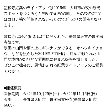
霊松寺紅葉のライトアップは2019年、大町市の夜の観光
スポットをつくろうと初めて企画実施し、その後の2年間
はコロナ禍で開催されなかったので3年ぶりの開催となり
ます。
霊松寺は1404(応永11)年に開かれた、長野県最古の曹洞宗
寺院です。
県宝の山門や葉の上にギンナンができる「オハツキイチョ
ウ」などを照らした2019年の前回は、紅葉に彩られた山
門や境内が幻想的な雰囲気に包まれ好評を博しました。
ぜひこの機会に、風情あふれる紅葉ライトアップのご鑑賞
ください。
■開催概要
開催期間：令和4年10月29日(土)～令和4年11月6日(日)
会場 ：長野県大町市 曹洞宗霊松寺(長野県大町市
6665)