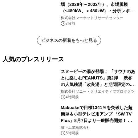
場（2026年～2032年）、市場規模
（≤480kW、＞480kW）・分析レポー
トを発表
株式会社マーケットリサーチセンター
7分前
ビジネスの新着をもっと見る
人気のプレスリリース
スヌーピーの湯が登場！ 「サウナのあ
とに楽しむPEANUTS」第2弾 渋谷
の人気銭湯「改良湯」と期間限定のコ
1
ラボレーション サウナイキタイコラ
株式会社ソニー・クリエイティブプロダクツ
ボグッズも発売決定！
4時間前
Makuakeで目標1341％を突破した超
簡単＆小型テレビ用アンプ 「SW TV
Plus」8月7日より一般販売開始！ ケ
2
ーブル1本つなぐだけ、テレビの音が
城下工業株式会社
ぐっと豊かに
5時間前