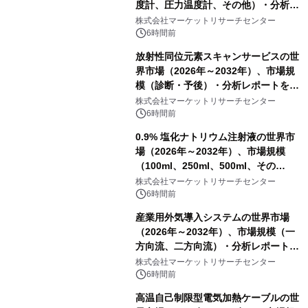
度計、圧力温度計、その他）・分析レ
ポートを発表
株式会社マーケットリサーチセンター
6時間前
放射性同位元素スキャンサービスの世
界市場（2026年～2032年）、市場規
模（診断・予後）・分析レポートを発
表
株式会社マーケットリサーチセンター
6時間前
0.9% 塩化ナトリウム注射液の世界市
場（2026年～2032年）、市場規模
（100ml、250ml、500ml、その
他）・分析レポートを発表
株式会社マーケットリサーチセンター
6時間前
産業用外気導入システムの世界市場
（2026年～2032年）、市場規模（一
方向流、二方向流）・分析レポートを
発表
株式会社マーケットリサーチセンター
6時間前
高温自己制限型電気加熱ケーブルの世