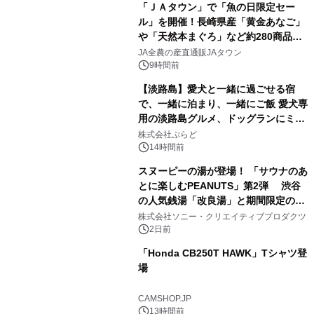
「ＪＡタウン」で「魚の日限定セー
ル」を開催！長崎県産「黄金あなご」
や「天然本まぐろ」など約280商品を
2
販売！～毎月１０日の定例企画～
JA全農の産直通販JAタウン
9時間前
【淡路島】愛犬と一緒に過ごせる宿
で、一緒に泊まり、一緒にご飯 愛犬専
用の淡路島グルメ、ドッグランにミニ
3
プール グランピングとトレーラーハウ
株式会社ぷらど
スの2施設で
14時間前
スヌーピーの湯が登場！ 「サウナのあ
とに楽しむPEANUTS」第2弾 渋谷
の人気銭湯「改良湯」と期間限定のコ
4
ラボレーション サウナイキタイコラ
株式会社ソニー・クリエイティブプロダクツ
ボグッズも発売決定！
2日前
「Honda CB250T HAWK」Tシャツ登
場
5
CAMSHOP.JP
13時間前