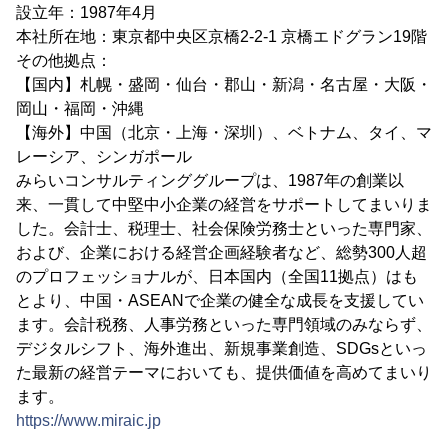
設立年：1987年4月
本社所在地：東京都中央区京橋2-2-1 京橋エドグラン19階
その他拠点：
【国内】札幌・盛岡・仙台・郡山・新潟・名古屋・大阪・
岡山・福岡・沖縄
【海外】中国（北京・上海・深圳）、ベトナム、タイ、マ
レーシア、シンガポール
みらいコンサルティンググループは、1987年の創業以
来、一貫して中堅中小企業の経営をサポートしてまいりま
した。会計士、税理士、社会保険労務士といった専門家、
および、企業における経営企画経験者など、総勢300人超
のプロフェッショナルが、日本国内（全国11拠点）はも
とより、中国・ASEANで企業の健全な成長を支援してい
ます。会計税務、人事労務といった専門領域のみならず、
デジタルシフト、海外進出、新規事業創造、SDGsといっ
た最新の経営テーマにおいても、提供価値を高めてまいり
ます。
https://www.miraic.jp