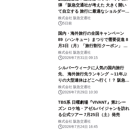
弾 「阪急交通社が考えた 大きく開い
て自立する 旅行に最適なショルダーバ
ッグBOOK」 8月4日（火）ウェブサ
株式会社 阪急交通社
イトで予約販売を開始
5日前
国内・海外旅行の全国キャンペーン
89（ハンキュー）まつりで需要促進 8
月3日（月）「旅行割引クーポン」 配
布開始（ウェブ限定）
株式会社 阪急交通社
2026年7月31日 09:15
シルバーウィークに人気の国内旅行
先、 海外旅行先ランキング ～11年ぶ
りの大型連休はどこへ行く！？ 阪急交
通社が公開～
株式会社 阪急交通社
2026年7月29日 10:30
TBS系 日曜劇場『VIVANT』第2シー
ズン ロケ地・アゼルバイジャンを訪れ
る公式ツアー 7月25日（土）発売
株式会社 阪急交通社
2026年7月24日 16:45