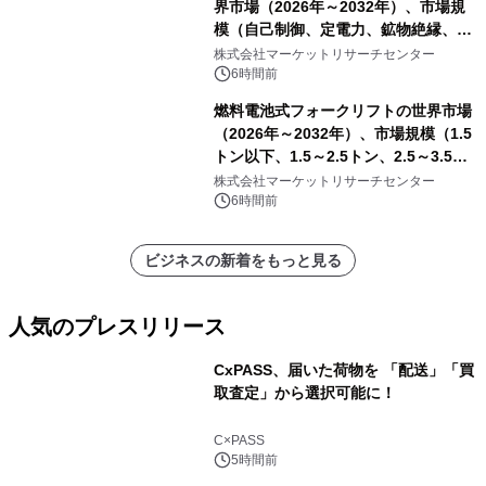
界市場（2026年～2032年）、市場規
模（自己制御、定電力、鉱物絶縁、表
皮効果）・分析レポートを発表
株式会社マーケットリサーチセンター
6時間前
燃料電池式フォークリフトの世界市場
（2026年～2032年）、市場規模（1.5
トン以下、1.5～2.5トン、2.5～3.5ト
ン、3.5～5.0トン、その他）・分析レ
株式会社マーケットリサーチセンター
ポートを発表
6時間前
ビジネスの新着をもっと見る
人気のプレスリリース
CxPASS、届いた荷物を 「配送」「買
取査定」から選択可能に！
1
C×PASS
5時間前