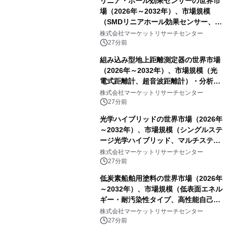
リニア・ホール効果センサーの世界市
場（2026年～2032年）、市場規模
（SMDリニアホール効果センサー、
THTリニアホール効果センサー）・分
株式会社マーケットリサーチセンター
析レポートを発表
27分前
組み込み型地上距離測定器の世界市場
（2026年～2032年）、市場規模（光
電式距離計、超音波距離計）・分析レ
ポートを発表
株式会社マーケットリサーチセンター
27分前
光学ハイブリッドの世界市場（2026年
～2032年）、市場規模（シングルステ
ージ光学ハイブリッド、マルチステー
ジ光学ハイブリッド）・分析レポート
株式会社マーケットリサーチセンター
を発表
27分前
低炭素船舶用塗料の世界市場（2026年
～2032年）、市場規模（低表面エネル
ギー・耐汚染性タイプ、高性能自己研
磨性コポリマータイプ）・分析レポー
株式会社マーケットリサーチセンター
トを発表
27分前