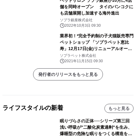
ペットサロン ソプラ銀座が10月に4店
舗を同時オープン タイのバンコクに
も店舗展開し加速する海外進出
ソプラ銀座株式会社
2022年10月3日 09:30
業界初！*完全予約制の子犬猫販売専門
ペットショップ 「ソプラペット恵比
寿」12月17日(金)リニューアルオープ
ン *当社調べ
ソプラペット株式会社
2021年11月15日 09:30
発行者のリリースをもっと見る
ライフスタイルの新着
もっと見る
眠りづらさの正体──シリーズ第三回
浅い呼吸が"二酸化炭素過剰"を生み、
爆睡型の危険な眠りをつくる構造を解