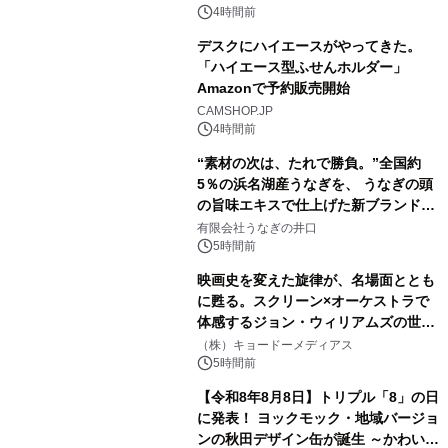
素泊りプラン
4時間前
デスクにハイエースがやってきた。
「ハイエース型ふせんホルダー」
Amazonで予約販売開始
3
CAMSHOP.JP
4時間前
“素材の次は、たれで勝負。”全国約
5％の浜名湖産うなぎを、 うなぎの頭
の旨味エキスで仕上げた新ブランド
4
「井口の誉」誕生
有限会社うなぎの井口
5時間前
映画史を変えた旋律が、名場面ととも
に甦る。スクリーン×オーケストラで
体感するジョン・ウィリアムズの世
5
界。ジョン・ウィリアムズ：シネマ・
（株）キョードーメディアス
スペクタキュラー・コンサート 開催決
5時間前
定！
【令和8年8月8日】トリプル「8」の日
に発表！ ヨックモック・地域バージョ
ンの秋田デザイン缶が誕生 ～かわいい