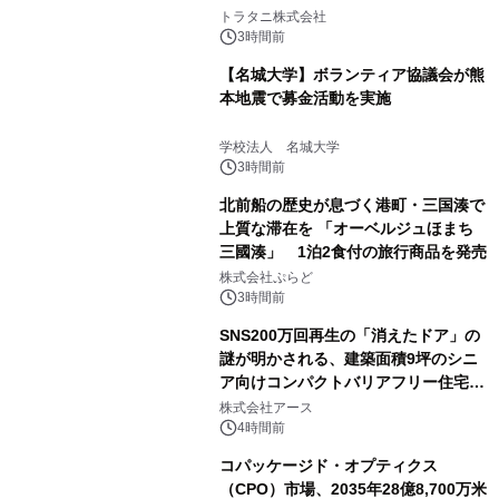
説
トラタニ株式会社
3時間前
【名城大学】ボランティア協議会が熊
本地震で募金活動を実施
学校法人 名城大学
3時間前
北前船の歴史が息づく港町・三国湊で
上質な滞在を 「オーベルジュほまち
三國湊」 1泊2食付の旅行商品を発売
株式会社ぷらど
3時間前
SNS200万回再生の「消えたドア」の
謎が明かされる、建築面積9坪のシニ
ア向けコンパクトバリアフリー住宅が
誕生
株式会社アース
4時間前
コパッケージド・オプティクス
（CPO）市場、2035年28億8,700万米