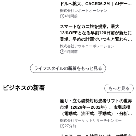
ドルへ拡大、CAGR36.2％｜AIデータ
センター・高速光通信需要が成長を加
株式会社レポートオーシャン
速
4時間前
スマートなカニ旅を提案。最大
13％OFFとなる早割120日前が新たに
登場。早めの計画でいつもと変わらぬ
大人の冬旅を。ー夕日ヶ浦温泉「佳松
株式会社アウルコーポレーション
苑 別邸ふうか」ー
4時間前
ライフスタイルの新着をもっと見る
ビジネスの新着
もっと見る
座り・立ち姿勢対応患者リフトの世界
市場（2026年～2032年）、市場規模
（電動式、油圧式、手動式）・分析レ
ポートを発表
株式会社マーケットリサーチセンター
27分前