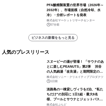
PFA酸精製装置の世界市場（2026年～
2032年）、市場規模（自然冷却、水
冷）・分析レポートを発表
株式会社マーケットリサーチセンター
57分前
ビジネスの新着をもっと見る
人気のプレスリリース
スヌーピーの湯が登場！ 「サウナのあ
とに楽しむPEANUTS」第2弾 渋谷
の人気銭湯「改良湯」と期間限定のコ
1
ラボレーション サウナイキタイコラ
株式会社ソニー・クリエイティブプロダクツ
ボグッズも発売決定！
1日前
淡路島の一棟貸しヴィラを2泊、"私た
ちだけ"の別荘に 1日1組・最大8名
様、プールとサウナとジェットバス付
2
きで Villa Mon Temps AWAJIの連泊
株式会社ぷらど