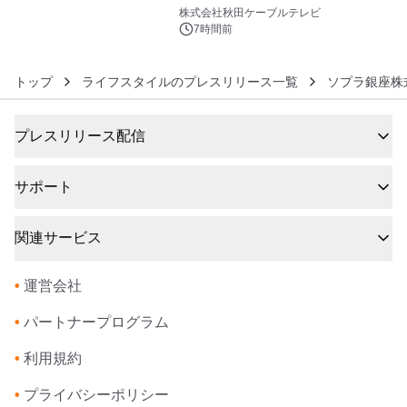
6
秋田犬の子犬と秋田の四季と名所を巡
株式会社秋田ケーブルテレビ
るパッケージ～ 9月1日(火)秋田県内で
7時間前
販売開始
トップ
ライフスタイルのプレスリリース一覧
ソプラ銀座株
プレスリリース配信
サポート
関連サービス
•
運営会社
•
パートナープログラム
•
利用規約
•
プライバシーポリシー