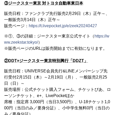
③ジークスター東京 対トヨタ自動車東日本
販売日程：ファンクラブ先行販売2月29日（木）正午～、
一般販売3月14日（木）正午～
販売ページ：
https://t.livepocket.jp/e/zeek20240427
※①、③の詳細：ジークスター東京公式サイト（
https://w
ww.zeekstar.tokyo/
）
※販売ページのURLは販売開始までに有効になります。
②DDT×ジークスター東京特別興行「DDZT」
販売日程：UNIVERSE会員先行&LINEメンバーシップ先
行受付2月15日（木）～2月19日（月）、一般販売2月25
日（日）～
販売場所：公式チケット購入フォーム、チケットぴあ、ロ
ーソンチケット、e+、LivePocketほか
席種：指定席 3,000円（当日3,500円）、U-18チケット1,0
00円（当日のみ／要身分証）、小中学生無料0円（当日の
み／要身分証）