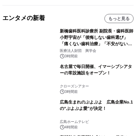
エンタメの新着
もっと見る
新橋歯科医科診療所 副院長・歯科医師
小野宇宙が「後悔しない歯科選び」
「痛くない歯科治療」「不安がない治
療計画」をテーマに専門監修
医療法人財団 興学会
3時間前
名古屋で毎日開催、イマーシブシアタ
ーの常設施設をオープン！
クローズシアター
3時間前
広島生まれのぷよぷよ 広島企業No.1
の“ぷよぷよ愛”が決定！
広島ホームテレビ
4時間前