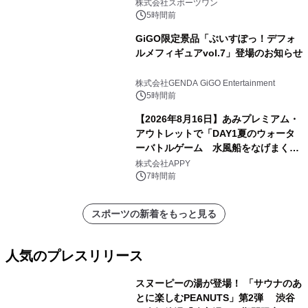
トマラソン2026」開催
株式会社スポーツワン
5時間前
GiGO限定景品「ぶいすぽっ！デフォ
ルメフィギュアvol.7」登場のお知らせ
株式会社GENDA GiGO Entertainment
5時間前
【2026年8月16日】あみプレミアム・
アウトレットで「DAY1夏のウォータ
ーバトルゲーム 水風船をなげまくろ
う！」を開催
株式会社APPY
7時間前
スポーツの新着をもっと見る
人気のプレスリリース
スヌーピーの湯が登場！ 「サウナのあ
とに楽しむPEANUTS」第2弾 渋谷