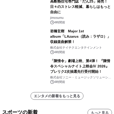
高断熱住宅専門誌「だん25」発売！
日々のストレス軽減、暮らしはもっと
自由に
jimosumu
4時間前
岩橋玄樹 Major 1st
album「LAzarus（読み：ラザロ）」
収録楽曲解禁！
株式会社テイチクエンタテインメント
4時間前
「陳情令」劇場上映、第4弾！ 『陳情
令スペシャルナイト上映会Ⅳ 2026』
プレリク2次抽選先行受付開始！
株式会社ソニー・ミュージックソリューショ
ンズ
4時間前
エンタメの新着をもっと見る
スポーツの新着
もっと見る