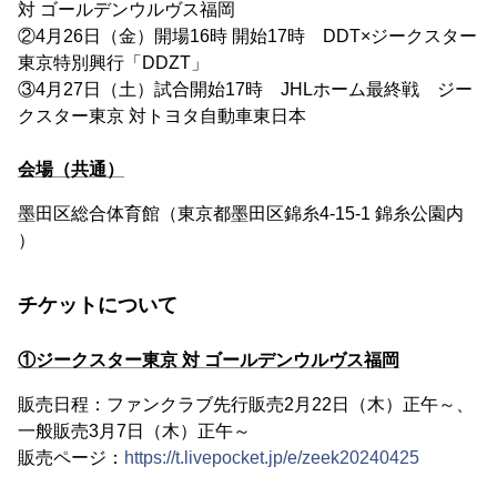
対 ゴールデンウルヴス福岡
②4月26日（金）開場16時 開始17時 DDT×ジークスター
東京特別興行「DDZT」
③4月27日（土）試合開始17時 JHLホーム最終戦 ジー
クスター東京 対トヨタ自動車東日本
会場（共通）
墨田区総合体育館（東京都墨田区錦糸4-15-1 錦糸公園内
）
チケットについて
①ジークスター東京 対 ゴールデンウルヴス福岡
販売日程：ファンクラブ先行販売2月22日（木）正午～、
一般販売3月7日（木）正午～
販売ページ：
https://t.livepocket.jp/e/zeek20240425