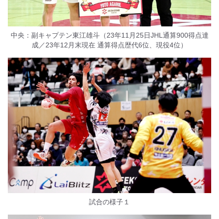
中央：副キャプテン東江雄斗（23年11月25日JHL通算900得点達
成／23年12月末現在 通算得点歴代6位、現役4位）
試合の様子１