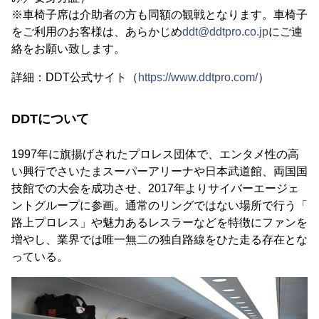
※車椅子席は介助者の方も同額の観戦となります。車椅子
をご利用のお客様は、あらかじめ
ddt@ddtpro.co.jp
にご連
絡をお願い致します。
詳細：DDT公式サイト（
https://www.ddtpro.com/
）
DDTについて
1997年に旗揚げされたプロレス団体で、エンタメ性の高
い興行でさいたまスーパーアリーナや日本武道館、両国国
技館での大会を成功させ、2017年よりサイバーエージェ
ントグループに参画。通常のリングではない場所で行う「
路上プロレス」や魅力あるレスラーなどを特徴にファンを
増やし、業界では唯一無二の独自路線をひた走る存在とな
っている。