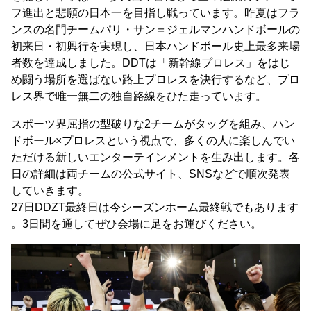
フ進出と悲願の日本一を目指し戦っています。昨夏はフラ
ンスの名門チームパリ・サン＝ジェルマンハンドボールの
初来日・初興行を実現し、日本ハンドボール史上最多来場
者数を達成しました。DDTは「新幹線プロレス」をはじ
め闘う場所を選ばない路上プロレスを決行するなど、プロ
レス界で唯一無二の独自路線をひた走っています。
スポーツ界屈指の型破りな2チームがタッグを組み、ハン
ドボール×プロレスという視点で、多くの人に楽しんでい
ただける新しいエンターテインメントを生み出します。各
日の詳細は両チームの公式サイト、SNSなどで順次発表
していきます。
27日DDZT最終日は今シーズンホーム最終戦でもあります
。3日間を通してぜひ会場に足をお運びください。