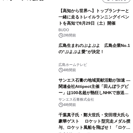
【高知から世界へ】トップランナーと
一緒に走るトレイルランニングイベン
トを高知で8月29日（土）開催
BUDO
2時間前
広島生まれのぷよぷよ 広島企業No.1
の“ぷよぷよ愛”が決定！
広島ホームテレビ
4時間前
サンエス石膏の地域貢献活動が加速 ―
関連会社Attipect主催「田んぼラグビ
ー」は100名超が熱狂しNHKで放送さ
れました。
サンエス石膏株式会社
4時間前
千葉真子氏・鄭大世氏・安田理大氏ら
豪華ゲスト ロケット型完走メダル授
与、ロケット風船を飛ばせ！ 「ロケッ