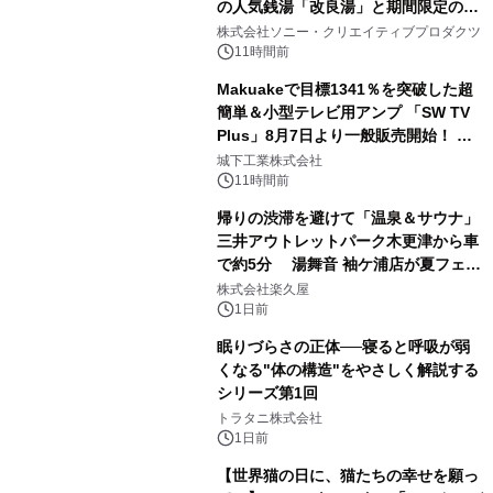
の人気銭湯「改良湯」と期間限定のコ
1
ラボレーション サウナイキタイコラ
株式会社ソニー・クリエイティブプロダクツ
ボグッズも発売決定！
11時間前
Makuakeで目標1341％を突破した超
簡単＆小型テレビ用アンプ 「SW TV
Plus」8月7日より一般販売開始！ ケ
2
ーブル1本つなぐだけ、テレビの音が
城下工業株式会社
ぐっと豊かに
11時間前
帰りの渋滞を避けて「温泉＆サウナ」
三井アウトレットパーク木更津から車
で約5分 湯舞音 袖ケ浦店が夏フェア
3
メニューを提供
株式会社楽久屋
1日前
眠りづらさの正体──寝ると呼吸が弱
くなる"体の構造"をやさしく解説する
シリーズ第1回
4
トラタニ株式会社
1日前
【世界猫の日に、猫たちの幸せを願っ