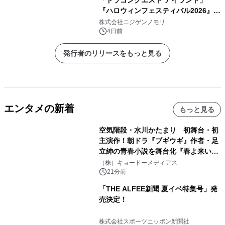
『ハロウィンフェスティバル2026』開
催決定！ ～いたずらモンスターたちが
株式会社ニジゲンノモリ
やってきた！？～
4日前
発行者のリリースをもっと見る
エンタメの新着
もっと見る
空気階段・水川かたまり 初舞台・初
主演作！朝ドラ『ブギウギ』作者・足
立紳の青春小説を舞台化『春よ来い、
マジで来い』キービジュアル解禁！
（株）キョードーメディアス
21分前
「THE ALFEE新聞 夏イベ特集号」発
売決定！
株式会社スポーツニッポン新聞社