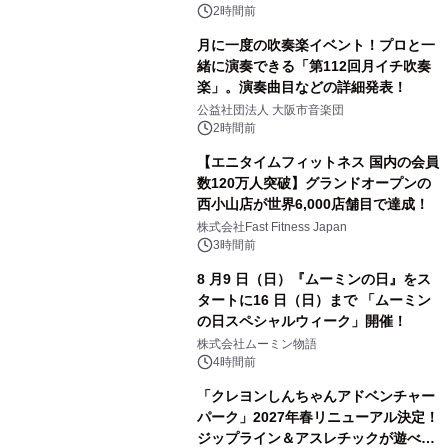
2時間前
月に一度の吹奏楽イベント！プロと一
緒に演奏できる「第112回月イチ吹奏
楽」。演奏曲目などの詳細発表！
公益社団法人 大阪市音楽団
2時間前
【エニタイムフィットネス 国内の会員
数120万人突破】グランドオープンの
西小山店が世界6,000店舗目で達成！
株式会社Fast Fitness Japan
3時間前
8 月9 日（日）『ムーミンの日』をス
タートに16 日（日）まで 「ムーミン
の日スペシャルウィーク」開催！
株式会社ムーミン物語
4時間前
「クレヨンしんちゃんアドベンチャー
パーク」2027年春リニューアル決定！
ジップライン＆アスレチックが遊べる