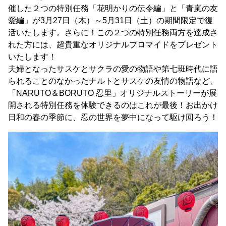
催した２つの特別任務「花明かりの伝令編」と「青嵐の友
愛編」が3月27日（木）～5月31日（土）の期間限定で復
活いたします。さらに！この２つの特別任務両方を達成さ
れた方には、超貴重なオリジナルブロマイドをプレゼント
いたします！
夫婦となったサスケとサクラの愛の物語や第七班時代に語
られることのなかったナルトとサスケの友情の物語など、
「NARUTO＆BORUTO 忍里」オリジナルストーリーが展
開される特別任務を体験できるのはこれが最後！お出かけ
日和の春の季節に、忍の世界を夢中になって駆け回ろう！