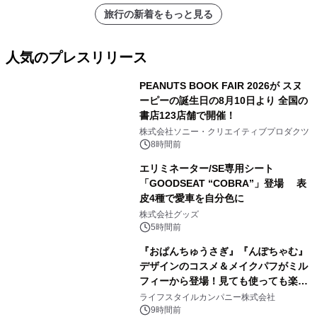
旅行の新着をもっと見る
人気のプレスリリース
PEANUTS BOOK FAIR 2026が スヌ
ーピーの誕生日の8月10日より 全国の
書店123店舗で開催！
1
株式会社ソニー・クリエイティブプロダクツ
8時間前
エリミネーター/SE専用シート
「GOODSEAT “COBRA”」登場 表
皮4種で愛車を自分色に
2
株式会社グッズ
5時間前
『おぱんちゅうさぎ』『んぽちゃむ』
デザインのコスメ＆メイクパフがミル
フィーから登場！見ても使っても楽し
3
い、ポップでキュートなコレクショ
ライフスタイルカンパニー株式会社
ン。
9時間前