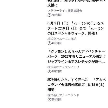
支援に
フラワーライフ振興協議会
2時間前
8 月9 日（日）『ムーミンの日』をス
タートに16 日（日）まで 「ムーミン
の日スペシャルウィーク」開催！
株式会社ムーミン物語
4時間前
「クレヨンしんちゃんアドベンチャー
パーク」2027年春リニューアル決定！
ジップライン＆アスレチックが遊べる
のは今年が最後！ 「ラスト！ドキがム
株式会社ニジゲンノモリ
ネムネ～大作戦！」始動
4時間前
駅を降りたら、すぐ赤べこ 「アカベ
コランド会津若松駅前店」8月8日(土)
開業
株式会社アカベコランド
5時間前