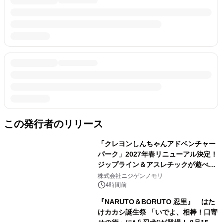
この発行者のリリース
「クレヨンしんちゃんアドベンチャー
パーク」2027年春リニューアル決定！
ジップライン＆アスレチックが遊べる
のは今年が最後！ 「ラスト！ドキがム
株式会社ニジゲンノモリ
ネムネ～大作戦！」始動
4時間前
『NARUTO＆BORUTO 忍里』 はた
けカカシ誕生祭 「いでよ、相棒！口寄