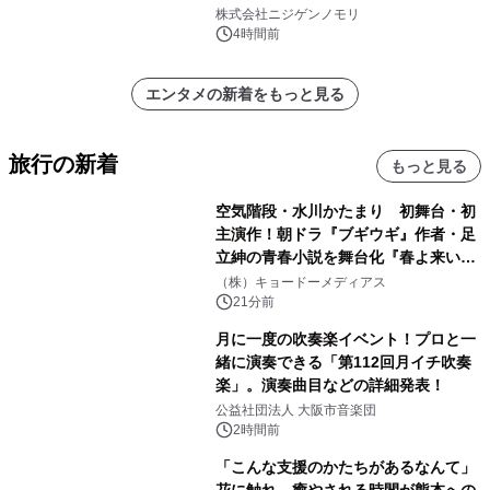
のは今年が最後！ 「ラスト！ドキがム
株式会社ニジゲンノモリ
ネムネ～大作戦！」始動
4時間前
エンタメの新着をもっと見る
旅行の新着
もっと見る
空気階段・水川かたまり 初舞台・初
主演作！朝ドラ『ブギウギ』作者・足
立紳の青春小説を舞台化『春よ来い、
マジで来い』キービジュアル解禁！
（株）キョードーメディアス
21分前
月に一度の吹奏楽イベント！プロと一
緒に演奏できる「第112回月イチ吹奏
楽」。演奏曲目などの詳細発表！
公益社団法人 大阪市音楽団
2時間前
「こんな支援のかたちがあるなんて」
花に触れ、癒やされる時間が熊本への