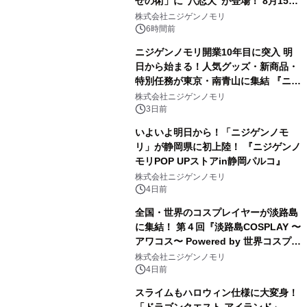
せの術」に“八忍犬”が登場！ 8月15日
（土）より期間限定開催
株式会社ニジゲンノモリ
6時間前
ニジゲンノモリ開業10年目に突入 明
日から始まる！人気グッズ・新商品・
特別任務が東京・南青山に集結 『ニジ
ゲンノモリ POPUPストア in Annex
株式会社ニジゲンノモリ
Aoyama』
3日前
いよいよ明日から！「ニジゲンノモ
リ」が静岡県に初上陸！ 『ニジゲンノ
モリPOP UPストアin静岡パルコ』
株式会社ニジゲンノモリ
4日前
全国・世界のコスプレイヤーが淡路島
に集結！ 第４回『淡路島COSPLAY 〜
アワコス〜 Powered by 世界コスプレ
サミット』 2026年10月12日（月・
株式会社ニジゲンノモリ
祝）開催決定！
4日前
スライムもハロウィン仕様に大変身！
「ドラゴンクエスト アイランド」