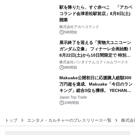
駅を降りたら、すぐ赤べこ 「アカベ
コランド会津若松駅前店」8月8日(土)
開業
4
株式会社アカベコランド
5時間前
展示終了を迎える「実物大ユニコーン
ガンダム立像」 フィナーレ企画始動！
8月22日(土)から10日間限定で 特別映
5
像『UNICORN GUNDAM Statue ―
株式会社バンダイナムコフィルムワークス
BEYOND POSSIBILITY ―』を上映！
8時間前
Makuake公開初日に応援購入総額300
万円超を達成、Makuake「今日のラン
キング」総合3位も獲得。 YECHAN音
6
浴シンギングボウル第2弾の大型サイ
Japan Top Trade
ズ（XL・2XL・3XL）を先行販売中
10時間前
トップ
エンタメ・カルチャーのプレスリリース一覧
株式会